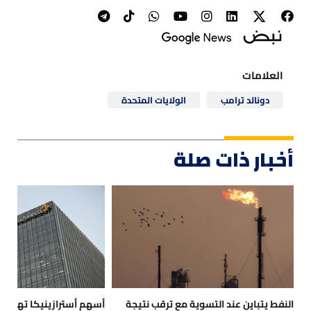
العلامات
دونالد ترامب
الولايات المتحدة
أخبار ذات صلة
النفط يتباين عند التسوية مع ترقب نتيجة
أسهم أسترازينيكا تهبط بع