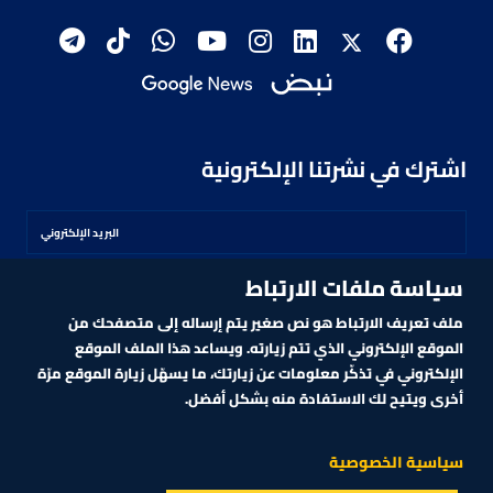
اشترك في نشرتنا الإلكترونية
سياسة ملفات الارتباط
اشترك
ملف تعريف الارتباط هو نص صغير يتم إرساله إلى متصفحك من
الموقع الإلكتروني الذي تتم زيارته. ويساعد هذا الملف الموقع
الإلكتروني في تذكّر معلومات عن زيارتك، ما يسهّل زيارة الموقع مرّة
أخرى ويتيح لك الاستفادة منه بشكل أفضل.
MARKET TECHNOLOGY POWERED BY ZAGTRADER
CNBCARABIA.COM. ALL RIGHTS RESERVED
2026
©
سياسية الخصوصية