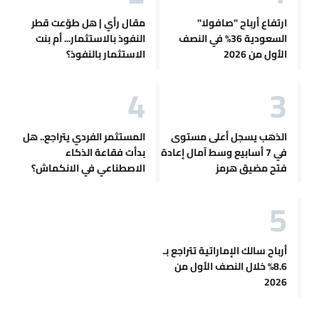
ارتفاع أرباح "صافولا"
مقال رأي | هل طوّعت قطر
السعودية 36% في النصف
النفوذ بالاستثمار... أم بنت
الأول من 2026
الاستثمار بالنفوذ؟
الذهب يسجل أعلى مستوى
المستثمر الفردي يتراجع.. هل
في 7 أسابيع وسط آمال إعادة
بدأت فقاعة الذكاء
فتح مضيق هرمز
الاصطناعي في الانكماش؟
أرباح سالك الإماراتية تتراجع بـ
8.6% خلال النصف الأول من
2026