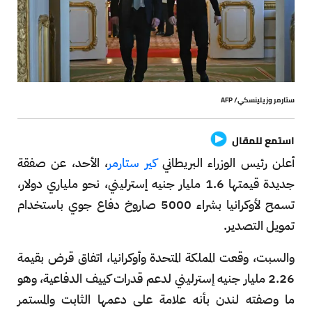
ستارمر وزيلينسكي/ AFP
استمع للمقال
أعلن رئيس الوزراء البريطاني
كير ستارمر
، الأحد، عن صفقة
جديدة قيمتها 1.6 مليار جنيه إسترليني، نحو ملياري دولار،
تسمح لأوكرانيا بشراء 5000 صاروخ دفاع جوي باستخدام
تمويل التصدير.
والسبت، وقعت المملكة المتحدة وأوكرانيا، اتفاق قرض بقيمة
2.26 مليار جنيه إسترليني لدعم قدرات كييف الدفاعية، وهو
ما وصفته لندن بأنه علامة على دعمها الثابت والمستمر