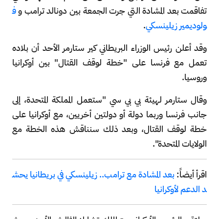
تفاقمت بعد المشادة التي جرت الجمعة بين دونالد ترامب و
ف
ولوديمير زيلينسكي
.
وقد أعلن رئيس الوزراء البريطاني كير ستارمر الأحد أن بلاده
تعمل مع فرنسا على "خطة لوقف القتال" بين أوكرانيا
وروسيا.
وقال ستارمر لهيئة بي بي سي "ستعمل المملكة المتحدة، إلى
جانب فرنسا وربما دولة أو دولتين أخريين، مع أوكرانيا على
خطة لوقف القتال، وبعد ذلك سنناقش هذه الخطة مع
الولايات المتحدة".
اقرأ أيضاً:
بعد المشادة مع ترامب.. زيلينسكي في بريطانيا يحش
د الدعم لأوكرانيا