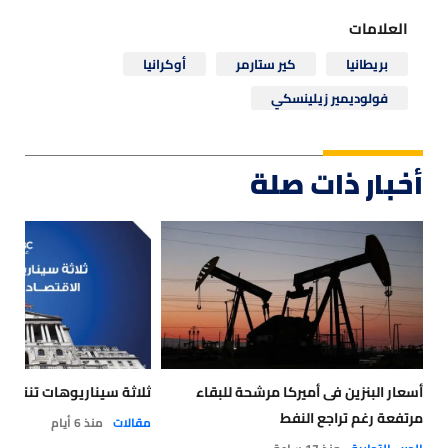
العلامات
بريطانيا
كير ستارمر
أوكرانيا
فولوديمير زيلينسكي
أخبار ذات صلة
أسعار البنزين فى أميركا مرشحة للبقاء
ثلاثة سيناريوهات تنتظر ا
مرتفعة رغم تراجع النفط
مقالات
منذ 6 أيام