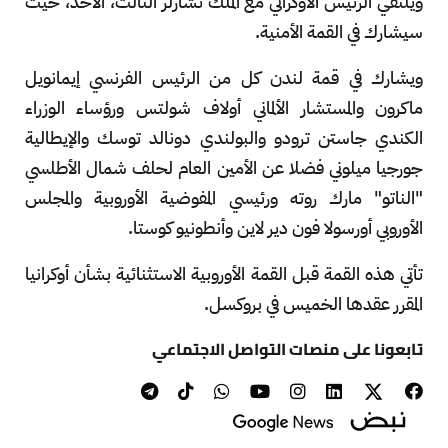
ويلتقي الرئيس الأوكراني مع الملك تشارلز الثالث، الأحد، حيث
سيشارك في القمة الأمنية.
ويشارك في قمة لندن كل من الرئيس الفرنسي إيمانويل
ماكرون والمستشار الألماني أولاف شولتس ورؤساء الوزراء
الكندي جاستن ترودو والبولندي دونالد توسك والإيطالية
جورجيا ميلوني فضلا عن الأمين العام لحلف شمال الأطلسي
"الناتو" مارك روته ورئيسي المفوضية الأوروبية والمجلس
الأوروبي أورسولا فون دير لاين وأنطونيو كوستا.
تأتي هذه القمة قبل القمة الأوروبية الاستثنائية بشأن أوكرانيا
المقرر عقدها الخميس في بروكسل.
تابعونا على منصات التواصل الاجتماعي