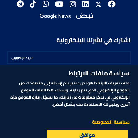
اشترك في نشرتنا الإلكترونية
سياسة ملفات الارتباط
اشترك
ملف تعريف الارتباط هو نص صغير يتم إرساله إلى متصفحك من
الموقع الإلكتروني الذي تتم زيارته. ويساعد هذا الملف الموقع
الإلكتروني في تذكّر معلومات عن زيارتك، ما يسهّل زيارة الموقع مرّة
أخرى ويتيح لك الاستفادة منه بشكل أفضل.
MARKET TECHNOLOGY POWERED BY ZAGTRADER
CNBCARABIA.COM. ALL RIGHTS RESERVED
2026
©
سياسية الخصوصية
موافق