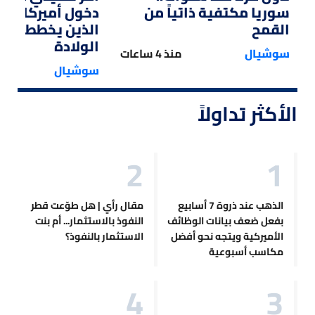
سوريا مكتفية ذاتياً من
دخول أميركا لل
القمح
الذين يخططون ل
الولادة
سوشيال
منذ 4 ساعات
سوشيال
الأكثر تداولاً
الذهب عند ذروة 7 أسابيع
مقال رأي | هل طوّعت قطر
بفعل ضعف بيانات الوظائف
النفوذ بالاستثمار... أم بنت
الأميركية ويتجه نحو أفضل
الاستثمار بالنفوذ؟
مكاسب أسبوعية