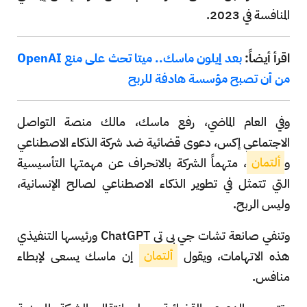
المنافسة في 2023.
اقرأ أيضاً:
بعد إيلون ماسك.. ميتا تحث على منع OpenAI
من أن تصبح مؤسسة هادفة للربح
وفي العام الماضي، رفع ماسك، مالك منصة التواصل
الاجتماعي إكس، دعوى قضائية ضد شركة الذكاء الاصطناعي
و
ألتمان
، متهماً الشركة بالانحراف عن مهمتها التأسيسية
التي تتمثل في تطوير الذكاء الاصطناعي لصالح الإنسانية،
وليس الربح.
وتنفي صانعة تشات جي بي تي ChatGPT ورئيسها التنفيذي
هذه الاتهامات، ويقول
ألتمان
إن ماسك يسعى لإبطاء
منافس.