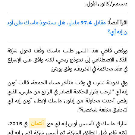
ديسمبر/ كانون الأول.
اقرأ أيضاً:
مقابل 97.4 مليار.. هل يستحوذ ماسك على أوب
ن إيه أي؟
ورفض قاضٍ هذا الشهر طلب ماسك وقف تحول شركة
الذكاء الاصطناعي إلى نموذج ربحي، لكنه وافق على الإسراع
في عقد محاكمة في الخريف، وفق رويترز.
وفي تدوينة نشرت في وقت متأخر مساء الجمعة، قالت أوبن
إيه آي "نرحب بقرار المحكمة الصادر في الرابع من مارس، الذي
رفض أحدث محاولة من إيلون ماسك لإبطاء أوبن إيه آي
لتحقيق منفعة شخصية".
شارك ماسك في تأسيس أوبن إيه آي مع
ألتمان
في 2015،
لكنه غادر قبل انطلاق الشركة، ثم أسس شركة إكس إيه آي