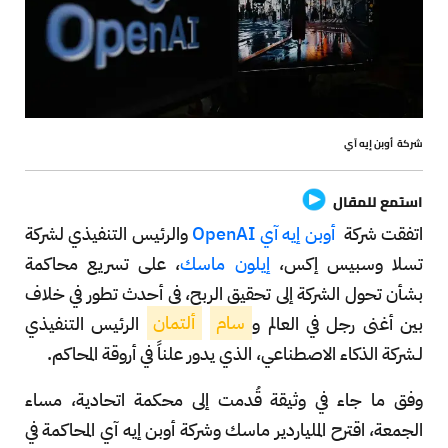
شركة أوبن إيه آي
استمع للمقال
اتفقت شركة
أوبن إيه آي OpenAI
والرئيس التنفيذي لشركة
تسلا وسبيس إكس،
إيلون ماسك
، على تسريع محاكمة
بشأن تحول الشركة إلى تحقيق الربح، في أحدث تطور في خلاف
بين أغنى رجل في العالم و
سام
ألتمان
الرئيس التنفيذي
لـشركة الذكاء الاصطناعي، الذي يدور علناً في أروقة المحاكم.
وفق ما جاء في وثيقة قُدمت إلى محكمة اتحادية، مساء
الجمعة، اقترح الملياردير ماسك وشركة أوبن إيه آي المحاكمة في