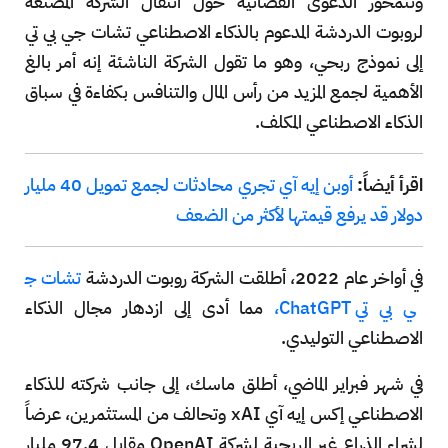
وتتمحور الدعوى القضائية حول انتقال الشركة المصنعة
لروبوت الدردشة المدعوم بالذكاء الاصطناعي تشات جي بي تي
إلى نموذج ربحي، وهو ما تقول الشركة الناشئة إنه أمر بالغ
الأهمية لجمع المزيد من رأس المال والتنافس بكفاءة في سباق
الذكاء الاصطناعي المكلف.
اقرأ أيضاً:
أوبن إيه آي تجري محادثات لجمع تمويل 40 مليار
دولار قد يرفع قيمتها لأكثر من الضعف
في أواخر عام 2022، أطلقت الشركة روبوت الدردشة
تشات ج
ي بي تي ChatGPT،
مما أدى إلى ازدهار مجال الذكاء
الاصطناعي التوليدي.
في شهر فبراير الماضي، أطلق ماسك، إلى جانب شركته للذكاء
الاصطناعي إكس إيه آي xAI وتحالف من المستثمرين، عرضاً
لشراء الذراع غير الربحية لشركة OpenAI مقابل 97.4 مليار