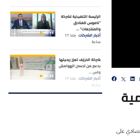
الرئيسة التنفيذية لشركة
"ناموس للفنادق
والمنتجعات" ...
10:15
أخبار الشركات
منذ 17
ساعة
شركة الخريّف تعزز ربحيتها
بدعم من تحسن الهوامش
واس ...
04:35
أخبار الشركات
منذ 17
ساعة
مية
"أرامكو" يعود إلى عمليات
جني الأرباح بعد صدور النت
...
01:17
أخبار الشركات
منذ 18
ساعة
قتصادي على