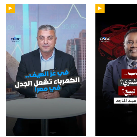
01:51
02: