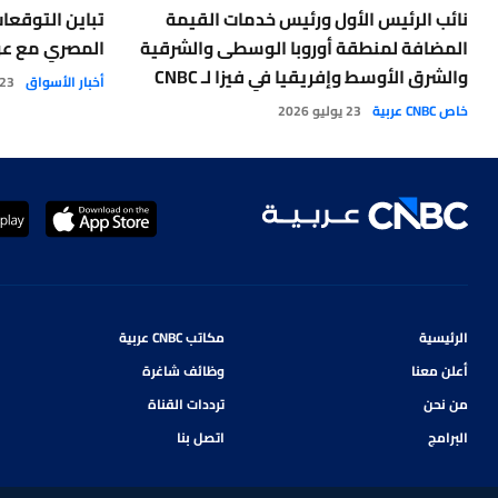
نائب الرئيس الأول ورئيس خدمات القيمة
تباين التوقعا
المضافة لمنطقة أوروبا الوسطى والشرقية
المصري مع عو
والشرق الأوسط وإفريقيا في فيزا لـ CNBC
أخبار الأسواق
23 يوليو 026
عربية: الذكاء الاصطناعي و العملات الرقمية
خاص CNBC عربية
23 يوليو 2026
والتجارة الذكية تعيد تشكيل مشهد التجارة
والمدفوعات
الرئيسية
مكاتب CNBC عربية
أعلن معنا
وظائف شاغرة
من نحن
ترددات القناة
البرامج
اتصل بنا