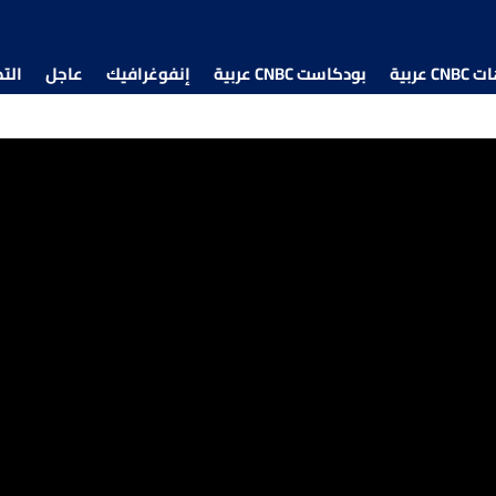
 عربية
بودكاست CNBC عربية
إنفوغرافيك
عاجل
الت