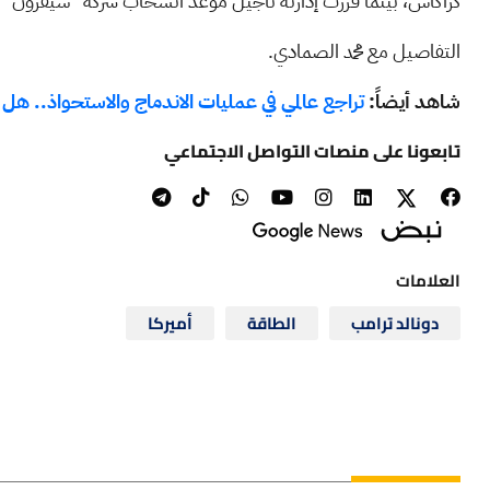
كراكاس، بينما قررت إدارته تأجيل موعد انسحاب شركة "شيفرون" من
التفاصيل مع محمد الصمادي.
شاهد أيضاً:
تراجع عالمي في عمليات الاندماج والاستحواذ.. هل تغ
تابعونا على منصات التواصل الاجتماعي
العلامات
دونالد ترامب
الطاقة
أميركا