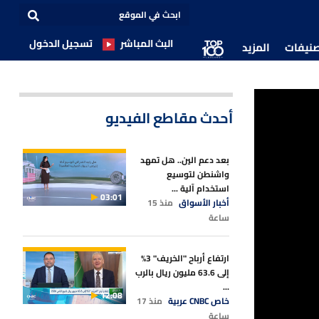
البث المباشر
تسجيل الدخول
صنيفات
المزيد
أحدث مقاطع الفيديو
بعد دعم الين.. هل تمهد
واشنطن لتوسيع
استخدام آلية ...
03:01
أخبار الأسواق
منذ 15
ساعة
ارتفاع أرباح "الخريف" 3%
إلى 63.6 مليون ريال بالرب
...
12:08
خاص CNBC عربية
منذ 17
ساعة