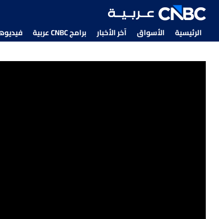
الرئيسية
الأسواق
آخر الأخبار
برامج CNBC عربية
فيديوهات CNBC
ترامب.. خطوة قد تُهدد بتقويض تجارة الطاقة العالمية