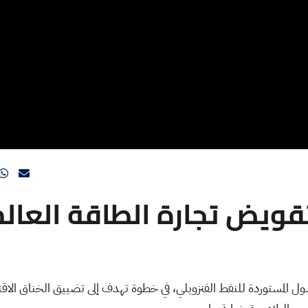
تقويض تجارة الطاقة العال
ول المستوردة للنفط الفنزويلي، في خطوة تهدف إلى تضييق الخناق الا