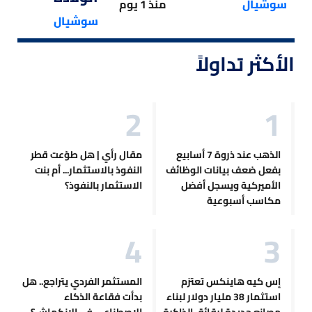
سوشيال
منذ 1 يوم
سوشيال
الأكثر تداولاً
الذهب عند ذروة 7 أسابيع
مقال رأي | هل طوّعت قطر
بفعل ضعف بيانات الوظائف
النفوذ بالاستثمار... أم بنت
الأميركية ويسجل أفضل
الاستثمار بالنفوذ؟
مكاسب أسبوعية
إس كيه هاينكس تعتزم
المستثمر الفردي يتراجع.. هل
استثمار 38 مليار دولار لبناء
بدأت فقاعة الذكاء
مصانع جديدة لرقائق الذاكرة
الاصطناعي في الانكماش؟