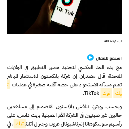
تيك توك/ AFP
استمع للمقال
مع بدء العد العكسي لتحديد مصير التطبيق في الولايات
المتحدة، قال مصدران إن شركة بلاكستون للاستثمار المباشر
تقيم مسألة الاستحواذ على حصة أقلية صغيرة في عمليات
ت
يك
توك
TikTok.
وبحسب رويترز، تناقش بلاكستون الانضمام إلى مساهمين
حاليين غير صينيين في الشركة الأم الصينية بايت دانس، على
رأسهم سوسكوهانا إنترناشيونال غروب وجنرال أتلان
تيك
، في