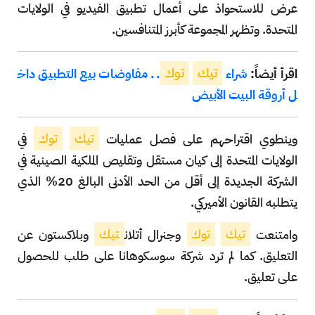
عرض للاستحواذ على أعمال تطبيق الفيديو في الولايات
المتحدة. وتظهر المجموعة كأبرز المتنافسين.
اقرأ أيضاً:
شراء
تيك
توك
.. مفاوضات بيع التطبيق داخ
ل أروقة البيت الأبيض
وينطوي اقتراحهم على فصل عمليات
تيك
توك
في
الولايات المتحدة إلى كيان مستقل وتقليص الملكية الصينية في
الشركة الجديدة إلى أقل من الحد الأدنى البالغ 20% الذي
يتطلبه القانون الأميركي.
وامتنعت
تيك
توك
وجنرال أتلان
تيك
وبلاكستون عن
التعليق. كما لم ترد شركة سوسكوهانا على طلب للحصول
على تعليق.