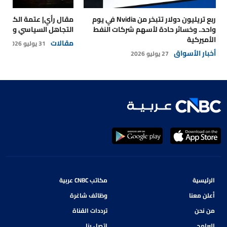
ربع تريليون دولار تتبخر من Nvidia في يوم
مقال رأي| عتمة الكهرباء
واحد.. وخسائر حادة لأسهم شركات النفط
التجاهل السياسي والتداع
الأميركية
مقالات
31 يوليو 2026
أخبار الأسواق
27 يوليو 2026
الرئيسية
مكاتب CNBC عربية
أعلن معنا
وظائف شاغرة
من نحن
ترددات القناة
البرامج
اتصل بنا