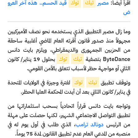
اقرأ أيضاً:
مصير
تيك
توك
قيد الحسم.. هذه آخر العرو
ض
وما زال مصير التطبيق الذي يستخدمه نحو نصف الأميركيين
مجهولاً منذ صدور قانون أُقرته العام الماضي أغلبية ساحقة
من الحزبين الجمهوري والديمقراطي، ويلزم بايت دانس
ByteDance بتصفية
تيك
توك
بحلول 19 يناير/ كانون
الثاني أو مواجهة حظر لأسباب تتعلق بالأمن القومي.
وتوقف تطبيق
تيك
توك
لفترة وجيزة في الولايات المتحدة
في يناير/ كانون الثاني بعد أن أيدت المحكمة العليا الحظر.
وتواجه بايت دانس قراراً اتحادياً بسحب استثماراتها من
تطبيق التواصل الاجتماعي الشهير، لكنها حصلت على مهلة
من الرئيس
دونالد ترامب
، الذي طلب في أول يوم له في
منصبه من المدعي العام عدم تطبيق القانون لمدة 75 يوماً.