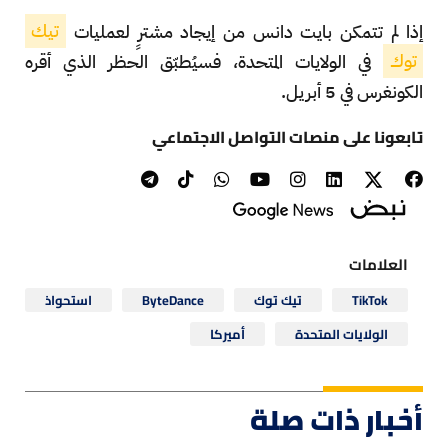
إذا لم تتمكن بايت دانس من إيجاد مشترٍ لعمليات
تيك
توك
في الولايات المتحدة، فسيُطبّق الحظر الذي أقره
الكونغرس في 5 أبريل.
تابعونا على منصات التواصل الاجتماعي
العلامات
TikTok
تيك توك
ByteDance
استحواذ
الولايات المتحدة
أميركا
أخبار ذات صلة