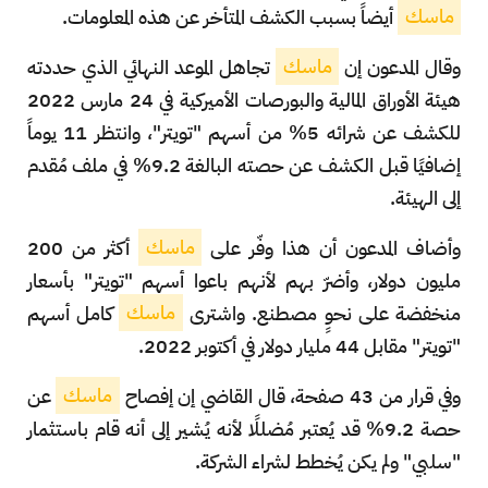
ماسك
أيضاً بسبب الكشف المتأخر عن هذه المعلومات.
وقال المدعون إن
ماسك
تجاهل الموعد النهائي الذي حددته
هيئة الأوراق المالية والبورصات الأميركية في 24 مارس 2022
للكشف عن شرائه 5% من أسهم "تويتر"، وانتظر 11 يوماً
إضافيًا قبل الكشف عن حصته البالغة 9.2% في ملف مُقدم
إلى الهيئة.
وأضاف المدعون أن هذا وفّر على
ماسك
أكثر من 200
مليون دولار، وأضرّ بهم لأنهم باعوا أسهم "تويتر" بأسعار
منخفضة على نحوٍ مصطنع. واشترى
ماسك
كامل أسهم
"تويتر" مقابل 44 مليار دولار في أكتوبر 2022.
وفي قرار من 43 صفحة، قال القاضي إن إفصاح
ماسك
عن
حصة 9.2% قد يُعتبر مُضللًا لأنه يُشير إلى أنه قام باستثمار
"سلبي" ولم يكن يُخطط لشراء الشركة.