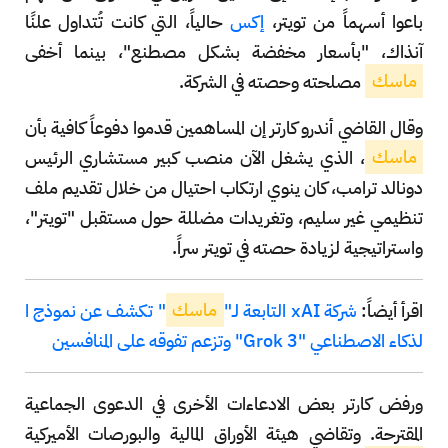
باعوا أسهماً من تويتر،
إكس
حالياً، التي كانت تُتداول علنًا
آنذاك، "بأسعار مخفضة بشكل مصطنع"، بينما أخفى
ماسك
مصلحته وحصته في الشركة.
وقال القاضي أندرو كارتر إن المساهمين قدموا دفوعاً كافية بأن
ماسك
، الذي يشغل الآن منصب كبير مستشاري الرئيس
دونالد ترامب، كان ينوي ارتكاب احتيال من خلال تقديم ملف
تنظيمي غير سليم، وتغريدات مضللة حول مستقبل "تويتر"،
واستراتيجية لزيادة حصته في تويتر سراً.
اقرأ أيضاً:
شركة xAI التابعة لـ"
ماسك
" تكشف عن نموذج ا
لذكاء الاصطناعي "Grok 3" وتزعم تفوقه على المنافسين
ورفض كارتر بعض الادعاءات الأخرى في الدعوى الجماعية
المقترحة. وتقاضي هيئة الأوراق المالية والبورصات الأميركية