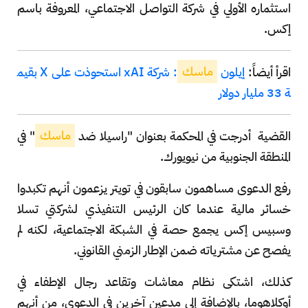
استثماره الأولي في شركة التواصل الاجتماعي، المعروفة باسم
إكس.
اقرأ أيضاً:
إيلون
ماسك
: شركة xAI استحوذت على X بقيم
ة 33 مليار دولار
القضية
أدرجت في المحكمة بعنوان "راسيلا ضد
ماسك
" في
المنطقة الجنوبية من نيويورك.
رفع الدعوى مساهمون سابقون في تويتر يزعمون أنهم تكبدوا
خسائر مالية عندما كان الرئيس التنفيذي لشركتي تسلا
وسبيس إكس يجمع حصة في الشبكة الاجتماعية، لكنه لم
يفصح عن مشترياته ضمن الإطار الزمني القانوني.
كذلك، اشتكى نظام معاشات وتقاعد رجال الإطفاء في
أوكلاهوما، بالإضافة إلى مدعين آخرين في الدعوى، من أنهم