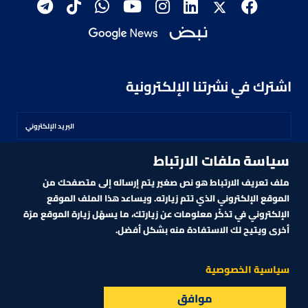
اشترك في نشرتنا الإلكترونية
سياسة ملفات الارتباط
اشترك
ملف تعريف الارتباط هو نص صغير يتم إرساله إلى متصفحك من
الموقع الإلكتروني الذي تتم زيارته. ويساعد هذا الملف الموقع
الإلكتروني في تذكّر معلومات عن زيارتك، ما يسهّل زيارة الموقع مرّة
أخرى ويتيح لك الاستفادة منه بشكل أفضل.
MARKET TECHNOLOGY POWERED BY ZAGTRADER
CNBCARABIA.COM. ALL RIGHTS RESERVED
2026
©
سياسية الخصوصية
موافق
البث المباشر
الأسواق