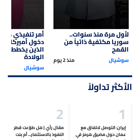
لأول مرة منذ سنوات..
أمر تنفيذي من ت
سوريا مكتفية ذاتياً من
دخول أميركا لل
القمح
الذين يخططون ل
الولادة
سوشيال
منذ 2 يوم
سوشيال
الأكثر تداولاً
إيران: التوصل لاتفاق مع
مقال رأي | هل طوّعت قطر
عمان حول مضيق هرمز في
النفوذ بالاستثمار... أم بنت