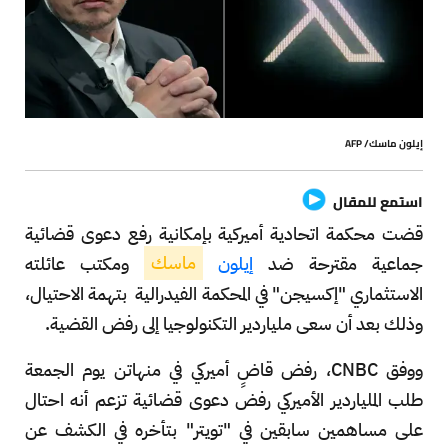
إيلون ماسك/ AFP
استمع للمقال
قضت محكمة اتحادية أميركية بإمكانية رفع دعوى قضائية
جماعية مقترحة ضد
إيلون
ماسك
ومكتب عائلته
الاستثماري "إكسيجن" في المحكمة الفيدرالية بتهمة الاحتيال،
وذلك بعد أن سعى ملياردير التكنولوجيا إلى رفض القضية.
ووفق CNBC، رفض قاضٍ أميركي في منهاتن يوم الجمعة
طلب الملياردير الأميركي رفض دعوى قضائية تزعم أنه احتال
على مساهمين سابقين في "تويتر" بتأخره في الكشف عن