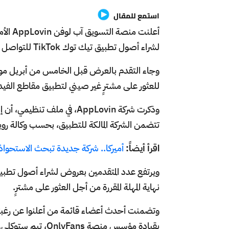
استمع للمقال
أعلنت 
لشراء أصول تطبيق تيك توك TikTok للتواصل الاجتماعي خارج الصين.
وجاء التقدم بالعرض قبل الخامس من أبريل موعد
للعثور على مشترٍ غير صيني لتطبيق مقاطع الفيدي
وذكرت شركة AppLovin، في ملف 
تتضمن الشركة المالكة للتطبيق، بحسب وكالة رويت
اقرأ أيضاً:
أميركا.. شركة جديدة تبحث الاستحوا
نهاية المهلة المقررة من أجل العثور على مشترٍ.
بقيادة مؤسس منصة OnlyFans، تيم ستوكلي.