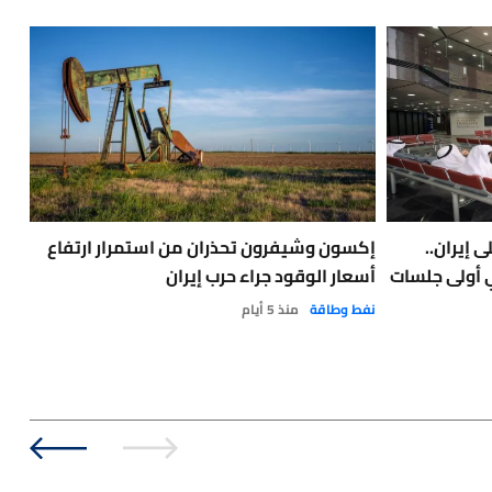
 إيران..
إكسون وشيفرون تحذران من استمرار ارتفاع
ترا
ي أولى جلسات
أسعار الوقود جراء حرب إيران
وهذ
نفط وطاقة
منذ 5 أيام
آخر 