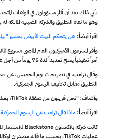
وهو ما نفاه التطبيق والشركة الصينية المالكة له بايت دان
اقرأ أيضاً:
هل يتحكم البيت الأبيض بمصير "تيك 
أمراً تنفيذياً يمنح تمديداً لمدة 75 يوماً من أجل عقد صفقة محتملة.
التطبيق مقابل تخفيف الرسوم الجمركية.
وأضاف: "نحن قريبون من صفقة TikTok، بمشاركة العديد من المستثمرين".
اقرأ أيضاً:
ماذا قال ترامب عن الرسوم الجمركي
كانت شركة بلاكستو
عمليات TikTok، بحسب ما قاله مصدران لوكالة رويترز يوم السبت الماضي.