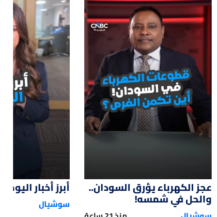
:00
02:34
عجز الكهرباء يؤرق السودان..
أبرز أخبار اليوم
والحل في شمسه!
سوشيال
سوشيال
منذ 21 ساعة