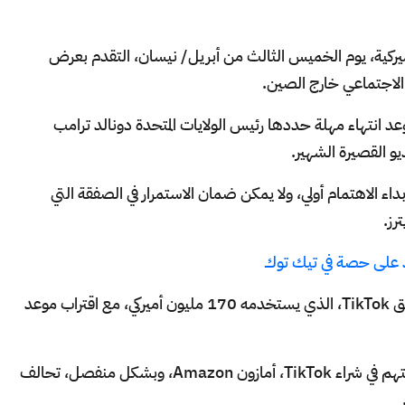
منصة التسويق آب لوفن AppLovin الأميركية، يوم الخميس الثالث من أبريل/ نيسان، التقدم بعرض
 انتهاء مهلة حددها رئيس الولايات المتحدة دونالد ترامب
و القصيرة الشهير.
تنظيمي، أن إبداء الاهتمام أولي، ولا يمكن ضمان الاستمرار في الصفقة التي
رز.
ذ على حصة في تيك توك
ويرتفع عدد المتقدمين بعروض لشراء أصول تطبيق TikTok، الذي يستخدمه 170 مليون أميركي، مع اقتراب موعد
وتضمنت أحدث أعضاء قائمة من أعلنوا عن رغبتهم في شراء TikTok، أمازون Amazon، وبشكل منفصل، تحالف