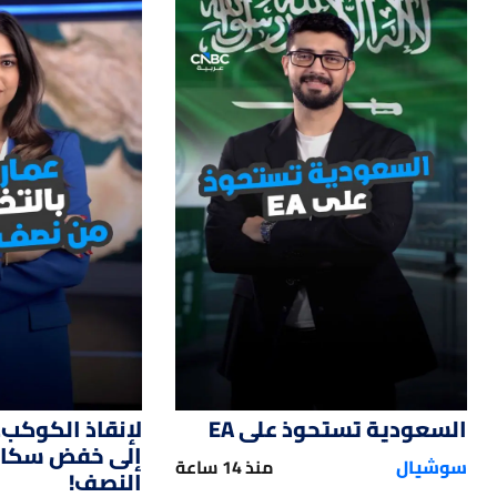
47
01:12
السعودية تستحوذ على EA
لإنقاذ الكوكب.
إلى خفض سكان 
سوشيال
منذ 14 ساعة
النصف!