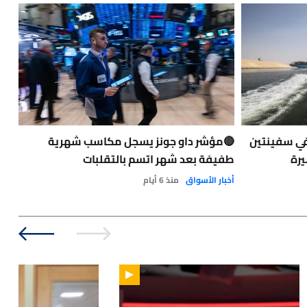
في سفينتين
🔴مؤشر داو جونز يسجل مكاسب شهرية
حاد
يرة
طفيفة بعد شهر اتسم بالتقلبات
الت
الو
أخبار الأسواق
منذ 6 أيام
نفط