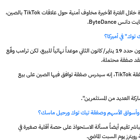
يأتي ذلك بعد أن أثار مسؤولون في الولايات المتحدة خلال الفترة الأخيرة مخاوف أمنية حول علاقات TikTok بالصين،
س ByteDance.
توك" في أميركا؟
وأقر المشرعون الأميركيون العام الماضي مشروع قانون حدد 19 يناير/ كانون الثاني موعداً نهائياً للبيع، لكن ترامب وقّع
وقال ترامب، في تصريحات يوم الخميس، عن صفقة TikTok، إنه سيدرس صفقة توافق فيها الصين على بيع
ة وأسواق الأسهم وصفقة تيك توك ورحيل ماسك؟
ن Blackstone للاستثمار المباشر تقيم أيضاً مسألة الاستحواذ على حصة أقلية صغيرة في