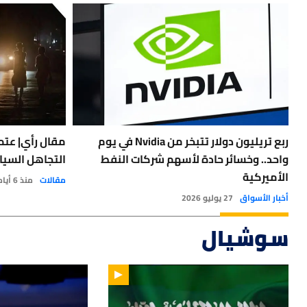
ربع تريليون دولار تتبخر من Nvidia في يوم
مقال رأي| عتمة
واحد.. وخسائر حادة لأسهم شركات النفط
التجاهل السيا
الأميركية
مقالات
منذ 6 أيام
أخبار الأسواق
27 يوليو 2026
سوشيال