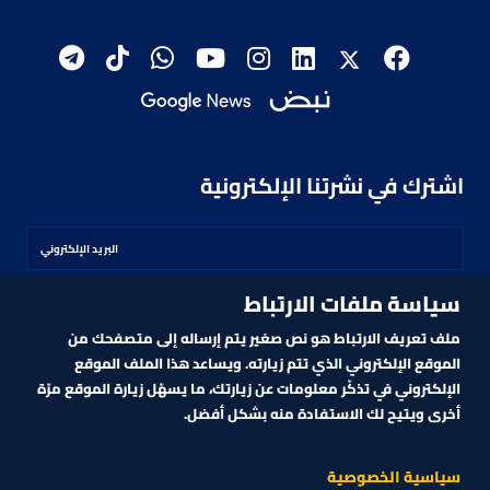
اشترك في نشرتنا الإلكترونية
سياسة ملفات الارتباط
اشترك
ملف تعريف الارتباط هو نص صغير يتم إرساله إلى متصفحك من
الموقع الإلكتروني الذي تتم زيارته. ويساعد هذا الملف الموقع
الإلكتروني في تذكّر معلومات عن زيارتك، ما يسهّل زيارة الموقع مرّة
أخرى ويتيح لك الاستفادة منه بشكل أفضل.
MARKET TECHNOLOGY POWERED BY ZAGTRADER
CNBCARABIA.COM. ALL RIGHTS RESERVED
2026
©
سياسية الخصوصية