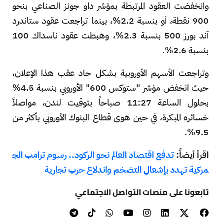
وانخفضت العقود المرتبطة بمؤشر داو جونز الصناعي بنحو
900 نقطة، أو بنسبة 2.2%، بينما تراجعت عقود ستاندرد
آند بورز 500 بنسبة 2.3%، وهبطت عقود ناسداك 100
بنسبة 2.6%.
وتراجعت الأسهم الأوروبية بشكل حاد عقب هذا الإعلان،
حيث انخفض مؤشر "ستوكس 600" الأوروبي بنسبة 4.5%
بحلول الساعة 11:27 صباحاً بتوقيت لندن، مواصلاً
خسائره المبكرة، في حين هوى قطاع البنوك الأوروبي بأكثر من
9.5%.
اقرأ أيضاً:
تدفع اقتصاد العالم نحو الركود.. رسوم ترامب الج
مركية تهدد بإشعال التضخم واندلاع حرب تجارية
تابعونا على منصات التواصل الاجتماعي