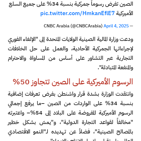
الصين تفرض رسوماً جمركية بنسبة 34% على جميع السلع
الأميركية
pic.twitter.com/HmkanEflE7
April 4, 2025
— CNBC Arabia (@CNBCArabia)
ودعت وزارة المالية الصينية الولايات المتحدة إلى "الإلغاء الفوري
لإجراءاتها الجمركية الأحادية، والعمل على حل الخلافات
التجارية عبر التشاور على أساس من المساواة والاحترام
والمنفعة المتبادلة".
الرسوم الأميركية على الصين تتجاوز 50%
وانتقدت الوزارة بشدة قرار واشنطن بفرض تعرفات إضافية
بنسبة 34% على الواردات من الصين –ما يرفع إجمالي
الرسوم الأميركية المفروضة على البلاد إلى 54%– واعتبرته
"مخالفاً لقواعد التجارة الدولية"، و"يمسّ بشكل خطير
بالمصالح الصينية"، فضلاً عن تهديده لـ"النمو الاقتصادي
العالمي واستقرار سلاسل الإنتاج والإمداد".