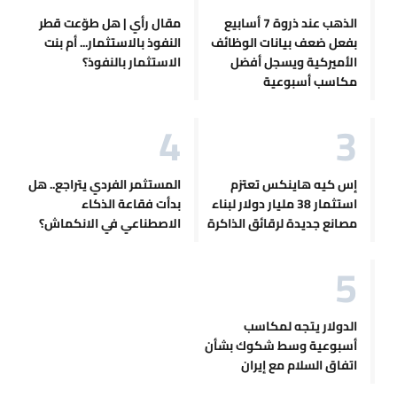
الذهب عند ذروة 7 أسابيع
مقال رأي | هل طوّعت قطر
بفعل ضعف بيانات الوظائف
النفوذ بالاستثمار... أم بنت
الأميركية ويسجل أفضل
الاستثمار بالنفوذ؟
مكاسب أسبوعية
إس كيه هاينكس تعتزم
المستثمر الفردي يتراجع.. هل
استثمار 38 مليار دولار لبناء
بدأت فقاعة الذكاء
مصانع جديدة لرقائق الذاكرة
الاصطناعي في الانكماش؟
الدولار يتجه لمكاسب
أسبوعية وسط شكوك بشأن
اتفاق السلام مع إيران