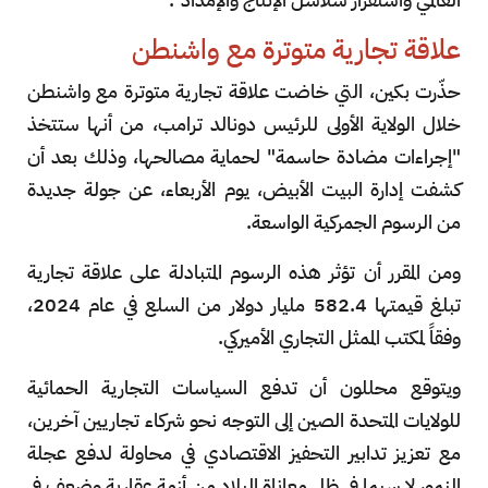
علاقة تجارية متوترة مع واشنطن
حذّرت بكين، التي خاضت علاقة تجارية متوترة مع واشنطن
خلال الولاية الأولى للرئيس دونالد ترامب، من أنها ستتخذ
"إجراءات مضادة حاسمة" لحماية مصالحها، وذلك بعد أن
كشفت إدارة البيت الأبيض، يوم الأربعاء، عن جولة جديدة
من الرسوم الجمركية الواسعة.
ومن المقرر أن تؤثر هذه الرسوم المتبادلة على علاقة تجارية
تبلغ قيمتها 582.4 مليار دولار من السلع في عام 2024،
وفقاً لمكتب الممثل التجاري الأميركي.
ويتوقع محللون أن تدفع السياسات التجارية الحمائية
للولايات المتحدة الصين إلى التوجه نحو شركاء تجاريين آخرين،
مع تعزيز تدابير التحفيز الاقتصادي في محاولة لدفع عجلة
النمو، لا سيما في ظل معاناة البلاد من أزمة عقارية وضعف في