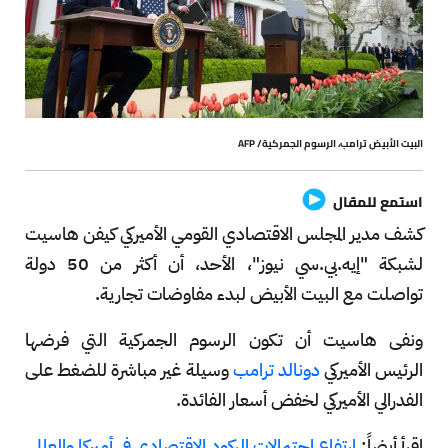
البيت الأبيض ترامب، الرسوم الجمركية/ AFP
استمع للمقال
كشف مدير المجلس الاقتصادي القومي الأميركي كيفن هاسيت
لشبكة "إيه.بي.سي نيوز"، الأحد، أن أكثر من 50 دولة
تواصلت مع البيت الأبيض لبدء مفاوضات تجارية.
ونفى هاسيت أن تكون الرسوم الجمركية التي فرضها
الرئيس الأميركي
دونالد ترامب
وسيلة غير مباشرة للضغط على
الفدرالي الأميركي لخفض أسعار الفائدة.
اقرأ أيضاً:
ارتفاع احتمالات الركود الاقتصادي في أميركا والعالم..