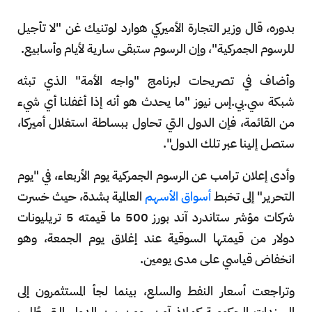
بدوره، قال وزير التجارة الأميركي هوارد لوتنيك غن "لا تأجيل
للرسوم الجمركية"، وإن الرسوم ستبقى سارية لأيام وأسابيع.
وأضاف في تصريحات لبرنامج "واجه الأمة" الذي تبثه
شبكة سي.بي.إس نيوز "ما يحدث هو أنه إذا أغفلنا أي شيء
من القائمة، فإن الدول التي تحاول ببساطة استغلال أميركا،
ستصل إلينا عبر تلك الدول".
وأدى إعلان ترامب عن الرسوم الجمركية يوم الأربعاء، في "يوم
التحرير" إلى تخبط
أسواق الأسهم
العالمية بشدة، حيث خسرت
شركات مؤشر ستاندرد آند بورز 500 ما قيمته 5 تريليونات
دولار من قيمتها السوقية عند إغلاق يوم الجمعة، وهو
انخفاض قياسي على مدى يومين.
وتراجعت أسعار النفط والسلع، بينما لجأ المستثمرون إلى
السندات الحكومية كملاذ آمن. ومن بين الدول التي طُلب