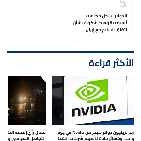
الدولار يسجل مكاسب
أسبوعية وسط شكوك بشأن
اتفاق السلام مع إيران
الأكثر قراءة
ربع تريليون دولار تتبخر من Nvidia في يوم
مقال رأي| عتمة الكهرباء
واحد.. وخسائر حادة لأسهم شركات النفط
التجاهل السياسي والتداع