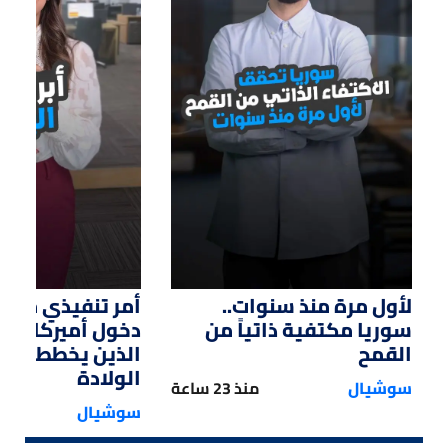
01:14
01:33
لأول مرة منذ سنوات..
أمر تنفيذي من ت
سوريا مكتفية ذاتياً من
دخول أميركا لل
القمح
الذين يخططون ل
الولادة
سوشيال
منذ 23 ساعة
سوشيال