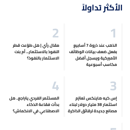
الأكثر تداولاً
الذهب عند ذروة 7 أسابيع
مقال رأي | هل طوّعت قطر
بفعل ضعف بيانات الوظائف
النفوذ بالاستثمار... أم بنت
الأميركية ويسجل أفضل
الاستثمار بالنفوذ؟
مكاسب أسبوعية
إس كيه هاينكس تعتزم
المستثمر الفردي يتراجع.. هل
استثمار 38 مليار دولار لبناء
بدأت فقاعة الذكاء
مصانع جديدة لرقائق الذاكرة
الاصطناعي في الانكماش؟