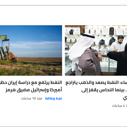
اء: النفط يصعد والذهب يتراجع
النفط يرتفع مع دراسة إيران حظ
ينما النحاس يقفز إلى
أميركا وإسرائيل مضيق هرمز
ي
نفط وطاقة
منذ 10 ساعات
عات