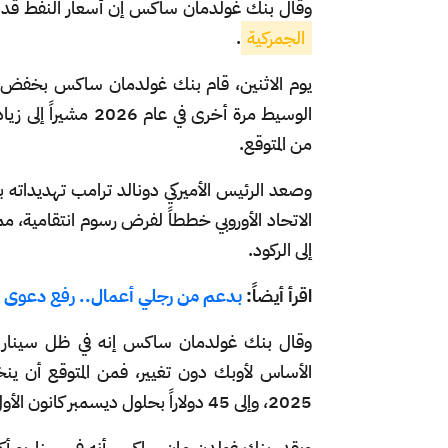
وقال بنك غولدمان ساكس إن أسعار النفط قد ت
الجمركية
.
يوم الاثنين، قام بنك غولدمان ساكس بخفض تو
الوسيط مرة أخرى في
من المتوقع.
وصعد الرئيس الأميركي دونالد ترامب تهديداته
الاتحاد الأوروبي خططاً لفرض رسوم انتقامية، م
إلى الركود.
اقرأ أيضاً:
بدعم من رجلي أعمال.. رفع دعوى
وقال بنك غولدمان ساكس إنه في ظل سيناريو تب
2025، وإلى 45 دولاراً بحلول ديسمبر كانون الأول 2026.
ويقدر بنك غولدن مان ساكس أنه في سيناريو أكثر 