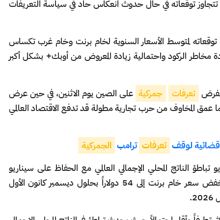
تجاوز توقعاته في حال حدوث انعكاس حاد في سياسة التعريفات
قعاته لمتوسط ​​الأسعار السنوية لخام برنت وخام غرب تكساس
 عام 2026 مشيراً إلى زيادة مخاطر الركود واحتمالية زيادة المعروض من أوبك+ بشكل أكبر
 بفرض
تعرفات
جمركية
على الصين يوم الاثنين، في حين عرض
ما عمق المخاوف من حرب تجارية مطولة قد تدفع الاقتصاد العالمي
 قضائية لوقف
تعرفات
ترامب
الجمركية
اطؤ الناتج المحلي الإجمالي العالمي مع الحفاظ على سيناريو
الأساس لأوبك دون تغيير، فمن المتوقع أن ينخفض سعر خام برنت إلى 54 دولاراً بحلول ديسمبر كانون الأول
تطرفاً وأقل احتمالاً حيث يحدث تباطؤ في الناتج المحلي الإجمالي