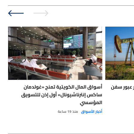
ر عبور سفن
أسواق المال الكويتية تمنح «غولدمان
الن
ساكس إنترناشيونال» أول إذن للتسويق
محا
المؤسسي
الحر
أخبار الأسواق
منذ 19 ساعة