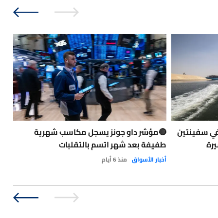
في سفينتين
🔴مؤشر داو جونز يسجل مكاسب شهرية
حاد
يرة
طفيفة بعد شهر اتسم بالتقلبات
الت
الو
أخبار الأسواق
منذ 6 أيام
نفط