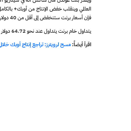
العالمي وينقلب خفض الإنتاج من أوبك+ بالكامل
فإن أسعار برنت ستنخفض إلى أقل من 40 دولاراً للبرميل بحلول أواخر 2026.
يتداول خام برنت يتداول عند نحو 64.72 دولار للبرميل، في حين سجل خام غرب تكساس الوسيط 61.26 دولار.
اقرأ أيضاً:
مسح لرويترز: تراجع إنتاج أوبك خلال 