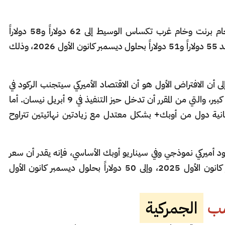
توقع بنك غولدمان ساكس أن تصل أسعار خام برنت وخام غرب تكساس الوسيط إلى 62 دولاراً و58 دولاراً
للبرميل بحلول ديسمبر كانون الأول 2025، وعند 55 دولاراً و51 دولاراً بحلول ديسمبر كانون الأول 2026، وذلك
 بتاريخ 7 أبريل نيسان، إلى أن الافتراض الأول هو أن الاقتصاد الأميركي سيتجنب الركود في
بشكل كبير، والتي من المقرر أن تدخل حيز التنفيذ في 9 أبريل نيسان. أما
مانية دول من أوبك+ بشكل معتدل مع زيادتين نهائيتين تتراوح
د أميركي نموذجي وفي سيناريو أوبك الأساسي، فإنه يقدر أن سعر
برنت سينخفض إلى 58 دولاراً بحلول ديسمبر كانون الأول 2025، وإلى 50 دولاراً بحلول ديسمبر كانون الأول
امب
الجمركية