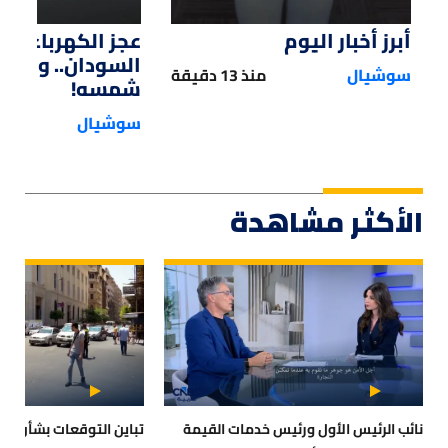
أبرز أخبار اليوم
عجز الكهرباء يؤ
السودان.. والحل
سوشيال
منذ 13 دقيقة
شمسه!
سوشيال
الأكثر مشاهدة
نائب الرئيس الأول ورئيس خدمات القيمة
تباين التوقعات بشأن مس