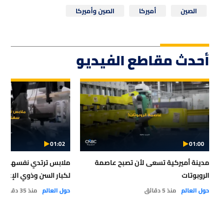
الصين
أميركا
الصين وأميركا
أحدث مقاطع الفيديو
01:02
01:00
مدينة أميركية تسعى لأن تصبح عاصمة
ملابس ترتدي نفسها.. تقن
الروبوتات
لكبار السن وذوي الإعاق
حول العالم
منذ 5 دقائق
حول العالم
منذ 35 دقيقة