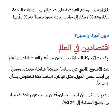
غ إجمالي الرسوم المفروضة على صادراتها إلى الولايات المتحدة
104%، وذلك بعد إضافة رسم بنسبة 20% سابقاً، و34% لاحقاً، إلى جانب زيادة أخيرة بنسبة 50% وقّعها
 بين أميركا والصين؟
قتصادين في العالم
هدّد بشلّ حركة التجارة بين اثنتين من أهم الاقتصادات في العالم.
أعلنت الأسبوع الماضي عن سياسة جمركية شاملة جديدة، محذّرةً
حين أبدت بعض الدول، مثل اليابان، استعدادها للتفاوض بشأن
تشدداً.
لان عنها في الثاني من ابريل نيسان، أعلن ترامب عن زيادة إضافية