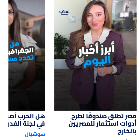
:28
01:22
مصر تطلق صندوقًا لطرح
هل الحرب أصبحت 
أدوات استثمار للمصريين
في لجنة الفدرالي
بالخارج
سوشيال