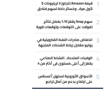
قيمة Amazon تتجاوز 3 تريليونات $
لأول مرة.. وخسائر حادة لسهم فنادق
Marriott بسبب حرب إيران
سهم Snap يقفز 10% بفضل نتائج
تفوقت على التوقعات وتوقعات قوية
للمبيعات.
انخفاض صادرات النفط الفنزويلية في
يوليو مقابل زيادة الشحنات المتجهة
لأميركا
الولايات المتحدة.. النشاط الصناعي
يقفز إلى أعلى مستوى في أكثر من 4
سنوات
الأسواق الأوروبية تستهل أغسطس
على ارتفاع بدعم من آمال تراجع
التصعيد بين أميركا وإيران