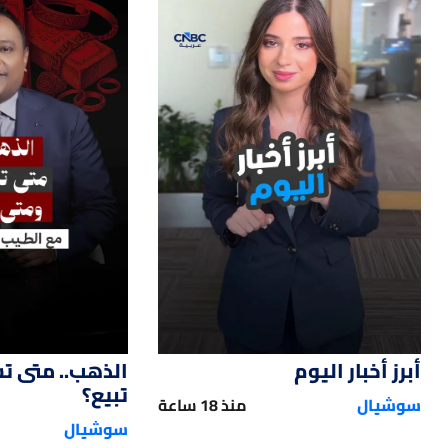
14
01:00
أبرز أخبار اليوم
الذهب.. متى ت
تبيع؟
سوشيال
منذ 18 ساعة
سوشيال