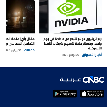
ربع تريليون دولار تتبخر من Nvidia في يوم
مقال رأي| عتمة الكهرباء
واحد.. وخسائر حادة لأسهم شركات النفط
التجاهل السياسي والتداع
الأميركية
مقالات
31 يوليو 2026
أخبار الأسواق
27 يوليو 2026