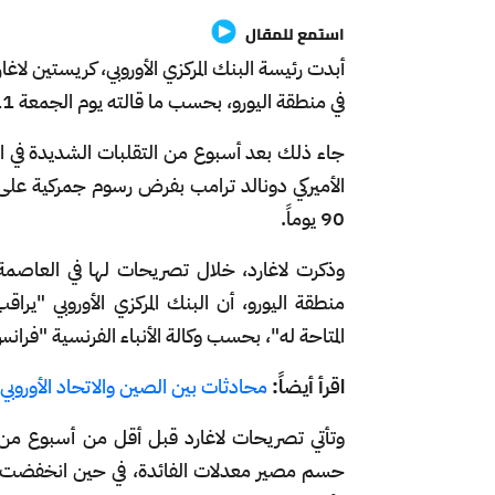
استمع للمقال
أبدت رئيسة البنك المركزي الأوروبي، كريستين لاغا
في منطقة اليورو، بحسب ما قالته يوم الجمعة 11 أبريل/ نيسان.
جاء ذلك بعد أسبوع من التقلبات الشديدة في الأ
الأميركي دونالد ترامب بفرض رسوم جمركية على 
90 يوماً.
وذكرت لاغارد، خلال تصريحات لها في العاصمة
منطقة اليورو، أن البنك المركزي الأوروبي "ي
المتاحة له"، بحسب وكالة الأنباء الفرنسية "فرا
اقرأ أيضاً:
محادثات بين الصين والاتحاد الأوروبي 
وتأتي تصريحات لاغارد قبل أقل من أسبوع من م
حسم مصير معدلات الفائدة، في حين انخفضت معظ