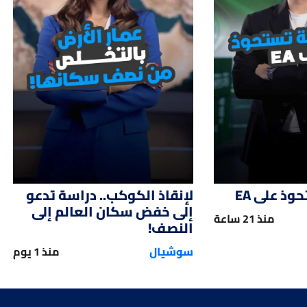
01:47
01:
ذ على EA
لإنقاذ الكوكب.. دراسة تدعو
إلى خفض سكان العالم إلى
منذ 21 ساعة
النصف!
سوشيال
منذ 1 يوم