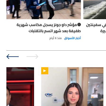
في سفينتين
🔴مؤشر داو جونز يسجل مكاسب شهرية
حاد
يرة
طفيفة بعد شهر اتسم بالتقلبات
الت
الو
أخبار الأسواق
منذ 6 أيام
نفط