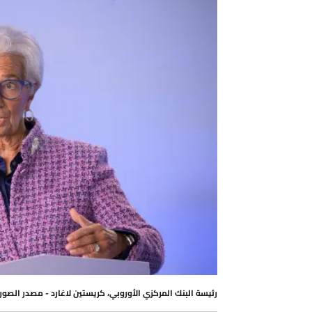
رئيسة البنك المركزي الأوروبي، كريستين لاغارد - مصدر الصورة: P