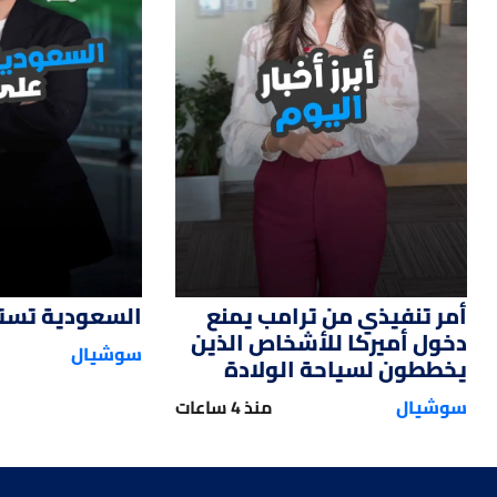
12
01:14
أمر تنفيذي من ترامب يمنع
السعودية تستحو
دخول أميركا للأشخاص الذين
سوشيال
يخططون لسياحة الولادة
سوشيال
منذ 4 ساعات