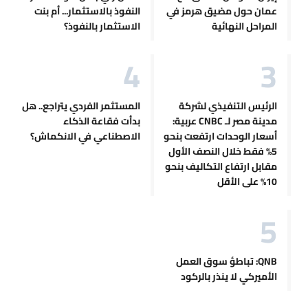
عمان حول مضيق هرمز في
النفوذ بالاستثمار... أم بنت
المراحل النهائية
الاستثمار بالنفوذ؟
الرئيس التنفيذي لشركة
المستثمر الفردي يتراجع.. هل
مدينة مصر لـ CNBC عربية:
بدأت فقاعة الذكاء
أسعار الوحدات ارتفعت بنحو
الاصطناعي في الانكماش؟
5% فقط خلال النصف الأول
مقابل ارتفاع التكاليف بنحو
10% على الأقل
QNB: تباطؤ سوق العمل
الأميركي لا ينذر بالركود