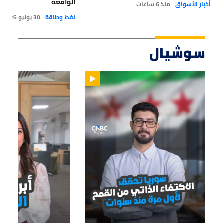
الواقعة
أخبار الأسواق
منذ 6 ساعات
نفط وطاقة
30 يوليو 2026
سوشيال
01:14
01:33