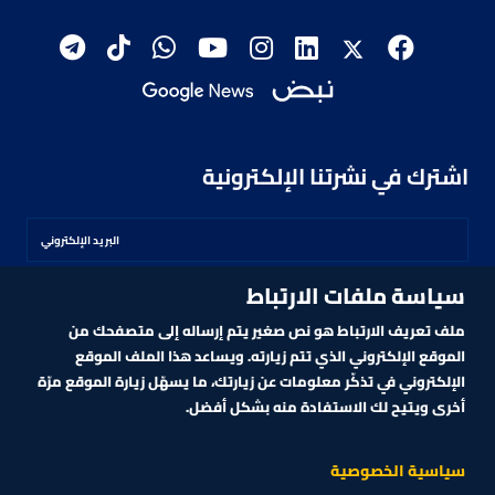
اشترك في نشرتنا الإلكترونية
سياسة ملفات الارتباط
اشترك
ملف تعريف الارتباط هو نص صغير يتم إرساله إلى متصفحك من
الموقع الإلكتروني الذي تتم زيارته. ويساعد هذا الملف الموقع
الإلكتروني في تذكّر معلومات عن زيارتك، ما يسهّل زيارة الموقع مرّة
أخرى ويتيح لك الاستفادة منه بشكل أفضل.
MARKET TECHNOLOGY POWERED BY ZAGTRADER
CNBCARABIA.COM. ALL RIGHTS RESERVED
2026
©
سياسية الخصوصية