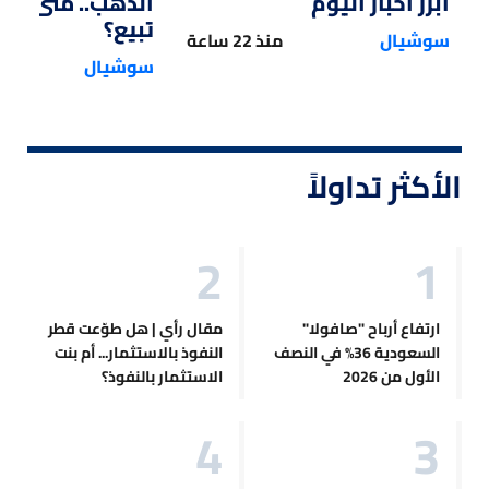
أبرز أخبار اليوم
الذهب.. متى تش
تبيع؟
سوشيال
منذ 22 ساعة
سوشيال
الأكثر تداولاً
ارتفاع أرباح "صافولا"
مقال رأي | هل طوّعت قطر
السعودية 36% في النصف
النفوذ بالاستثمار... أم بنت
الأول من 2026
الاستثمار بالنفوذ؟