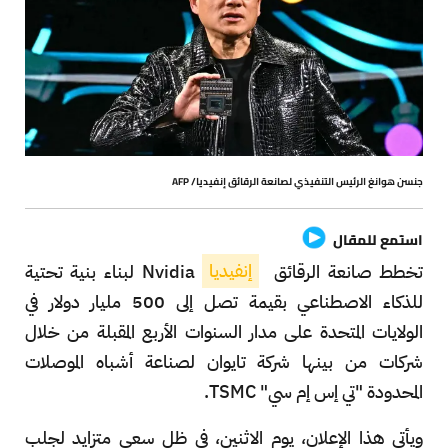
جنسن هوانغ الرئيس التنفيذي لصانعة الرقائق إنفيديا/ AFP
استمع للمقال
تخطط صانعة الرقائق
إنفيديا
Nvidia لبناء بنية تحتية
للذكاء الاصطناعي بقيمة تصل إلى 500 مليار دولار في
الولايات المتحدة على مدار السنوات الأربع المقبلة من خلال
شركات من بينها شركة تايوان لصناعة أشباه الموصلات
المحدودة "تي إس إم سي" TSMC.
ويأتي هذا الإعلان، يوم الاثنين، في ظل سعي متزايد لجلب