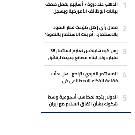
الذهب عند ذروة 7 أسابيع بفعل ضعف
بيانات الوظائف الأميركية ويسجل
أفضل مكاسب أسبوعية
مقال رأي | هل طوّعت قطر النفوذ
بالاستثمار... أم بنت الاستثمار بالنفوذ؟
إس كيه هاينكس تعتزم استثمار 38
مليار دولار لبناء مصانع جديدة لرقائق
الذاكرة
المستثمر الفردي يتراجع.. هل بدأت
فقاعة الذكاء الاصطناعي في
الانكماش؟
الدولار يتجه لمكاسب أسبوعية وسط
شكوك بشأن اتفاق السلام مع إيران