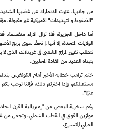
من جانبها، عبّرت الدنمارك عن غضبها الشديد
"الضغوط والتهديدات" الأميركية غير مقبولة، م
أما داخل الجزيرة، فلا تزال الآراء منقسمة. 
الولايات المتحدة، إلا أنها لم تحظَ سوى بربع ال
تتطلب تغيير المزاج الشعبي في غرينلاند، الذي لا
يتبناه العديد من القادة المحليين.
ختم ترامب خطابه الأخير أمام الكونغرس بنداء
مستقبلكم، وإذا اخترتم ذلك، فإننا نرحب بكم 
غنيًا".
رغم سخرية البعض من "إمبريالية القرن الحادي 
موازين القوى في القطب الشمالي، وتجعل من غرينل
العالمي المتسارع.