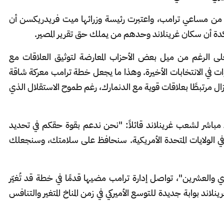
 من مساعي ترامب، واعتبرت رئيسة وزرائها ميت فريدريكسن أن
ؤكدة أن سكان غرينلاند وحدهم من يملك حق تقرير المصير.
فعلى الرغم من ميل بعض الأحزاب المعارضة لتوثيق العلاقات مع
أصوات في الانتخابات الأخيرة. وهذا ما يجعل خطة ترامب معركة شاقة
 يزال مرتبطًا بعلاقات قوية مع الدنمارك، رغم طموح الاستقلال الذي
 مباشر لشعب غرينلاند قائلاً: "نحن ندعم بقوة حقكم في تحديد
في الولايات المتحدة الأمريكية. سنحافظ على سلامتك، وسنجعلك
والعشرين"، تواصل إدارة ترامب مضيها قدمًا في خطة قد تُغيّر
اند بوابة جديدة للتوسع الأميركي في زمن المناخ المتغير والتنافس