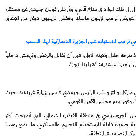
إلى تلك الموارد في مناخ قاسٍ، وفي ظل ذوبان جليدي غير مستقر،
ع تفويض ترامب لإيلون ماسك بخفض تريليون دولار من الإنفاق
ي ترامب للاستيلاء على الجزيرة الدنماركية لهذا السبب
طرحه خلال ولايته الأولى، قبل أن يُقابل بالرفض ويُهمش داخلياً
 ترامب لمساعديه: "هيا بنا ننجز".
ي مايكل والتز ونائب الرئيس جيه دي فانس بزيارة غرينلاند، حيث
، وفق تعبير مجلس الأمن القومي.
افس الجيوسياسي في منطقة القطب الشمالي، التي أصبحت أكثر
حرية جديدة قابلة للاستخدام التجاري والعسكري، ما يضع روسيا
ي المتصاعد في المنطقة.