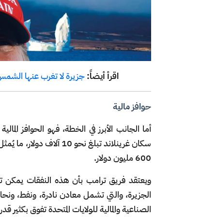
اقرأ أيضاً:
جزيرة لا تغرب عنها الشمس 
حوافز مالية
أما الجانب الأبرز في الخطة، فهو الحوافز المال
سكان غرينلاند تبلغ نحو 10
600 مليون دولار.
ويعتقد فريق ترامب بأن هذه النفقات يمكن تعوي
الجزيرة، والتي تشمل معادن نادرة، ونفط، ونح
الصناعية والمالية للولايات المتحدة تفوق بكثير ق