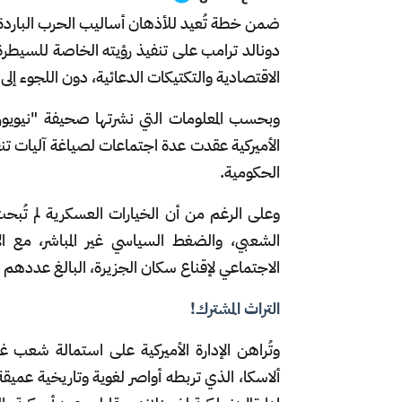
ضمن خطة تُعيد للأذهان أساليب الحرب البارد
دونالد ترامب على تنفيذ رؤيته الخاصة للسيطرة ع
الاقتصادية والتكتيكات الدعائية، دون اللجوء إل
وبحسب المعلومات التي نشرتها صحيفة "نيويورك
الأميركية عقدت عدة اجتماعات لصياغة آليات ت
الحكومية.
وعلى الرغم من أن الخيارات العسكرية لم تُبحث
الشعبي، والضغط السياسي غير المباشر، مع ا
الاجتماعي لإقناع سكان الجزيرة، البالغ عددهم 57 ألف نسمة، بضرورة الانضمام إلى الولايات المتحدة.
التراث المشترك!
وتُراهن الإدارة الأميركية على استمالة شعب 
ألاسكا، الذي تربطه أواصر لغوية وتاريخية عميق