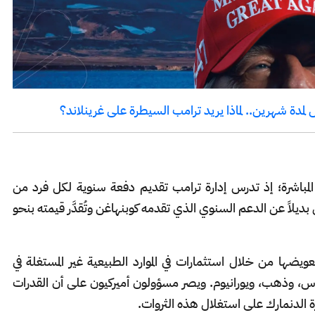
لمدة شهرين.. لماذا يريد ترامب السيطرة على غرينلاند؟
ية المباشرة؛ إذ تدرس إدارة ترامب تقديم دفعة سنوية لكل فرد من
 آلاف دولار، ما يُمثل بديلاً عن الدعم السنوي الذي تقدمه كوبنهاغن وتُقدَّر قيمته بنحو
ضها من خلال استثمارات في الموارد الطبيعية غير المستغلة في
اس، وذهب، ويورانيوم. ويصر مسؤولون أميركيون على أن القدرات
درة الدنمارك على استغلال هذه الثروات.