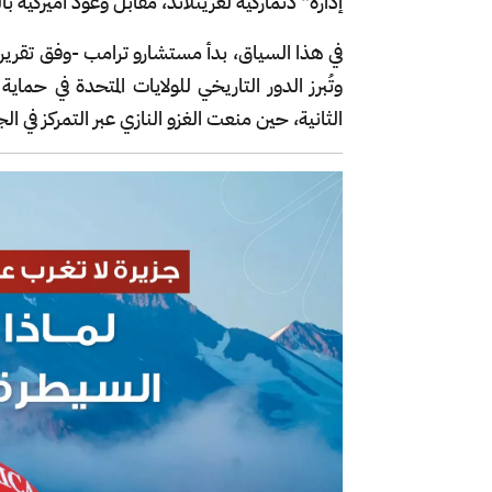
إدارة" دنماركية لغرينلاند، مقابل وعود أميركية بال
في هذا السياق، بدأ مستشارو ترامب -وفق تقرير 
وتُبرز الدور التاريخي للولايات المتحدة في حما
الثانية، حين منعت الغزو النازي عبر التمركز في 