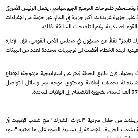
ة وتستحضر طموحات التوسع الجيوسياسي، يعمل الرئيس الأميركي
لى جزيرة غرينلاند، أكبر جزيرة في العالم، عبر حزمة من الإغراءات
ى القوة العسكرية، رغم التلميحات السابقة بذلك.
 تايمز" نقلاً عن مسؤول في مجلس الأمن القومي، فإن الإدارة
نفيذية لهذه الخطة، أفضت إلى توجيهات محددة لعدد من الهيئات
 بجدية، فإن طابع الخطة يُعبّر عن استراتيجية مزدوجة؛ الإقناع
لاستعانة بحملات إعلانية ومحتوى موجه عبر وسائل التواصل
غرينلاند من خلال سردية "التراث المشترك" مع شعب الإنويت في
ة بشعب الجزيرة، بالإضافة إلى تسليط الضوء على ما تعتبره "سوء