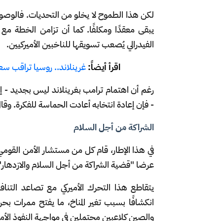
لكن هذا الطموح لا يخلو من التحديات. فالوصول 
يبقى معقدًا ومكلفًا. كما أن تزامن الخطة م
الفيدرالي يُصعب تسويقها للناخبين الأميركيين.
اقرأ أيضاً:
غرينلاند.. روسيا تراقب سع
رغم أن اهتمام ترامب بغرينلاند ليس بجديد - إذ 
- فإن إعادة انتخابه أعادت الحماسة للفكرة. وقال
الشراكة من أجل السلام
في هذا الإطار، قام كل من مستشار الأمن القوم
عرضا "قضية الشراكة من أجل السلام والازدهار"
يتقاطع هذا التحرك الأميركي مع تصاعد التن
انكشافًا بسبب تغير المناخ، ما يفتح ممرات ب
والصين كلاعبين محتملين في مواجهة النفوذ الأميرك