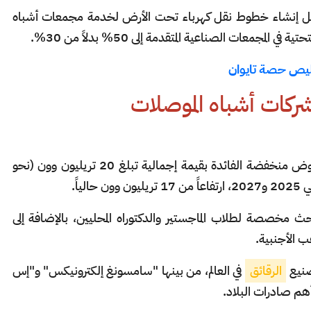
ويل إنشاء خطوط نقل كهرباء تحت الأرض لخدمة مجمعات أشباه
لمجمعات الصناعية المتقدمة إلى 50% بدلاً من 30%.
قليص حصة تايوان
كات أشباه الموصلات
أعلنت الحكومة الكورية الجنوبية عن تقديم قروض منخفضة الفائدة بقيمة إجمالية تبلغ 20 تريليون وون (نحو
 مخصصة لطلاب الماجستير والدكتوراه المحليين، بالإضافة إلى
ب الأجنبية.
تصنيع
الرقائق
في العالم، من بينها "سامسونغ إلكترونيكس" و"إس
م صادرات البلاد.