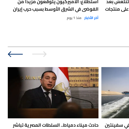
تنتعش بعد
استطلاع: الأميركيون يتوقعون مزيداً من
على منتجات
الفوضى في الشرق الأوسط بسبب حرب إيران
الج
آخر الأخبار
منذ 1 يوم
الحر
في سفينتين
حادث ميناء دمياط.. السلطات المصرية تباشر
🔴