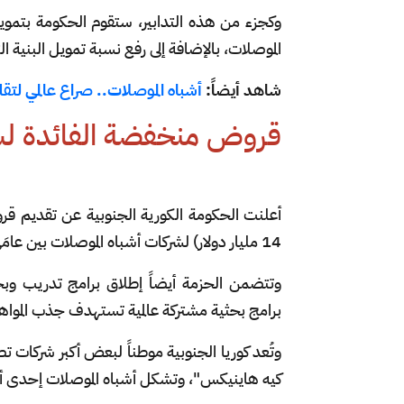
وكجزء من هذه التدابير، ستقوم الحكومة بتم
الموصلات، بالإضافة إلى رفع نسبة تمويل البنية التحتية في ا
شاهد أيضاً:
أشباه الموصلات.. صراع عالمي لت
قروض منخفضة الفائدة لشر
14 مليار دولار) لشركات أشباه الموصلات بين عامَي 2025 و2027، ارتفاعاً من 17 تريليون وون حالياً.
وتتضمن الحزمة أيضاً إطلاق برامج تدريب وبحث
برامج بحثية مشتركة عالمية تستهدف جذب المواه
وتُعد كوريا الجنوبية موطناً لبعض أكبر شركات 
كيه هاينيكس"، وتشكل أشباه الموصلات إحدى أه