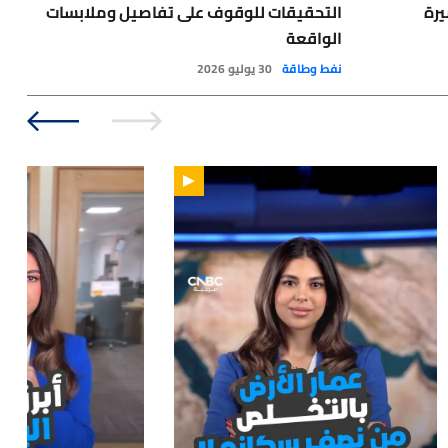
يرة
التحقيقات للوقوف على تفاصيل وملابسات
طفي
الواقعة
أخبا
نفط وطاقة
30 يوليو 2026
:15
01:47