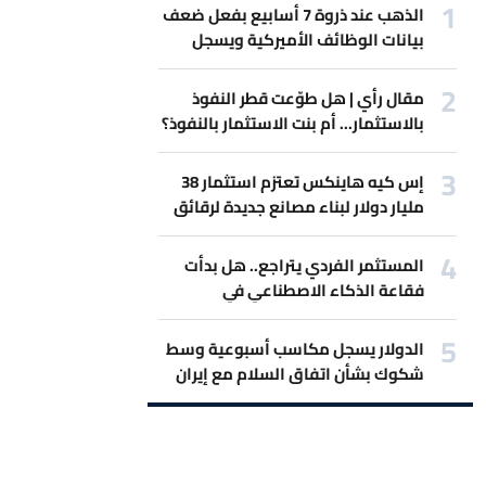
الذهب عند ذروة 7 أسابيع بفعل ضعف
بيانات الوظائف الأميركية ويسجل
أفضل مكاسب أسبوعية
مقال رأي | هل طوّعت قطر النفوذ
بالاستثمار... أم بنت الاستثمار بالنفوذ؟
إس كيه هاينكس تعتزم استثمار 38
مليار دولار لبناء مصانع جديدة لرقائق
الذاكرة
المستثمر الفردي يتراجع.. هل بدأت
فقاعة الذكاء الاصطناعي في
الانكماش؟
الدولار يسجل مكاسب أسبوعية وسط
شكوك بشأن اتفاق السلام مع إيران