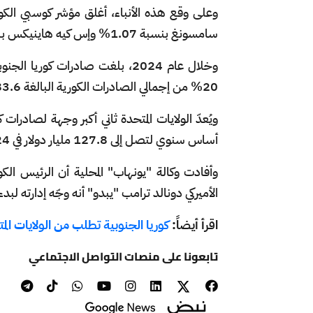
سامسونغ بنسبة 1.07% وإس كيه هاينيكس بنسبة 0.17%.
20% من إجمالي الصادرات الكورية البالغة 683.6 مليار دولار.
أساس سنوي لتصل إلى 127.8 مليار دولار في 2024، محققة رقماً قياسياً سنوياً جديداً للعام السابع على التوالي.
وأفادت وكالة "يونهاب" المحلية أن الرئيس الك
الأميركي دونالد ترامب "يبدو" أنه وجّه إدارته ل
اقرأ أيضاً:
كوريا الجنوبية تطلب من الولايات ال
تابعونا على منصات التواصل الاجتماعي