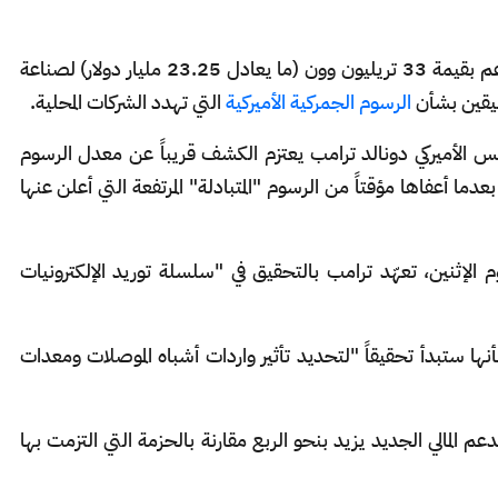
أعلنت كوريا الجنوبية، يوم الثلاثاء، عن حزمة دعم بقيمة 33 تريليون وون (ما يعادل 23.25 مليار دولار) لصناعة
ليقين بشأن
الرسوم الجمركية الأميركية
التي تهدد الشركات المحلية.
رئيس الأميركي دونالد ترامب يعتزم الكشف قريباً عن معدل الرسوم
دما أعفاها مؤقتاً من الرسوم "المتبادلة" المرتفعة التي أعلن عنها
لإثنين، تعهّد ترامب بالتحقيق في "سلسلة توريد الإلكترونيات
 بأنها ستبدأ تحقيقاً "لتحديد تأثير واردات أشباه الموصلات ومعدات
عم المالي الجديد يزيد بنحو الربع مقارنة بالحزمة التي التزمت بها