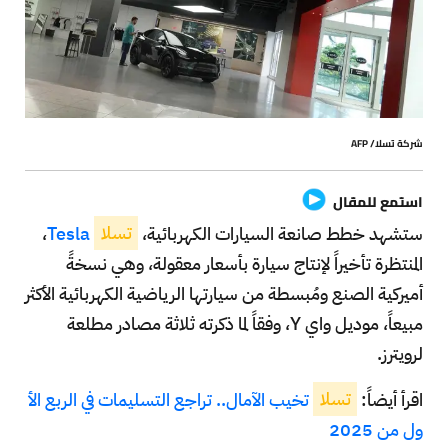
شركة تسلا/ AFP
استمع للمقال
ستشهد خطط صانعة السيارات الكهربائية،
تسلا
Tesla
،
المنتظرة تأخيراً لإنتاج سيارة بأسعار معقولة، وهي نسخةً
أميركية الصنع ومُبسطة من سيارتها الرياضية الكهربائية الأكثر
مبيعاً، موديل واي Y، وفقاً لما ذكرته ثلاثة مصادر مطلعة
لرويترز.
اقرأ أيضاً:
تسلا
تخيب الآمال.. تراجع التسليمات في الربع الأ
ول من 2025