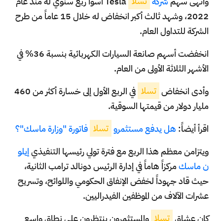
وأنهى سهم
شركة
تسلا
Tesla أسوأ ربع سنوي له منذ عام
2022، وشهد ثالث أكبر انخفاض له خلال 15 عاماً من طرح
الشركة للتداول العام.
انخفضت أسهم صانعة السيارات الكهربائية بنسبة 36% في
الأشهر الثلاثة الأولى من العام.
وأدى انخفاض
تسلا
في الربع الأول إلى خسارة أكثر من 460
مليار دولار من قيمتها السوقية.
اقرأ أيضاً:
هل يدفع مستثمرو
تسلا
فاتورة "وزارة ماسك"؟
ويتزامن معظم هذا الربع مع فترة تولي رئيسها التنفيذي
إيلو
ن ماسك
مركزاً هاماً في إدارة الرئيس دونالد ترامب الثانية،
حيث قاد جهوداً لخفض الإنفاق الحكومي واللوائح، وتسريح
عشرات الآلاف من الموظفين الفيدراليين.
كان عشاق
تسلا
والمستثمرون ينتظرون على نطاق واسع