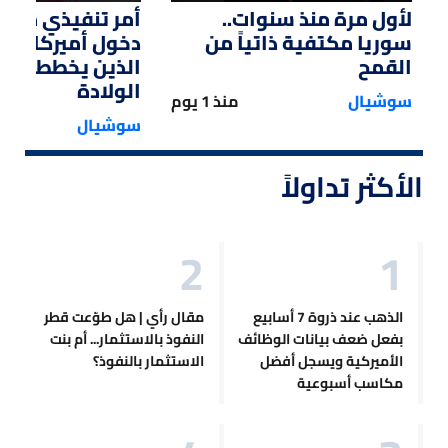
لأول مرة منذ سنوات..
أمر تنفيذي من ت
سوريا مكتفية ذاتياً من
دخول أميركا لل
القمح
الذين يخططون ل
الولادة
سوشيال
منذ 1 يوم
سوشيال
الأكثر تداولاً
الذهب عند ذروة 7 أسابيع
مقال رأي | هل طوّعت قطر
بفعل ضعف بيانات الوظائف
النفوذ بالاستثمار... أم بنت
الأميركية ويسجل أفضل
الاستثمار بالنفوذ؟
مكاسب أسبوعية