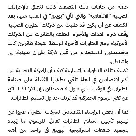
حلقة من حلقات ذلك التصعيد كانت تتعلق بالإجراءات
الصينية "الانتقامية" والتي تأتي "بوينغ" في القلب منها، بعد
الكشف عن أن بكين قد طلبت من شركات الطيران الصينية
وقف شراء المعدات والأجزاء المتعلقة بالطائرات من الشركات
الأميركية، ومع التطورات الأخيرة المرتبطة بعودة طائرتين كانتا
مخصصتين للاستخدام من قبل شركة طيران صينية، إلى
واشنطن.
تكشف تلك التطورات المتسارعة كيف أن المعركة التجارية بين
أكبر اقتصادين في العالم تلقي بظلالها الثقيلة على صناعة
الطيران، في الوقت الذي يقول فيه محللون إن الارتباك الناتج
عن تغيّر الرسوم الجمركية قد يُربك جداول تسليم الطائرات.
كما أن بعض الرؤساء التنفيذيين لشركات الطيران عبروا عن
نيتهم تأجيل استلام الطائرات تفاديًا للرسوم، ما يُهدد
بتجميد صفقات استراتيجية لبوينغ في واحد من أهم