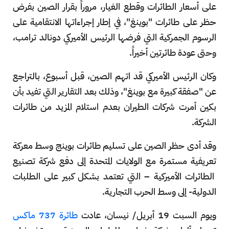
على أسعار الطائرات وقطع الغيار، مروراً بقرار الصين بفرض
حظر على طائرات "بوينغ"، في إطار إجراءاتها الانتقامية على
الرسوم الجمركية التي فرضها الرئيس الأميركي دونالد ترامب،
وحتى عودة طائرتين أخيراً.
وكان الرئيس الأميركي قد اتهم الصين، قبل أسبوع، بالتراجع
عن "صفقة كبيرة مع بوينغ"، وذلك بعد التقارير التي تفيد بأن
بكين أمرت شركات الطيران بعدم استلام المزيد من طائرات
الشركة.
وقد أدى حظر الصين على تسليم طائرات بوينج وسط معركة
تعريفية مستمرة مع الولايات المتحدة إلى دفع شركة تصنيع
الطائرات الأميركية – التي تعتمد بشكل كبير على الطلبات
الدولية- إلى وسط الحرب التجارية.
ويوم السبت 19 أبريل/ نيسان، عادت
طائرة 737 ماكس