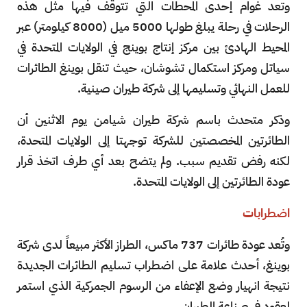
وتعد غوام إحدى المحطات التي تتوقف فيها مثل هذه
الرحلات في رحلة يبلغ طولها 5000 ميل (8000 كيلومتر) عبر
المحيط الهادئ بين مركز إنتاج بوينج في الولايات المتحدة في
سياتل ومركز استكمال تشوشان، حيث تنقل بوينغ الطائرات
للعمل النهائي وتسليمها إلى شركة طيران صينية.
وذكر متحدث باسم شركة طيران شيامن يوم الاثنين أن
الطائرتين المخصصتين للشركة توجهتا إلى الولايات المتحدة،
لكنه رفض تقديم سبب. ولم يتضح بعد أي طرف اتخذ قرار
عودة الطائرتين إلى الولايات المتحدة.
اضطرابات
وتُعد عودة طائرات 737 ماكس، الطراز الأكثر مبيعاً لدى شركة
بوينغ، أحدث علامة على اضطراب تسليم الطائرات الجديدة
نتيجة انهيار وضع الإعفاء من الرسوم الجمركية الذي استمر
لعقود في صناعة الطيران.