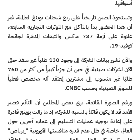
أسواقها.
وتستحوذ الصين تاريخياً على ربع شحنات بوينغ العالمية، غير
أن هذا الحضور بدأ بالتآكل مع التوترات التجارية السابقة،
علاوة على أزمة 737 ماكس والتبعات المدمّرة لجائحة
كوفيد-19.
والآن تشير بيانات الشركة إلى وجود 130 طلباً غير منفذ حتى
الآن لشركات صينية، في حين أن جزءاً كبيراً من أكثر من 760
طلبًا غير منسوب إلى مشترين يُعتقد أنه مخصص فعلياً
للسوق الصينية، بحسب CNBC.
ورغم الصورة القاتمة، يرى بعض المحللين أن التأثير قصير
الأمد قد لا يكون قاتلاً بالنسبة للشركة، إذ ما زالت بوينغ قادرة
على إعادة توجيه عمليات التسليم إلى عملاء آخرين حول
العالم، خاصة في ظل عدم قدرة منافستها الأوروبية "إيرباص"
على تلبية كل الطلب العالمي بسبب محدودية الطاقة