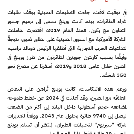
في توقيت لافت، جاءت التعليمات الصينية بوقف طلبات
شراء الطائرات، بينما كانت بوينغ تسعى إلى ترميم جسور
التعاون مع بكين. فمنذ العام 2019، اقتصرت تعاملات
الشركة الأميركية مع السوق الصينية على نطاق ضيق، نتيجةً
لتداعيات الحرب التجارية التي أطلقها الرئيس دونالد ترامب،
وأيضًا بسبب كارثتين جويتين لطائرتين من طراز بوينغ في
الصين خلال عامي 2018 و2019، أسفرتا عن مصرع نحو
350 شخصًا.
ورغم هذه الانتكاسات، كانت بوينغ تُراهن على انتعاش
العلاقة مع الصين، وقد أعلنت في 2024 عن خطط طموحة
لمضاعفة حجم أسطولها داخل البلاد إلى أكثر من الضعف
ليصل إلى 9740 طائرة بحلول عام 2043. ووفقاً لتقديرات
شركة "سيريوم" لتحليلات الطيران، يُنتظر أن تسلم بوينغ
للصين 29 طائرة فقط خلال العام الحالي.