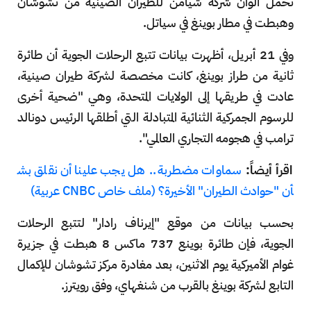
تحمل ألوان شركة شيامن للطيران الصينية من تشوشان
وهبطت في مطار بوينغ في سياتل.
وفي 21 أبريل، أظهرت بيانات تتبع الرحلات الجوية أن طائرة
ثانية من طراز بوينغ، كانت مخصصة لشركة طيران صينية،
عادت في طريقها إلى الولايات المتحدة، وهي "ضحية أخرى
للرسوم الجمركية الثنائية المتبادلة التي أطلقها الرئيس دونالد
ترامب في هجومه التجاري العالمي".
اقرأ أيضاً:
سماوات مضطربة.. هل يجب علينا أن نقلق بش
أن "حوادث الطيران" الأخيرة؟ (ملف خاص CNBC عربية)
بحسب بيانات من موقع "إيرناف رادار" لتتبع الرحلات
الجوية، فإن طائرة بوينع 737 ماكس 8 هبطت في جزيرة
غوام الأميركية يوم الاثنين، بعد مغادرة مركز تشوشان للإكمال
التابع لشركة بوينغ بالقرب من شنغهاي، وفق رويترز.