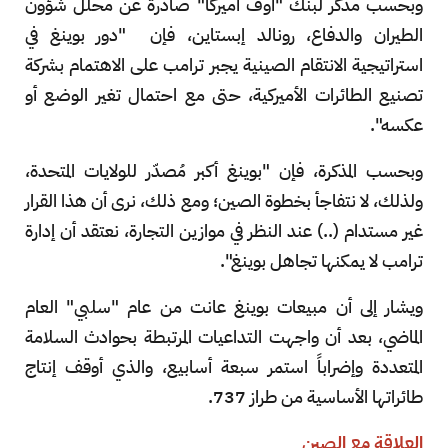
وبحسب مذكر لبنك "أوف أميركا" صادرة عن محلل شؤون
الطيران والدفاع، رونالد إبستاين، فإن "دور بوينغ في
استراتيجية الانتقام الصينية يجبر ترامب على الاهتمام بشركة
تصنيع الطائرات الأميركية، حتى مع احتمال تغير الوضع أو
عكسه".
وبحسب المذكرة، فإن "بوينغ أكبر مُصدّر للولايات المتحدة،
ولذلك، لا نتفاجأ بخطوة الصين؛ ومع ذلك، نرى أن هذا القرار
غير مستدام (..) عند النظر في موازين التجارة، نعتقد أن إدارة
ترامب لا يمكنها تجاهل بوينغ".
ويشار إلى أن مبيعات بوينغ عانت من عام "سلبي" العام
الماضي، بعد أن واجهت التداعيات المرتبطة بحوادث السلامة
المتعددة وإضراباً استمر سبعة أسابيع، والذي أوقف إنتاج
طائراتها الأساسية من طراز 737.
العلاقة مع الصين