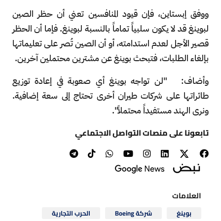
ووفق إبستاين، فإن قيود المنافسين تعني أن حظر الصين
لبوينغ قد لا يكون سلبياً تماماً بالنسبة لبوينغ. فإما أن الحظر
قصير الأجل لعدم استدامته، أو أن الصين تُصر على تعليماتها
بإلغاء الطلبات، فتبحث بوينغ عن مشترين محتملين آخرين.
وأضاف: "لن تواجه بوينغ أي صعوبة في إعادة توزيع
طائراتها على شركات طيران أخرى تحتاج إلى سعة إضافية.
ونرى الهند مستفيداً محتملاً".
تابعونا على منصات التواصل الاجتماعي
العلامات
بوينغ
شركة Boeing
الحرب التجارية