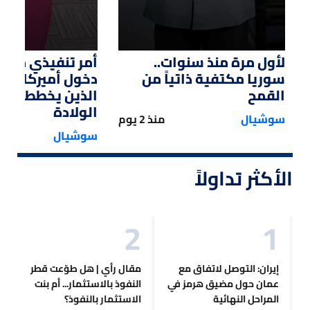
لأول مرة منذ سنوات..
أمر تنفيذي من ت
سوريا مكتفية ذاتياً من
دخول أميركا لل
القمح
الذين يخططون ل
الولادة
سوشيال
منذ 2 يوم
سوشيال
الأكثر تداولاً
إيران: التوصل لاتفاق مع
مقال رأي | هل طوّعت قطر
عمان حول مضيق هرمز في
النفوذ بالاستثمار... أم بنت
المراحل النهائية
الاستثمار بالنفوذ؟