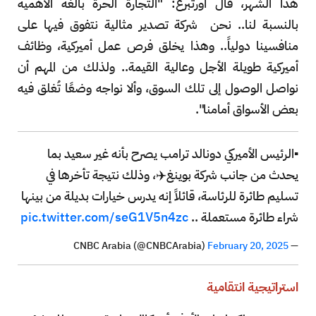
هذا الشهر، قال أورتبرغ: "التجارة الحرة بالغة الأهمية
بالنسبة لنا.. نحن شركة تصدير مثالية نتفوق فيها على
منافسينا دولياً.. وهذا يخلق فرص عمل أميركية، وظائف
أميركية طويلة الأجل وعالية القيمة.. ولذلك من المهم أن
نواصل الوصول إلى تلك السوق، وألا نواجه وضعًا تُغلق فيه
بعض الأسواق أمامنا".
▪️الرئيس الأميركي دونالد ترامب يصرح بأنه غير سعيد بما
يحدث من جانب شركة بوينغ✈️، وذلك نتيجة تأخرها في
تسليم طائرة للرئاسة، قائلاً إنه يدرس خيارات بديلة من بينها
شراء طائرة مستعملة ..
pic.twitter.com/seG1V5n4zc
February 20, 2025
— CNBC Arabia (@CNBCArabia)
استراتيجية انتقامية