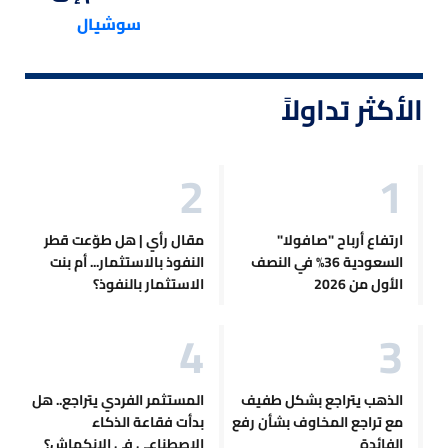
سوشيال
الأكثر تداولاً
ارتفاع أرباح "صافولا"
مقال رأي | هل طوّعت قطر
السعودية 36% في النصف
النفوذ بالاستثمار... أم بنت
الأول من 2026
الاستثمار بالنفوذ؟
الذهب يتراجع بشكل طفيف
المستثمر الفردي يتراجع.. هل
مع تراجع المخاوف بشأن رفع
بدأت فقاعة الذكاء
الفائدة
الاصطناعي في الانكماش؟