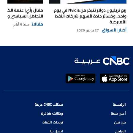
ربع تريليون دولار تتبخر من Nvidia في يوم
مقال رأي| عتمة الكهرباء
واحد.. وخسائر حادة لأسهم شركات النفط
التجاهل السياسي والتداع
الأميركية
مقالات
منذ 6 أيام
أخبار الأسواق
27 يوليو 2026
الرئيسية
مكاتب CNBC عربية
أعلن معنا
وظائف شاغرة
من نحن
ترددات القناة
البرامج
اتصل بنا