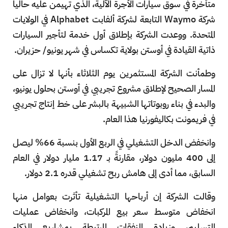
متأخرة في سوق سيارات الأجرة الآلية، الذي تهيمن عليه حالياً
شركة Waymo التابعة لشركة ألفابت Alphabet في الولايات
المتحدة. ووعدت الشركة بإطلاق أول خدمة لتأجير السيارات
ذاتية القيادة في أوستن بولاية تكساس في شهر يونيو/ حزيران.
وطمأنت الشركة المستثمرين يوم الثلاثاء بأنها لا تزال على
المسار الصحيح لإطلاق مشروع تجريبي في أوستن بحلول يونيو،
والبدء في بناء روبوتاتها الشبيهة بالبشر على خط إنتاج تجريبي
في فريمونت بكاليفورنيا هذا العام.
وانخفض الدخل التشغيلي في الربع الأول بنسبة 66% ليصل
إلى 400 مليون دولار، مقارنةً بـ 1.17 مليار دولار في العام
السابق، مما أدى إلى هامش ربح تشغيلي قدره 2.1 دولار.
وقالت الشركة إن أرباحها التشغيلية تأثرت بعوامل منها
انخفاض متوسط ​​سعر بيع المركبات، وانخفاض عمليات
التسليم، وزيادة النفقات المرتبطة بمشاريع الذكاء