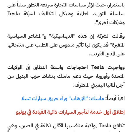
باستمرار، حيث تؤثر سياسات التجارة سريعة التطور سلباً على
سلسلة التوريد العالمية وهيكل التكاليف لشركة Tesla
وشركات أخرى".
وقالت الشركة إن هذه "الديناميكية" و"المشاعر السياسية
المتغيرة" قد يكون لها تأثير ملموس على الطلب على منتجاتها
على المدى القريب.
وواجهت Tesla احتجاجات واسعة النطاق في الولايات
المتحدة وأوروبا، حيث دعم ماسك بنشاط حزب البديل من
أجل ألمانيا اليميني المتطرف.
اقرأ أيضاً:
ماسك: "الإرهاب" وراء حريق سيارات تسلا
إطلاق أول خدمة لتأجير السيارات ذاتية القيادة في يونيو
تكافح Tesla لمواكبة منافسيها الأقل تكلفة في الصين، وهي