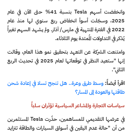
وانخفضت أسهم Tesla بنسبة 41% حتى الآن في عام
2025، وسجّلت أسوأ انخفاض ربع سنوي لها منذ عام
2022 في الفترة المنتهية في مارس/ آذار. ولم يشهد السهم تغيراً
يُذكر في التداولات المُمتدة يوم الثلاثاء.
وامتنعت الشركة عن التعهد بتحقيق نمو هذا العام، وقالت
إنها "ستعيد النظر في توقعاتها لعام 2025 في تحديث الربع
الثاني".
اقرأ أيضاً:
وسط طرق وعرة.. هل تنجح تسلا في إعادة شحن
طاقتها والعودة إلى المسار؟
سياسات التجارة والمشاعر السياسية تؤثران سلباً
في عرضها التقديمي للمساهمين، حذّرت Tesla المستثمرين
من أن "حالة عدم اليقين في أسواق السيارات والطاقة تتزايد