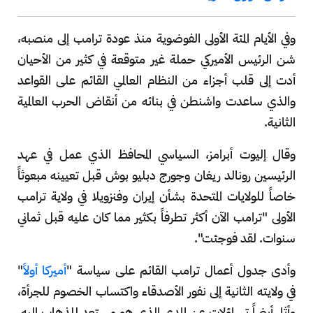
وفي الأيام المئة الأولى الفوضوية منذ عودة ترامب إلى منصبه،
شن الرئيس الأميركي حملة غير متوقعة في كثير من الأحيان
أدت إلى قلب أجزاء من النظام العالمي القائم على القواعد
والذي ساعدت واشنطن في بنائه من أنقاض الحرب العالمية
الثانية.
وقال إليوت أبرامز، السياسي المحافظ الذي عمل في عهد
الرئيسين رونالد ريغان وجورج دبليو بوش قبل تعيينه مبعوثاً
خاصاً للولايات المتحدة بشأن إيران وفنزويلا في ولاية ترامب
الأولى "ترامب الآن أكثر تطرفاً بكثير مما كان عليه قبل ثماني
سنوات. لقد فوجئت".
وأدى جدول أعمال ترامب القائم على سياسة "
أميركا أولاً
"
في ولايته الثانية إلى نفور الأصدقاء واكتساب الخصوم للجرأة،
وأثار أيضاً تساؤلات عن المدى الذي هو مستعد للذهاب إليه.