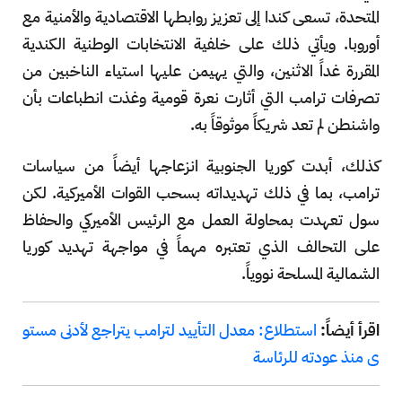
المتحدة، تسعى كندا إلى تعزيز روابطها الاقتصادية والأمنية مع
أوروبا. ويأتي ذلك على خلفية الانتخابات الوطنية الكندية
المقررة غداً الاثنين، والتي يهيمن عليها استياء الناخبين من
تصرفات ترامب التي أثارت نعرة قومية وغذت انطباعات بأن
واشنطن لم تعد شريكاً موثوقاً به.
كذلك، أبدت كوريا الجنوبية انزعاجها أيضاً من سياسات
ترامب، بما في ذلك تهديداته بسحب القوات الأميركية. لكن
سول تعهدت بمحاولة العمل مع الرئيس الأميركي والحفاظ
على التحالف الذي تعتبره مهماً في مواجهة تهديد كوريا
الشمالية المسلحة نووياً.
اقرأ أيضاً:
استطلاع: معدل التأييد لترامب يتراجع لأدنى مستو
ى منذ عودته للرئاسة