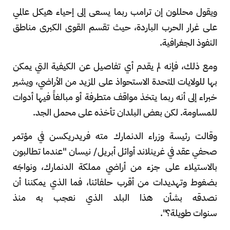
ويقول محللون إن ترامب ربما يسعى إلى إحياء هيكل عالمي
على غرار الحرب الباردة، حيث تقسم القوى الكبرى مناطق
النفوذ الجغرافية.
ومع ذلك، فإنه لم يقدم أي تفاصيل عن الكيفية التي يمكن
بها للولايات المتحدة الاستحواذ على المزيد من الأراضي، ويشير
خبراء إلى أنه ربما يتخذ مواقف متطرفة أو مبالغاً فيها أدوات
للمساومة. لكن بعض البلدان تأخذه على محمل الجد.
وقالت رئيسة وزراء الدنمارك مته فريدريكسن في مؤتمر
صحفي عقد في غرينلاند أوائل أبريل/ نيسان "عندما تطالبون
بالاستيلاء على جزء من أراضي مملكة الدنمارك، ونواجَه
بضغوط وتهديدات من أقرب حلفائنا، فما الذي يمكننا أن
نصدقه بشأن هذا البلد الذي نعجب به منذ
سنوات طويلة؟".