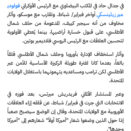
في جدال حاد في المكتب البيضاوي مع الرئيس الأوكراني
فولودي
مير زيلينسكي
أواخر فبراير/ شباط. وتقارب مع موسكو، وأثار
مخاوف من أنه سيجبر كييف، المدعومة من حلف شمال
الأطلسي، على قبول خسارة أراضيها، بينما يُعطي الأولوية
لتحسين العلاقات مع الرئيس الروسي فلاديمير بوتين.
وأثار استخفاف الإدارة بأوروبا وحلف شمال الأطلسي قلقاً
بالغاً، بعدما كانا لفترة طويلة الركيزة الأساسية للأمن عبر
الأطلسي لكن ترامب ومساعديه يتهمونهما باستغلال الولايات
المتحدة.
وعبر المستشار الألماني فريدريش ميرتس، بعد فوزه في
الانتخابات التي جرت في فبراير/ شباط، عن قلقه إزاء العلاقات
الأوروبية مع الولايات المتحدة، وقال إن الوضع سيصبح صعباً
إذا حول الذين وضعوا شعار "أميركا أولاً" شعارهم إلى "أميركا
وحدها".