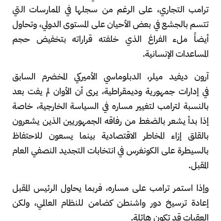
ترامب التجاري، على الرغم من سجلها في الممارسات التي
تتسم بالجشع في بعض الأحيان على المستوى الدولي، وتحاول
أيضاً ملء الفراغ الذي خلفته قراراته بتخفيض حجم
المساعدات الإنسانية.
آرون ديفيد ميلر، الدبلوماسي الأميركي المخضرم السابق
في إدارات جمهورية وديمقراطية، يرى أن الأوان لم يفت بعد
بالنسبة لترامب لتغيير مساره في السياسة الخارجية، خاصة
إذا بدأ يشعر بالضغط من رفاقه الجمهوريين الذين يشعرون
بالقلق إزاء المخاطر الاقتصادية بينما يسعون للاحتفاظ
بالسيطرة على الكونغرس في انتخابات التجديد النصفي العام
المقبل.
وإذا استمر ترامب على مساره، فربما يحاول الرئيس المقبل
إعادة ترسيخ دور واشنطن كضامن للنظام العالمي، ولكن
العقبات قد تكون هائلة.