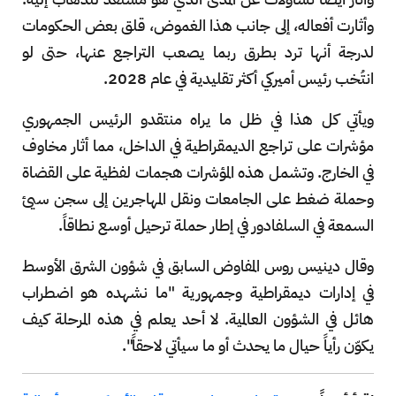
وأثارت أفعاله، إلى جانب هذا الغموض، قلق بعض الحكومات
لدرجة أنها ترد بطرق ربما يصعب التراجع عنها، حتى لو
انتُخب رئيس أميركي أكثر تقليدية في عام 2028.
ويأتي كل هذا في ظل ما يراه منتقدو الرئيس الجمهوري
مؤشرات على تراجع الديمقراطية في الداخل، مما أثار مخاوف
في الخارج. وتشمل هذه المؤشرات هجمات لفظية على القضاة
وحملة ضغط على الجامعات ونقل المهاجرين إلى سجن سيئ
السمعة في السلفادور في إطار حملة ترحيل أوسع نطاقاً.
وقال دينيس روس المفاوض السابق في شؤون الشرق الأوسط
في إدارات ديمقراطية وجمهورية "ما نشهده هو اضطراب
هائل في الشؤون العالمية. لا أحد يعلم في هذه المرحلة كيف
يكوّن رأياً حيال ما يحدث أو ما سيأتي لاحقاً".