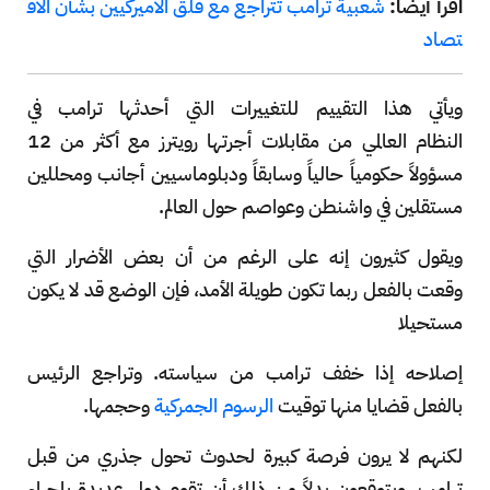
اقرأ أيضاً:
شعبية ترامب تتراجع مع قلق الأميركيين بشأن الاق
تصاد
ويأتي هذا التقييم للتغييرات التي أحدثها ترامب في
النظام العالمي من مقابلات أجرتها رويترز مع أكثر من 12
مسؤولاً حكومياً حالياً وسابقاً ودبلوماسيين أجانب ومحللين
مستقلين في واشنطن وعواصم حول العالم.
ويقول كثيرون إنه على الرغم من أن بعض الأضرار التي
وقعت بالفعل ربما تكون طويلة الأمد، فإن الوضع قد لا يكون
مستحيلا
إصلاحه إذا خفف ترامب من سياسته. وتراجع الرئيس
بالفعل قضايا منها توقيت
الرسوم الجمركية
وحجمها.
لكنهم لا يرون فرصة كبيرة لحدوث تحول جذري من قبل
ترامب، ويتوقعون بدلاً من ذلك أن تقوم دول عديدة بإجراء