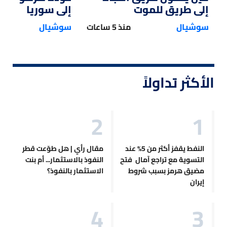
إلى طريق للموت
إلى سوريا
سوشيال
منذ 5 ساعات
سوشيال
الأكثر تداولاً
النفط يقفز أكثر من 5% عند
مقال رأي | هل طوّعت قطر
التسوية مع تراجع آمال فتح
النفوذ بالاستثمار... أم بنت
مضيق هرمز بسبب شروط
الاستثمار بالنفوذ؟
إيران