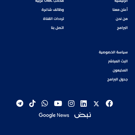
الرئيسية
مكاتب CNBC عربية
أعلن معنا
وظائف شاغرة
من نحن
ترددات القناة
البرامج
اتصل بنا
سياسة الخصوصية
البث المباشر
المذيعون
جدول البرامج