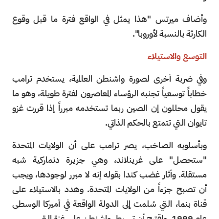
وأضاف ميرتس "هذا يمثل في الواقع فترة ما قبل وقوع
الكارثة بالنسبة لأوروبا".
التوسع والاستيلاء
وفي ضربة أخرى لصورة واشنطن العالمية، يستخدم ترامب
خطاباً توسعياً تجنبه الرؤساء المعاصرون لفترة طويلة، وهو ما
يقول محللون إن الصين ربما تستخدمه مبرراً إذا قررت غزو
تايوان التي تتمتع بالحكم الذاتي.
وبأسلوبه الصاخب، يصر ترامب على أن الولايات المتحدة
"ستحصل" على غرينلاند، وهي جزيرة دنماركية شبه
مستقلة. وأثار غضب كندا بقوله إنه لا مبرر لوجودها، ويجب
أن تصبح جزءاً من الولايات المتحدة. وهدد بالاستيلاء على
قناة بنما، التي سُلمت إلى الدولة الواقعة في أميركا الوسطى
عام 1999. واقترح أن تسيطر واشنطن على غزة التي