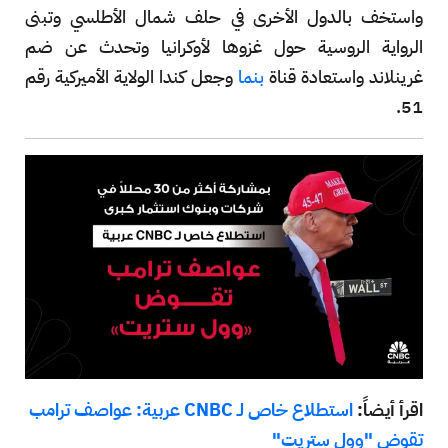
واستخف بالدول الأخرى في حلف شمال الأطلسي وتبنى
الرواية الروسية حول غزوها لأوكرانيا وتحدث عن ضم
غرينلاند واستعادة قناة
بنما
وجعل كندا الولاية الأميركية رقم
51.
اقرأ أيضاً:
استطلاع خاص لـ CNBC عربية: عواصف ترامب
تقوض "وول ستريت"