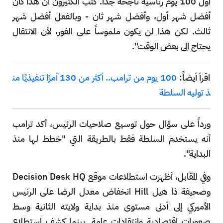
أول 100 يوم رئاسية ناجحة جداً. كتب الكثيرون أن هذا كان
أفضل شهر أول، وأفضل شهر ثان - وبالفعل أفضل شهر
ثالث. لكن هذا لن يكون ملموساً على الفور، لأن الانتقال
يحتاج إلى بعض الوقت".
اقرأ أيضاً:
100 يوم من ترامب.. أكثر من 130 أمرًا تنفيذيًا من
ذ توليه السلطة
ورداً على سؤال حول توسيع صلاحيات الرئيس، أكد ترامب
أنه يستخدم السلطة فقط بالطريقة التي "خطط لها منذ
البداية".
وفي المقابل، أظهرت استطلاعات موقع Decision Desk HQ
وصحيفة ذا هيل Hill انخفاض معدل الرضا على الرئيس
الأميركي إلى أدنى مستوى منذ بداية ولايته الثانية وسط
صعوبات اقتصادية وانتقادات عامة. بينما كشف استطلاع