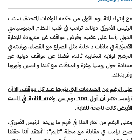
مع إنتهاء المئة يوم الأولى من حكمه للولايات المتحدة
،
تسبّب
الرئيس الأميركي دونالد ترامب في قلب النظام الجيوسياسي
الدولي رأسا على عقب، وفرض مواقف غير معهودة للإدارة
الأميركية في ملفات داخلية مثل الصراع مع القضاء، ورغبته في
الترشح لولاية انتخابية ثالثة، فضلاً عن مواقف دولية غير
معتادة حول روسيا وغزة والعلاقات مع كندا والصين وأوروبا
وغرينلاند.
على الرغم من الصدمات التي يثيرها عند كل موقف، إلا أن
ترامب يعتبر أن أول 100 يوم من ولايته الثانية في البيت
الأبيض كانت ناجحة للغاية.
وعلى الرغم من تعثر العالم في فهم ما يريده الرئيس الأميركي،
صرح ترامب في مقابلة مع مجلة "تايم": "أعتقد أننا حققنا