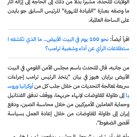
الولايات المتحدة، مشيراً بدلاً من ذلك إلى الحاجة إلى إزالة آثار
ما وصفه بعبارة "القيادة المتهورة" للرئيس السابق جو بايدن
على الساحة العالمية.
اقرأ أيضاً:
نحو 100 يوم في البيت الأبيض.. ما الذي تكشفه ا
ستطلاعات الرأي عن أداء وشعبية ترامب؟
من جانبه، قال المتحدث باسم مجلس الأمن القومي في البيت
الأبيض برايان هيوز في بيان "يتخذ الرئيس ترامب إجراءات
سريعة لمعالجة التحديات من خلال جلب كل من
أوكرانيا وروس
يا
إلى طاولة المفاوضات لإنهاء حربهما، ووقف تدفق الفنتانيل
وحماية العاملين الأميركيين من خلال محاسبة الصين، ودفع
إيران إلى طاولة المفاوضات من خلال إعادة العمل بسياسة
أقصى الضغوط".
وأضاف أن ترامب "يجعل الحوثيين يدفعون ثمن إرهابهم...