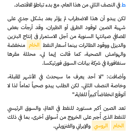
ط
في النصف الثاني من هذا العام، مع بدء تباطؤ الاقتصاد.
لكن يبدو أن هذا الاضطراب لم يؤثر بعد بشكل جدي على
شهية الصين لوقود الطرق أو الطيران، وقد أرجأت بعض
المصافي صيانتها السنوية من أجل الاستمرار في إنتاج البنزين
والديزل ووقود الطائرات بينما أسعار النفط
الخام
منخفضة
والهوامش الصحية، كما قالت إيما لي، محللة مقرها
سنغافورة في شركة بيانات السوق فورتيكسا.
وأضافت: "لا أحد يعرف ما سيحدث في الأشهر المقبلة،
وخاصة النصف الثاني. لكن الطلب يبدو صحياً تماماً لذا لا
أتوقع انخفاضاً كبيراً للغاية."
تعد الصين أكبر مستورد للنفط في العالم، والسوق الرئيسي
للنفط الذي أُجبر على الخروج من أسواق أخرى، بما في ذلك
الخام
الروسي
والإيراني والفنزويلي.