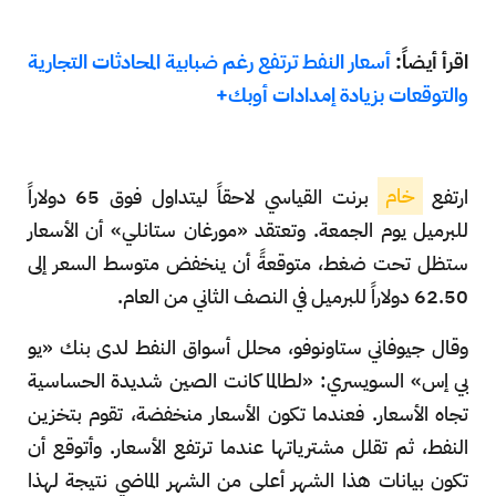
اقرأ أيضاً:
أسعار النفط ترتفع رغم ضبابية المحادثات التجارية
والتوقعات بزيادة إمدادات أوبك+
ارتفع
خام
برنت القياسي لاحقاً ليتداول فوق 65 دولاراً
للبرميل يوم الجمعة. وتعتقد «مورغان ستانلي» أن الأسعار
ستظل تحت ضغط، متوقعةً أن ينخفض متوسط السعر إلى
62.50 دولاراً للبرميل في النصف الثاني من العام.
وقال جيوفاني ستاونوفو، محلل أسواق النفط لدى بنك «يو
بي إس» السويسري: «لطالما كانت الصين شديدة الحساسية
تجاه الأسعار. فعندما تكون الأسعار منخفضة، تقوم بتخزين
النفط، ثم تقلل مشترياتها عندما ترتفع الأسعار. وأتوقع أن
تكون بيانات هذا الشهر أعلى من الشهر الماضي نتيجة لهذا