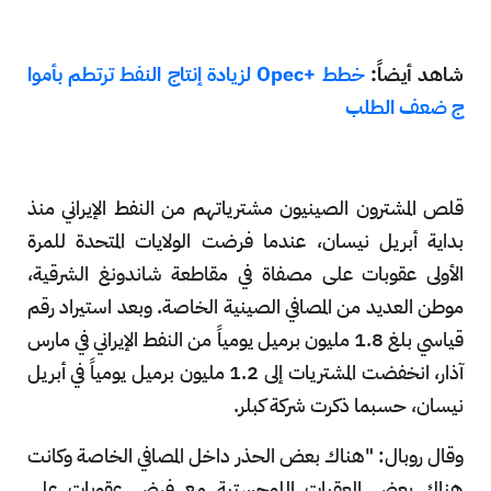
شاهد أيضاً:
خطط +Opec لزيادة إنتاج النفط ترتطم بأموا
ج ضعف الطلب
قلص المشترون الصينيون مشترياتهم من النفط الإيراني منذ
بداية أبريل نيسان، عندما فرضت الولايات المتحدة للمرة
الأولى عقوبات على مصفاة في مقاطعة شاندونغ الشرقية،
موطن العديد من المصافي الصينية الخاصة. وبعد استيراد رقم
قياسي بلغ 1.8 مليون برميل يومياً من النفط الإيراني في مارس
آذار، انخفضت المشتريات إلى 1.2 مليون برميل يومياً في أبريل
نيسان، حسبما ذكرت شركة كبلر.
وقال روبال: "هناك بعض الحذر داخل المصافي الخاصة وكانت
هناك بعض العقبات اللوجستية مع فرض عقوبات على