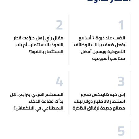
الذهب عند ذروة 7 أسابيع
مقال رأي | هل طوّعت قطر
بفعل ضعف بيانات الوظائف
النفوذ بالاستثمار... أم بنت
الأميركية ويسجل أفضل
الاستثمار بالنفوذ؟
مكاسب أسبوعية
إس كيه هاينكس تعتزم
المستثمر الفردي يتراجع.. هل
استثمار 38 مليار دولار لبناء
بدأت فقاعة الذكاء
مصانع جديدة لرقائق الذاكرة
الاصطناعي في الانكماش؟