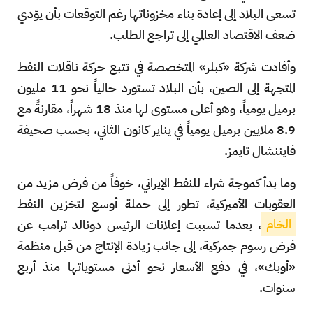
تسعى البلاد إلى إعادة بناء مخزوناتها رغم التوقعات بأن يؤدي
ضعف الاقتصاد العالمي إلى تراجع الطلب.
وأفادت شركة «كبلر» المتخصصة في تتبع حركة ناقلات النفط
المتجهة إلى الصين، بأن البلاد تستورد حالياً نحو 11 مليون
برميل يومياً، وهو أعلى مستوى لها منذ 18 شهراً، مقارنةً مع
8.9 ملايين برميل يومياً في يناير كانون الثاني، بحسب صحيفة
فايننشال تايمز.
وما بدأ كموجة شراء للنفط الإيراني، خوفاً من فرض مزيد من
العقوبات الأميركية، تطور إلى حملة أوسع لتخزين النفط
الخام
، بعدما تسببت إعلانات الرئيس دونالد ترامب عن
فرض رسوم جمركية، إلى جانب زيادة الإنتاج من قبل منظمة
«أوبك»، في دفع الأسعار نحو أدنى مستوياتها منذ أربع
سنوات.