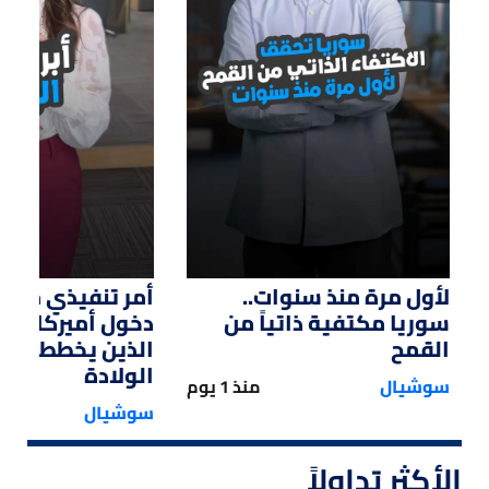
01:14
01:33
لأول مرة منذ سنوات..
أمر تنفيذي من ت
سوريا مكتفية ذاتياً من
دخول أميركا لل
القمح
الذين يخططون ل
الولادة
سوشيال
منذ 1 يوم
سوشيال
الأكثر تداولاً