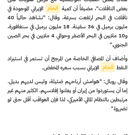
بعض الناقلات"، مضيفاً أن كمية
الخام
الإيراني الموجودة في
ناقلات في البحر ارتفعت بسرعة. وقال: "نشاهد حالياً 40
مليون برميل في 36 سفينة. 18 مليون برميل في سنغافورة،
و10 ملايين في البحر الأصفر وحوالي 4 ملايين في بحر الصين
الجنوبي."
وأضاف أن المصافي الخاصة من المرجح أن تستمر في استيراد
النفط
الخام
الإيراني بسبب سعره المخفض.
وقال روبال: "هوامش أرباحهم ضئيلة، وليس لديهم بديل.
إما أن يستوردوا من إيران أو يعلنوا إفلاسهم. الكثير منهم غير
مرتبطين بالنظام المالي الأميركي، لذا فإن العواقب أقل حتى لو
تضرروا."