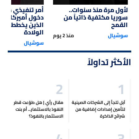
لأول مرة منذ سنوات..
أمر تنفيذي من ت
سوريا مكتفية ذاتياً من
دخول أميركا لل
القمح
الذين يخططون ل
الولادة
سوشيال
منذ 2 يوم
سوشيال
الأكثر تداولاً
آبل تلجأ إلى الشركات الصينية
مقال رأي | هل طوّعت قطر
لتأمين إمدادات إضافية من
النفوذ بالاستثمار... أم بنت
شرائح الذاكرة
الاستثمار بالنفوذ؟