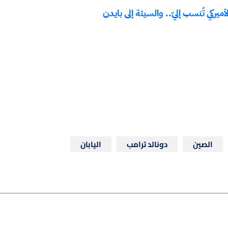
ميركي تُنسب إليّ.. والسيئة إلى بايدن
الصين
دونالد ترامب
اليابان