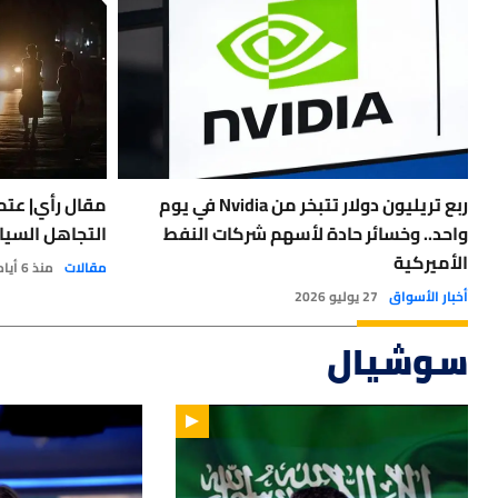
ربع تريليون دولار تتبخر من Nvidia في يوم
مقال رأي| عتمة
واحد.. وخسائر حادة لأسهم شركات النفط
التجاهل السيا
الأميركية
مقالات
منذ 6 أيام
أخبار الأسواق
27 يوليو 2026
سوشيال