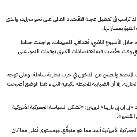
الد ترامب في تعطيل عجلة الاقتصاد العالمي على نحو متزايد، والذي
لتنبؤ بمساراتها.
 خلال الأسبوع الماضي، أهدافها للمبيعات، وراجعت خطط
في وقت خفّضت فيه الاقتصادات الكبرى توقعات النمو، على
لايات المتحدة والصين عن الدخول في حرب تجارية شاملة، وعلى توجه
تجارية. إلا أن الضبابية المحيطة بكيفية انتهاء هذا الوضع أصبحت
 «بي إن بي باريبا» لرويترز: «تشكل السياسة الجمركية الأميركية
 القصير».
مركية الأميركية أبعد مما هو متوقَّع، وبمستوى أعلى مما كان