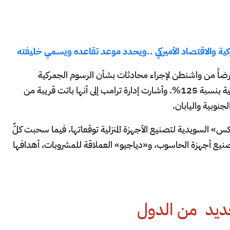
ية والاقتصاد الأميركي ..ويحدد موعد تقاعده ويسمي خليفته
 عرضاً من واشنطن لإجراء محادثات بشأن الرسوم الجمركية
الأميركية البالغة 145%، والرسوم المضادة الصينية بنسبة 125%. وأشارت إدارة ترامب إلى أنها باتت قريبة من
جنوبية واليابان.
السويدية لتصنيع الأجهزة المنزلية توقعاتها، فيما سحبت كلٌّ
يع أجهزة الحاسوب، و«دياجيو» العملاقة للمشروبات، أهدافها
ديد من الدول