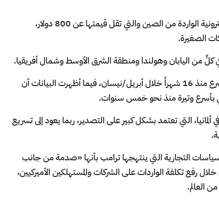
كما شكّل إلغاء الإعفاء الجمركي على الطرود الإلكترونية الواردة من الصين والتي تقل قيمتها عن 800 دولار،
ات الصغيرة.
لٍّ من اليابان وهولندا ومنطقة الشرق الأوسط وشمال أفريقيا.
وشهد نشاط التصنيع في الصين انكماشاً هو الأسرع منذ 16 شهراً خلال أبريل/نيسان، فيما أظهرت البيانات أن
ضي بأسرع وتيرة منذ نحو خمس سنوات.
ألمانيا، التي تعتمد بشكل كبير على التصدير، ربما يعود إلى تسريع
ة.
ياسات التجارية التي ينتهجها ترامب بأنها «صدمة من جانب
خلال رفع تكلفة الواردات على الشركات والمستهلكين الأميركيين،
ن العالم.