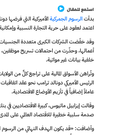
استمع للمقال
بدأت
الرسوم الجمركية
الأميركية التي فرضها دون
اعتمد لعقود على حرية التجارة النسبية وإمكانية ا
وقد خفّضت الشركات الكبرى متعددة الجنسيات،
أعمالها، وحذّرت من احتمالات تسريح موظفين، 
خلفية بيانات غير مواتية.
وتُراهن الأسواق المالية على تراجع كلٍّ من الو
الرئيس الأميركي دونالد ترامب نحو عقد اتفاقيات 
عاملاً إضافياً في تأزيم الأوضاع الاقتصادية.
وقالت إيزابيل ماتيوس، كبيرة الاقتصاديين في بنك
صدمة سلبية خطيرة للاقتصاد العالمي على المدى
وأضافت: «قد يكون الهدف النهائي من الرسوم الج