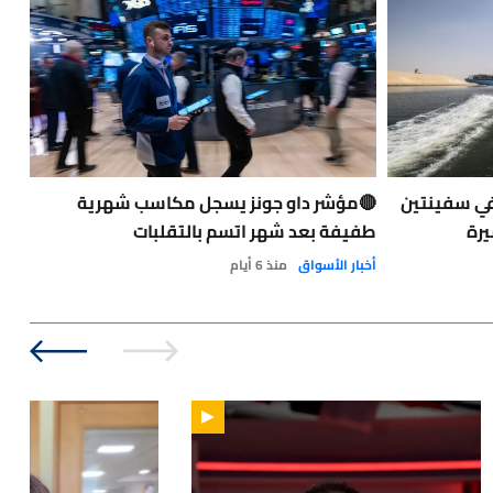
في سفينتين
🔴مؤشر داو جونز يسجل مكاسب شهرية
حاد
يرة
طفيفة بعد شهر اتسم بالتقلبات
الت
الو
أخبار الأسواق
منذ 6 أيام
نفط