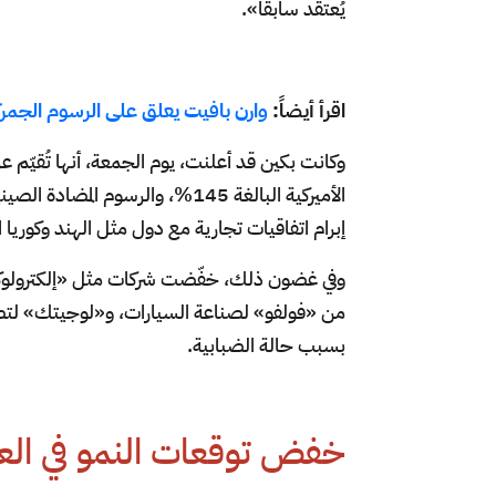
يُعتقد سابقاً».
اقرأ أيضاً:
وارن بافيت يعلق على الرسوم الجمرك
وكانت بكين قد أعلنت، يوم الجمعة، أنها تُقيّم
إبرام اتفاقيات تجارية مع دول مثل الهند وكوريا ال
وفي غضون ذلك، خفّضت شركات مثل «إلكترولوكس» 
من «فولفو» لصناعة السيارات، و«لوجيتك» لتصن
بسبب حالة الضبابية.
خفض توقعات النمو في الع