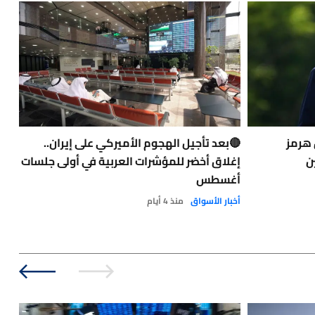
 هرمز
🔴بعد تأجيل الهجوم الأميركي على إيران..
إكس
ن
إغلاق أخضر للمؤشرات العربية في أولى جلسات
أسع
أغسطس
نفط
أخبار الأسواق
منذ 4 أيام