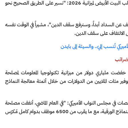
وأضاف بيسنت، خلال الإدلاء بشهادته بشأن طلب البيت الأبيض لميزانية 2026: "نسير على الطريق الصحيح نحو
خلف عن السداد أبداً، وسنرفع سقف الدين"، مشيراً في الوقت نفسه
أجل الالتفاف على سقف الدين.
ميركي تُنسب إليّ.. والسيئة إلى بايدن
ضرائب
فضت ملياري دولار من ميزانية تكنولوجيا المعلومات لمصلحة
ير مئات الملايين من الدولارات من خلال أتمتة معالجة النماذج
صات في مجلس النواب الأميركي: "في العام الماضي، أنفقت مصلحة
الضرائب حوالي 450 مليون دولار على معالجة النماذج الورقية، مع ما يقرب من 6500 موظف بدوام كامل مُكرّس