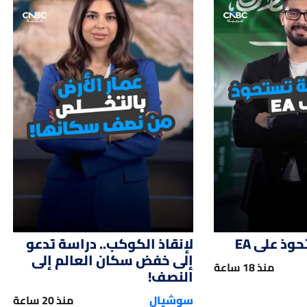
01:47
01:
ذ على EA
لإنقاذ الكوكب.. دراسة تدعو
إلى خفض سكان العالم إلى
منذ 18 ساعة
النصف!
سوشيال
منذ 20 ساعة