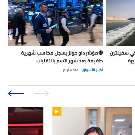
في سفينتين
🔴مؤشر داو جونز يسجل مكاسب شهرية
حاد
يرة
طفيفة بعد شهر اتسم بالتقلبات
الت
الو
أخبار الأسواق
منذ 6 أيام
نفط