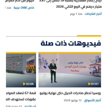
أرباح إعمار العقارية بنسبة 9% لتصل إلى 3.67
اليوم من أكثر المرافئ أمان
مليار درهم في الربع الثاني 2026
خاص CNBC عربية
منذ 1 يوم
أخبار الشركات
منذ 1 يوم
فيديوهات ذات صلة
02:06
01:51
روسيا تحظر صادرات الديزل حتى نهاية يوليو
قمة G7 تصعّد المواج
عقوبات تستهدف النفط و
أخبار الأسواق
12 يوليو 2026
آخر الأخبار
17 يونيو 2026