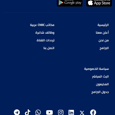
الرئيسية
مكاتب CNBC عربية
أعلن معنا
وظائف شاغرة
من نحن
ترددات القناة
البرامج
اتصل بنا
سياسة الخصوصية
البث المباشر
المذيعون
جدول البرامج