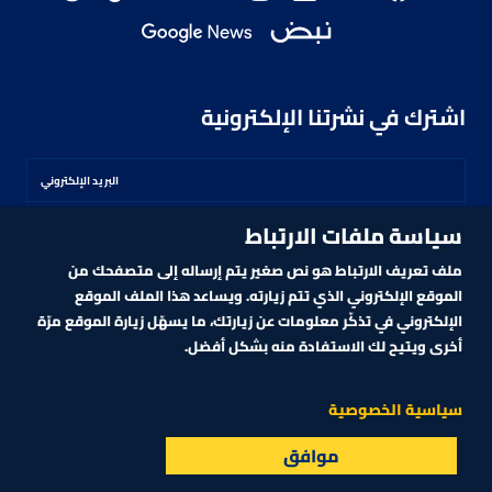
اشترك في نشرتنا الإلكترونية
سياسة ملفات الارتباط
اشترك
ملف تعريف الارتباط هو نص صغير يتم إرساله إلى متصفحك من
الموقع الإلكتروني الذي تتم زيارته. ويساعد هذا الملف الموقع
الإلكتروني في تذكّر معلومات عن زيارتك، ما يسهّل زيارة الموقع مرّة
أخرى ويتيح لك الاستفادة منه بشكل أفضل.
MARKET TECHNOLOGY POWERED BY ZAGTRADER
CNBCARABIA.COM. ALL RIGHTS RESERVED
2026
©
سياسية الخصوصية
موافق
البث المباشر
الأسواق
القائمة