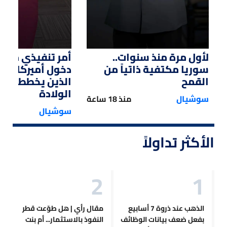
لأول مرة منذ سنوات..
أمر تنفيذي من ت
سوريا مكتفية ذاتياً من
دخول أميركا لل
القمح
الذين يخططون ل
الولادة
سوشيال
منذ 18 ساعة
سوشيال
الأكثر تداولاً
الذهب عند ذروة 7 أسابيع
مقال رأي | هل طوّعت قطر
بفعل ضعف بيانات الوظائف
النفوذ بالاستثمار... أم بنت