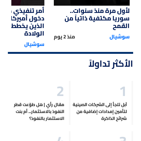
لأول مرة منذ سنوات..
أمر تنفيذي من ت
سوريا مكتفية ذاتياً من
دخول أميركا لل
القمح
الذين يخططون ل
الولادة
سوشيال
منذ 2 يوم
سوشيال
الأكثر تداولاً
آبل تلجأ إلى الشركات الصينية
مقال رأي | هل طوّعت قطر
لتأمين إمدادات إضافية من
النفوذ بالاستثمار... أم بنت
شرائح الذاكرة
الاستثمار بالنفوذ؟