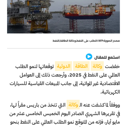
مصدر الصورة:AFP/الطلب على النفط,وكالة الطاقة,النفط
استمع للمقال
خفضت
وكالة
الطاقة
الدولية
توقعاتها لنمو الطلب
العالمي على النفط في 2025، وأرجعت ذلك إلى العوامل
الاقتصادية غير المواتية، إلى جانب المبيعات القياسية للسيارات
الكهربائية.
ووفقاً لما كشفت عنه ال
وكالة
التي تتخذ من باريس مقراً لها،
في تقريرها الشهري الصادر اليوم الخميس الخامس عشر من
مايو أيار، فإنه من المتوقع نمو الطلب العالمي على النفط بنحو