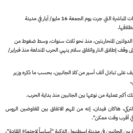
اختتم وفدا المفاوضين الروس والأوكرانيين المحادثات المباشرة التي جرت يوم الجمعة 16 مايو/ أيار في مدينة
طلاقها.
 الدولتين المتحاربتين، منذ نحو ثلاث سنوات، وسط ضغوط من
 وقف إطلاق النار واتفاق سلام ينهي الحرب المندلعة منذ فبراير/
على تبادل ألف أسير من كلا الجانبين، بحسب ما ذكره وزير
.
 أكبر عملية من نوعها بين الجانبين منذ بداية الحرب.
ركي، هاكان فيدان، إنه من المهم الاتفاق بين المفاوضين الروس
"في أقرب وقت ممكن".
دة بين الجانبين في مدينة إسطنبول التركية "أساساً لاجتماع القادة"،