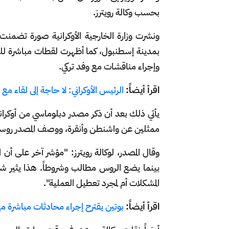
بحسب وكالة رويترز.
ونشرت وزارة الخارجية الأوكرانية صورة تضمنت
بمدينة إسطنبول، كما أظهرت لقطات مباشرة للتلف
وإجراء مناقشات مع وفد تركي.
اقرأ أيضاً:
الرئيس الأوكراني: لا حاجة إلى لقاء م
يأتي ذلك بعد أن ذكر مصدر دبلوماسي من أوكرا
ممثلين عن واشنطن وأنقرة، ووصف المصدر روسيا
وقال المصدر، لوكالة رويترز: "مؤشر آخر على أ
بينما يضع الروس مطالب وشروطاً. هذا يثير شكو
المشكلات أم لمجرد تعطيل العملية".
اقرأ أيضاً:
بوتين يقترح إجراء محادثات مباشرة مع أوكران