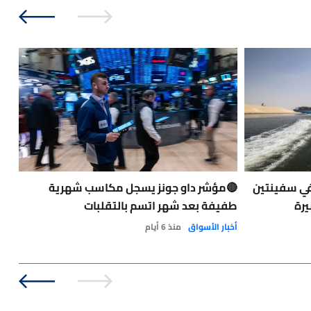
في سفينتين
🔴مؤشر داو جونز يسجل مكاسب شهرية
حاد
يرة
طفيفة بعد شهر اتسم بالتقلبات
الت
الو
أخبار الأسواق
منذ 6 أيام
نفط