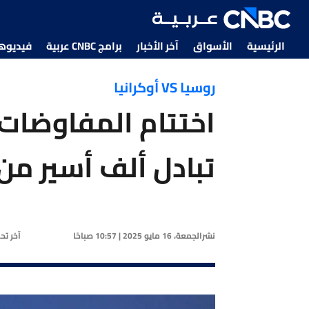
الرئيسية
الأسواق
آخر الأخبار
برامج CNBC عربية
فيديوهات CNBC
روسيا VS أوكرانيا
اختتام المفاوضات ا
تبادل ألف أسير من
نشر
الجمعة، 16 مايو 2025 | 10:57 صباحًا
آخر ت