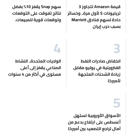
قيمة Amazon تتجاوز 3
سهم Snap يقفز 10% بفضل
تريليونات $ لأول مرة.. وخسائر
نتائج تفوقت على التوقعات
حادة لسهم فنادق Marriott
وتوقعات قوية للمبيعات.
بسبب حرب إيران
انخفاض صادرات النفط
الولايات المتحدة.. النشاط
الفنزويلية في يوليو مقابل
الصناعي يقفز إلى أعلى
زيادة الشحنات المتجهة
مستوى في أكثر من 4 سنوات
لأميركا
الأسواق الأوروبية تستهل
أغسطس على ارتفاع بدعم من
آمال تراجع التصعيد بين أميركا