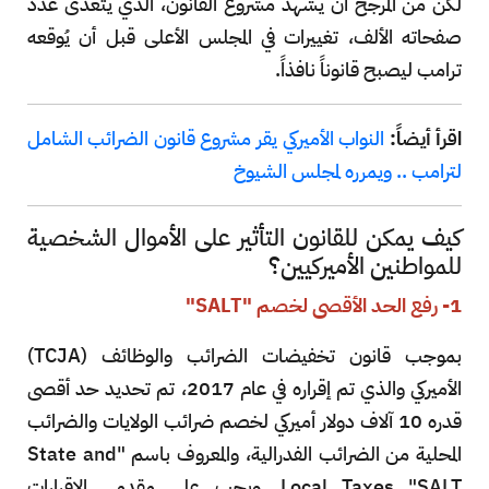
لكن من المرجح أن يشهد مشروع القانون، الذي يتعدى عدد
صفحاته الألف، تغييرات في المجلس الأعلى قبل أن يُوقعه
ترامب ليصبح قانوناً نافذاً.
اقرأ أيضاً:
النواب الأميركي يقر مشروع قانون الضرائب الشامل
لترامب .. ويمرره لمجلس الشيوخ
كيف يمكن للقانون التأثير على الأموال الشخصية
للمواطنين الأميركيين؟
1- رفع الحد الأقصى لخصم "SALT"
بموجب قانون تخفيضات الضرائب والوظائف (TCJA)
الأميركي والذي تم إقراره في عام 2017، تم تحديد حد أقصى
قدره 10 آلاف دولار أميركي لخصم ضرائب الولايات والضرائب
المحلية من الضرائب الفدرالية، والمعروف باسم "State and
Local Taxes "SALT. ويجب على مقدمي الإقرارات