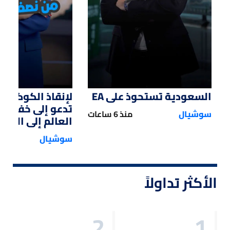
السعودية تستحوذ على EA
لإنقاذ الكوكب.. 
تدعو إلى خفض 
سوشيال
منذ 6 ساعات
العالم إلى النصف
سوشيال
الأكثر تداولاً