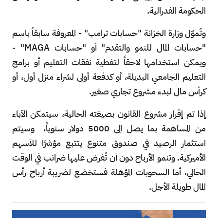
الحكومة الفدرالية.
وتُموّل وزارة الخزانة "حسابات ترامب" - المعروفة سابقاُ باسم
"حسابات المال للنمو والتقدم" أو "حسابات MAGA" -
ويمكن استخدامها لاحقاً لتغطية نفقات التعليم أو برامج
التعليم الجامعي البديلة، أو كدفعة أولى لشراء منزل أول، أو
كرأس مال لبدء مشروع تجاري صغير.
إذا تم إقرار مشروع القانون بصيغته الحالية، سيتمكن الآباء
من المساهمة بما يصل إلى 5000 دولار سنوياً، وسيتم
استثمار الرصيد في صندوق متنوع يتتبع مؤشرًا للأسهم
الأميركية. وتنمو الأرباح دون أن تُفرض عليها ضرائب في الوقت
الحالي، أما السحوبات المؤهلة فستخضع لضريبة أرباح رأس
المال طويلة الأجل.