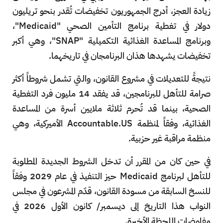
زيادة العجز، أدرج الجمهوريون تخفيضات تُقدر بنحو تريليون
دولار في تغطية برنامج التأمين الصحي "Medicaid"،
وبرنامج المساعدة الغذائية التكميلية "SNAP"، وهي أكبر
تخفيضات يشهدها هذان البرنامجان في تاريخهما.
نتيجةً للتعديلات في مشروع القانون، والتي تشمل شروطاً أكثر
صرامة للتأهل للبرنامجين، قد يفقد 14 مليون فرد التغطية
الصحية، بينما قد تُحرم ثلاثة ملايين أسرة من المساعدة
الغذائية، وفقاً لمنظمة Accountable.US الأميركية، وهي
منظمة مراقبة غير حزبية.
في حين كان من المقرر أن تدخل الشروط الجديدة المطلوبة
للتأهل لبرنامج Medicaid حيز التنفيذ في عام 2029 وفقاً
للنسخ السابقة من مسودة القانون، قدّم المشرعون في مجلس
النواب هذا التاريخ إلى ديسمبر/ كانون الأول 2026 في
مفاوضات اللحظة الأخيرة.