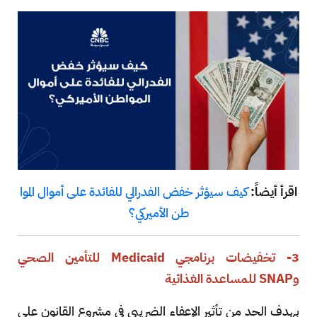
اقرأ أيضاً:
كيف سيؤثر خفض الفدرالي للفائدة على أموال الموا
طن الأميركي؟
3- تخفيضات برنامجي Medicaid للتأمين الصحي
وSNAP للمساعدة الغذائية
بهدف الحد من تأثير الإعفاء الضريبي في مشروع القانون على