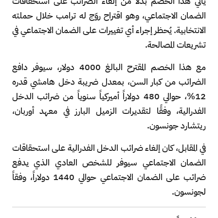
يأتي هذا الخصم بدلاً من إلغاء الضرائب على استحقاقات
الضمان الاجتماعي، وهو اقتراح روّج له ترامب خلال حملته
الانتخابية. يُحظر إجراء أي تغييرات على الضمان الاجتماعي في
تشريعات المصالحة.
مع هذا الخصم المقترح البالغ 4000 دولار، سيوفر دافع
الضرائب من كبار السن، بمعدل ضريبة دخل هامشي قدره
12%، حوالي 480 دولاراً أميركياً سنوياً من ضرائب الدخل
الفدرالية، وفقًا لتقديرات الزميل البارز في معهد أوربان،
ريتشارد جونسون.
في المقابل، كان إلغاء ضرائب الدخل الفدرالية على استحقاقات
الضمان الاجتماعي سيوفر للشخص العادي الذي يدفع
ضرائب على الضمان الاجتماعي حوالي 1440 دولاراً، وفقاً
لجونسون.