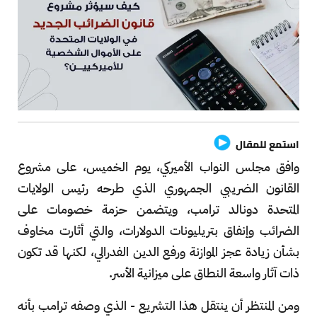
استمع للمقال
وافق مجلس النواب الأميركي، يوم الخميس، على مشروع
القانون الضريبي الجمهوري الذي طرحه رئيس الولايات
المتحدة دونالد ترامب، ويتضمن حزمة خصومات على
الضرائب وإنفاق بتريليونات الدولارات، والتي أثارت مخاوف
بشأن زيادة عجز الموازنة ورفع الدين الفدرالي، لكنها قد تكون
ذات آثار واسعة النطاق على ميزانية الأسر.
ومن المنتظر أن ينتقل هذا التشريع - الذي وصفه ترامب بأنه