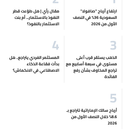
ارتفاع أرباح "صافولا"
مقال رأي | هل طوّعت قطر
السعودية 36% في النصف
النفوذ بالاستثمار... أم بنت
الأول من 2026
الاستثمار بالنفوذ؟
الذهب يستقر قرب أعلى
المستثمر الفردي يتراجع.. هل
مستوى في سبعة أسابيع مع
بدأت فقاعة الذكاء
تراجع المخاوف بشأن رفع
الاصطناعي في الانكماش؟
الفائدة
أرباح سالك الإماراتية تتراجع بـ
8.6% خلال النصف الأول من
2026