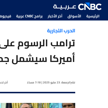
الرئيسية
الأسواق
آخر الأخبار
برامج CNBC عربية
فيديوهات CNBC
الحرب التجارية
ترامب الرسوم على 
أميركا سيشمل جم
نشر
الجمعة، 23 مايو 2025 | 7:18 مساءً
آخر تح