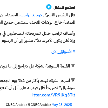
استمع للمقال
قال الرئيس الأميركي
دونالد ترامب
المصنعة خارج الولايات المتحدة سيشمل جميع ا
وأضاف ترامب خلال تصريحاته للصحفيين في 
وإلا فلن يكون الأمر عادلاً"، مشيراً إلى أن الرسوم
#الأسواق_الآن
🔻 القيمة السوقية لشركة آبل تتراجع إلى ما دون مستوى 3 تريلي
🔻 أسهم الشركة تهبط
سوشيال" تصريحاً قال فيه إنه على آبل أن تدفع رسوماً جمركية بنسبة 
itter.com/VR9jKq3Tlt
May 23, 2025
— CNBC Arabia (@CNBCArabia)