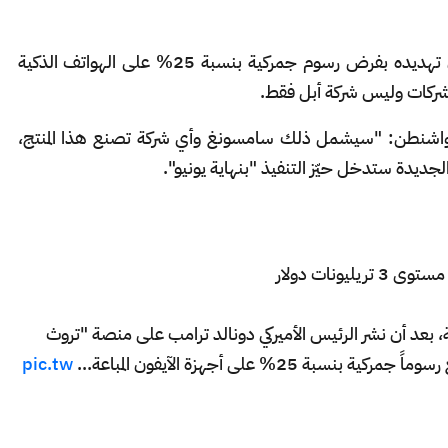
، الجمعة، إن تهديده بفرض رسوم جمركية بنسبة 25% على الهواتف الذكية
لشركات وليس شركة أبل فقط.
واشنطن: "سيشمل ذلك سامسونغ وأي شركة تصنع هذا المنتج،
 الجديدة ستدخل حيّز التنفيذ "بنهاية يونيو".
ونات دولار
 بأكثر من 2% يوم الجمعة، بعد أن نشر الرئيس الأميركي دونالد ترامب على منصة "تروث
25% على أجهزة الآيفون المباعة…
pic.tw