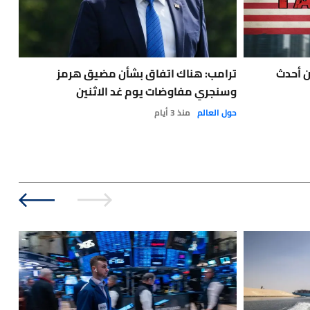
أن أحدث
ترامب: هناك اتفاق بشأن مضيق هرمز
🔴ب
وسنجري مفاوضات يوم غد الاثنين
إغل
أغ
حول العالم
منذ 3 أيام
أخبا