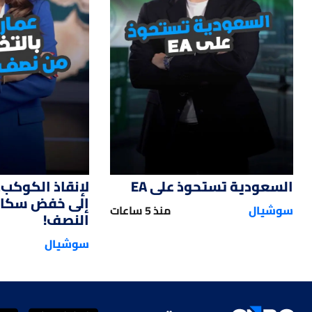
47
01:12
السعودية تستحوذ على EA
لإنقاذ الكوكب.
إلى خفض سكان 
سوشيال
منذ 5 ساعات
النصف!
سوشيال