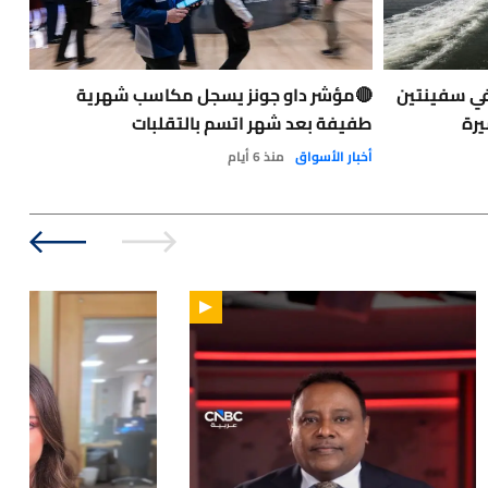
في سفينتين
🔴مؤشر داو جونز يسجل مكاسب شهرية
حاد
يرة
طفيفة بعد شهر اتسم بالتقلبات
الت
الو
أخبار الأسواق
منذ 6 أيام
نفط