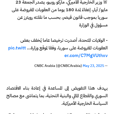
🚨 وزير الخارجية الأميركي، ماركو روبيو، يصدر الجمعة 23
مايو/ آيار، إعفاءً لمدة 180 يوما من العقوبات المفروضة على
سوريا بموجب قانون قيصر، بحسب ما نقلته رويترز عن
مسؤول في الوزارة
- الولايات المتحدة، أصدرت ترخيصا عاما يُخفف بعض
العقوبات المفروضة على سوريا، وفقا لموقع وزارة…
pic.twitt
er.com/C7MgVUthxv
May 23, 2025
— CNBC Arabia (@CNBCArabia)
يهدف هذا التفويض إلى المساعدة في إعادة بناء الاقتصاد
السوري والقطاع المالي والبنية التحتية، بما يتماشى مع مصالح
السياسة الخارجية الأميركية.