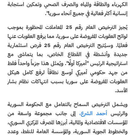
الكهرباء والطاقة والمياه والصرف الصحي وتمكين استجابة
إنسانية أكثر فعالية في جميع أنحاء سوريا".
يُجيز الترخيص العام رقم 25 المعاملات المحظورة بموجب
لوائح العقوبات المفروضة على سوريا، مما يرفع العقوبات عنها
فعليًا. وسيُتيح الترخيص العام رقم 25 فرص استثمارية
جديدة وأنشطة في القطاع الخاص، بما يتماشى مع
استراتيجية الرئيس "أميركا أولًا". ويُمثل هذا جزءاً واحداً فقط
من جهد حكومي أميركي أوسع نطاقاً لرفع كامل هيكل
العقوبات المفروضة على سوريا بسبب انتهاكات نظام بشار
الأسد.
ويشمل الترخيص السماح بالتعامل مع الحكومة السورية
والرئيس
أحمد الشرع،
إلى جانب مجموعة واسعة من
المؤسسات الاقتصادية والمالية، أبرزها المصرف المركزي السوري،
والخطوط الجوية السورية، والمؤسسة العامة للنفط، وعدد