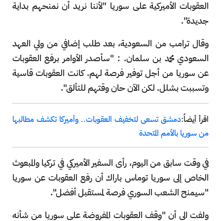
العقوبات الأميركية على سوريا "لأننا نريد أن نمنحهم بداية
جديدة".
وقال ترامب من السعودية، بعد طلب إضافي من ولي العهد
السعودي محمد بن سلمان.
: "سأصدر الأوامر برفع العقوبات
عن سوريا من أجل توفير فرصة لهم. كانت العقوبات قاسية
وتسببت بشلل. لكن الآن حان وقتهم للتألق".
اقرأ أيضاً:
دمشق تسعى لتخفيف العقوبات.. وأميركا تكشف مطالبها
من سوريا بالأمم المتحدة
في وقت سابق من اليوم، رأى السفير الأميركي في تركيا والمبعوث
الخاص إلى سوريا توماس باراك أن رفع العقوبات عن سوريا
"سيمنح الشعب السوري فرصة لمستقبل أفضل".
ولفت الى أن "وقف العقوبات المفروضة على سوريا من شأنه