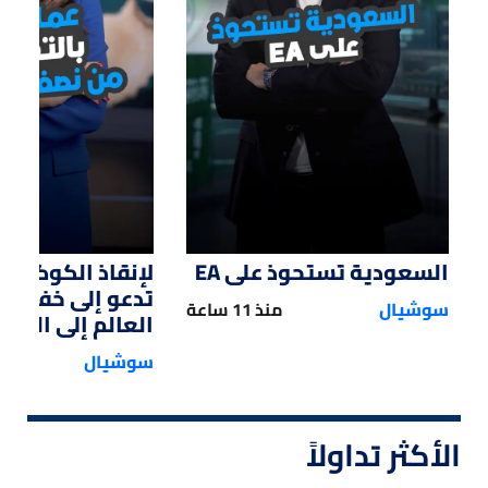
01:47
01:12
السعودية تستحوذ على EA
لإنقاذ الكوكب.. 
تدعو إلى خفض 
سوشيال
منذ 11 ساعة
العالم إلى النصف
سوشيال
الأكثر تداولاً