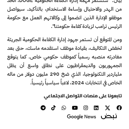
بيان: "ستستمر مهمة إدارة الكفاءة الحكومية DOGE، الحد
من الهدر والاحتيال وإساءة الاستخدام، بالتأكيد. سيواصل
موظفو الإدارة الذين انضموا إلى وكالاتهم العمل مع حكومة
الرئيس ترامب لزيادة كفاءة حكومتنا".
ومن المتوقع أن تستمر جهود إدارة الكفاءة الحكومية الجريئة
لخفض التكاليف، بقيادة موظف استقدمه ماسك، حتى بعد
مغادرته منصبه رسمياً كموظف حكومي خاص. كما يتوقع
الجمهوريون والديمقراطيون على نطاق واسع أن يظل
ملياردير التكنولوجيا، الذي ضخ 290 مليون دولار من ماله
الخاص في انتخابات 2024، لاعباً سياسياً رئيسياً.
تابعونا على منصات التواصل الاجتماعي