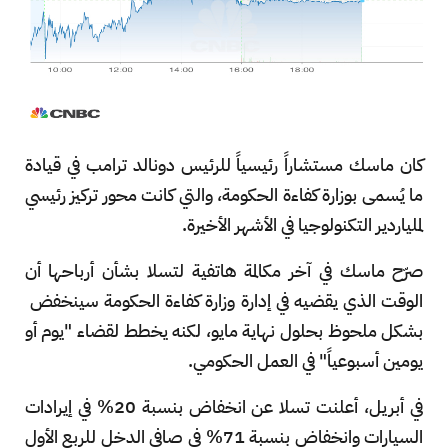
كان ماسك مستشاراً رئيسياً للرئيس دونالد ترامب في قيادة
ما يُسمى بوزارة كفاءة الحكومة، والتي كانت محور تركيز رئيسي
لملياردير التكنولوجيا في الأشهر الأخيرة.
صرّح ماسك في آخر مكالمة هاتفية لتسلا بشأن أرباحها أن
الوقت الذي يقضيه في إدارة وزارة كفاءة الحكومة سينخفض ​​
بشكل ملحوظ بحلول نهاية مايو، لكنه يخطط لقضاء "يوم أو
يومين أسبوعياً" في العمل الحكومي.
في أبريل، أعلنت تسلا عن انخفاض بنسبة 20% في إيرادات
السيارات وانخفاض بنسبة 71% في صافي الدخل للربع الأول