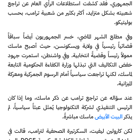
الجمهوري. فقد كشفت استطلاعات الرأي العام عن تراجع
شعبيته بشكل متزايد، أكثر بكثير من شعبية ترامب، بحسب
بوليتيكو.
وفي مطلع الشهر الماضي، خسر الجمهوريون أيضاً سباقاً
قضائياً رئيسياً في ولاية ويسكونسن، حيث أصبح ماسك
ممولاً رئيساً وقضيةً انتخابية. وفي واشنطن، استمرت جهود
خفض التكاليف التي تبذلها وزارة الكفاءة الحكومية التابعة
لماسك، لكنها تراجعت سياسياً أمام الرسوم الجمركية ومعركة
الميزانية.
عند سؤاله عن تراجع ترامب عن ذكر ماسك، وما إذا كان
الرئيس التنفيذي لشركة التكنولوجيا يُمثل عبئاً سياسياً، لم
يذكر
البيت الأبيض
ماسك مباشرةً.
لكن كارولين ليفيت، السكرتيرة الصحفية لترامب، قالت في