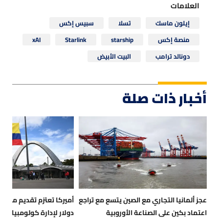
العلامات
إيلون ماسك
تسلا
سبيس إكس
منصة إكس
starship
Starlink
xAI
دونالد ترامب
البيت الأبيض
أخبار ذات صلة
عجز ألمانيا التجاري مع الصين يتسع مع تراجع
أميركا تعتزم تقديم مساعد
اعتماد بكين على الصناعة الأوروبية
دولار لإدارة كولومبيا الج