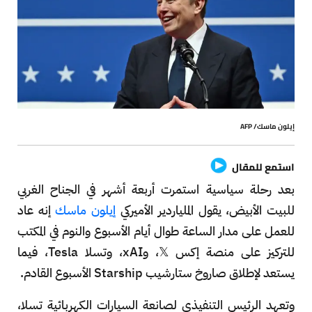
إيلون ماسك/ AFP
استمع للمقال
بعد رحلة سياسية استمرت أربعة أشهر في الجناح الغربي
للبيت الأبيض، يقول الملياردير الأميركي
إيلون ماسك
إنه عاد
للعمل على مدار الساعة طوال أيام الأسبوع والنوم في المكتب
للتركيز على منصة إكس 𝕏، وxAI، وتسلا Tesla، فيما
يستعد لإطلاق صاروخ ستارشيب Starship الأسبوع القادم.
وتعهد الرئيس التنفيذي لصانعة السيارات الكهربائية تسلا،