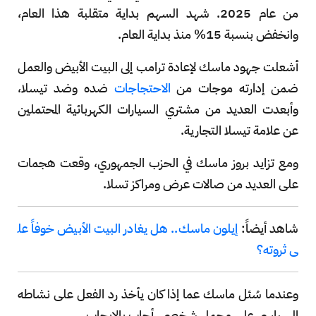
من عام 2025. شهد السهم بداية متقلبة هذا العام،
وانخفض بنسبة 15% منذ بداية العام.
أشعلت جهود ماسك لإعادة ترامب إلى البيت الأبيض والعمل
ضمن إدارته موجات من
الاحتجاجات
ضده وضد تيسلا،
وأبعدت العديد من مشتري السيارات الكهربائية المحتملين
عن علامة تيسلا التجارية.
ومع تزايد بروز ماسك في الحزب الجمهوري، وقعت هجمات
على العديد من صالات عرض ومراكز تسلا.
شاهد أيضاً:
إيلون ماسك.. هل يغادر البيت الأبيض خوفاً عل
ى ثروته؟
وعندما سُئل ماسك عما إذا كان يأخذ رد الفعل على نشاطه
السياسي على محمل شخصي، أجاب بالإيجاب.