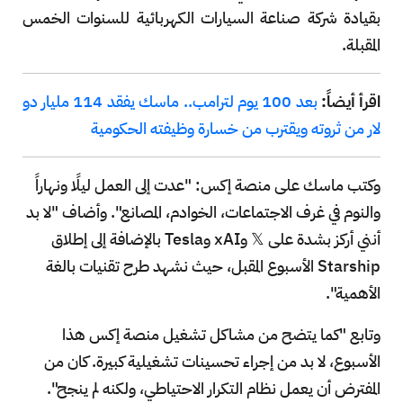
بقيادة شركة صناعة السيارات الكهربائية للسنوات الخمس
المقبلة.
اقرأ أيضاً:
بعد 100 يوم لترامب.. ماسك يفقد 114 مليار دو
لار من ثروته ويقترب من خسارة وظيفته الحكومية
وكتب ماسك على منصة إكس: "عدت إلى العمل ليلًا ونهاراً
والنوم في غرف الاجتماعات، الخوادم، المصانع". وأضاف "لا بد
أنني أركز بشدة على 𝕏 وxAI وTesla بالإضافة إلى إطلاق
Starship الأسبوع المقبل، حيث نشهد طرح تقنيات بالغة
الأهمية".
وتابع "كما يتضح من مشاكل تشغيل منصة إكس هذا
الأسبوع، لا بد من إجراء تحسينات تشغيلية كبيرة. كان من
المفترض أن يعمل نظام التكرار الاحتياطي، ولكنه لم ينجح".