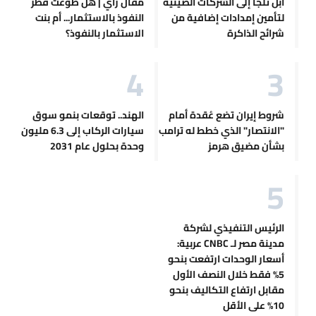
آبل تلجأ إلى الشركات الصينية
مقال رأي | هل طوّعت قطر
لتأمين إمدادات إضافية من
النفوذ بالاستثمار... أم بنت
شرائح الذاكرة
الاستثمار بالنفوذ؟
شروط إيران تضع عُقدة أمام
الهند.. توقعات بنمو سوق
"الانتصار" الذي خطط له ترامب
سيارات الركاب إلى 6.3 مليون
بشأن مضيق هرمز
وحدة بحلول عام 2031
الرئيس التنفيذي لشركة
مدينة مصر لـ CNBC عربية:
أسعار الوحدات ارتفعت بنحو
5% فقط خلال النصف الأول
مقابل ارتفاع التكاليف بنحو
10% على الأقل