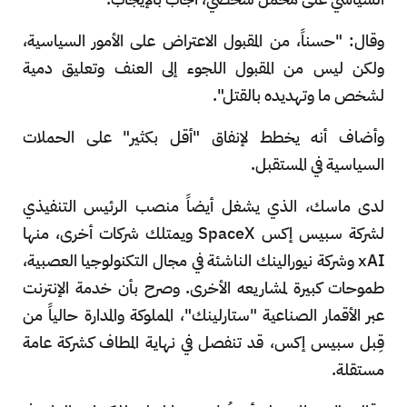
وقال: "حسناً، من المقبول الاعتراض على الأمور السياسية،
ولكن ليس من المقبول اللجوء إلى العنف وتعليق دمية
لشخص ما وتهديده بالقتل".
وأضاف أنه يخطط لإنفاق "أقل بكثير" على الحملات
السياسية في المستقبل.
لدى ماسك، الذي يشغل أيضاً منصب الرئيس التنفيذي
لشركة سبيس إكس SpaceX ويمتلك شركات أخرى، منها
xAI وشركة نيورالينك الناشئة في مجال التكنولوجيا العصبية،
طموحات كبيرة لمشاريعه الأخرى. وصرح بأن خدمة الإنترنت
عبر الأقمار الصناعية "ستارلينك"، المملوكة والمدارة حالياً من
قِبل سبيس إكس، قد تنفصل في نهاية المطاف كشركة عامة
مستقلة.