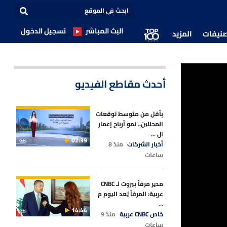
البث المباشر
تسجيل الدخول
صنيفات
المزيد
25 مليار دولار أغلبها يتركز بقطاع
أحدث مقاطع الفيديو
بأقل من متوسط توقعات
المحللين.. نمو أرباح إعمار
ال ...
02:39
أخبار الشركات
منذ 8
ساعات
مدير مرفأ بيروت لـ CNBC
عربية: المرفأ يُعد اليوم م
...
14:44
خاص CNBC عربية
منذ 9
ساعات