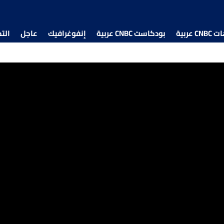
 عربية
بودكاست CNBC عربية
إنفوغرافيك
عاجل
الت
رئيس مجلس الأعمال المصري الأميركي لـ CNBC عربية: حجم الأصول الأميركية المستثمرة في مصر 