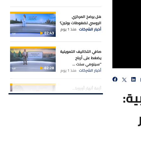
هل يرضخ المركزي
الروسي لضغوطات بوتين؟
أخبار الشركات
منذ 1 يوم
02:43
صافي التكاليف التمويلية
يضغط على أرباح
"سينومي سنت ...
02:28
أخبار الشركات
منذ 1 يوم
أزمة أنهار أوروبا...
ي الأميركي لـ CNBC عربية:
انخفاض "الراين"
و"الدانوب" يض ...
02:20
أخبار الأسواق
منذ 1 يوم
ليار
سهم "المعمر لأنظمة
المعلومات" يواصل
المكاسب بدعم م ...