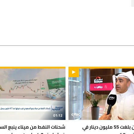
01:12
أرباح بنك بوبيان بلغت 55 مليون دينار في
شحنات النفط من ميناء ينبع ال