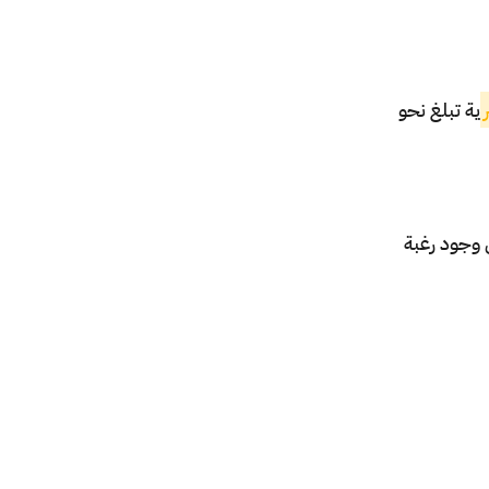
01:08
أخبار الشركات
منذ 1 يوم
الأسواق الآسيوية تلتقط
أنفاسها.. وترقب لتقرير
ية تبلغ نحو
الوظ ...
08:13
أخبار الأسواق
منذ 1 يوم
بعد حرب إيران.. كيف تعيد
واشنطن بناء ترسانتها
ل وجود رغبة
الصا ...
02:54
أخبار الأسواق
منذ 1 يوم
إعمار العقارية تعلن
نتائجها الجمعة..
والمحللون يتو ...
01:44
أخبار الشركات
منذ 1 يوم
نتائج أفضل من
التوقعات.. شركة stc