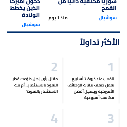
سوريا مكتفية ذاتياً من
دخول أميركا لل
القمح
الذين يخططون ل
الولادة
سوشيال
منذ 1 يوم
سوشيال
الأكثر تداولاً
الذهب عند ذروة 7 أسابيع
مقال رأي | هل طوّعت قطر
بفعل ضعف بيانات الوظائف
النفوذ بالاستثمار... أم بنت
الأميركية ويسجل أفضل
الاستثمار بالنفوذ؟
مكاسب أسبوعية