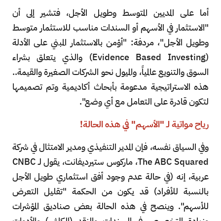
أما على المديين المتوسط وطويل الأجل، فتشير إلى أن
"الاستثمار في الأسهم أو السندات مناسب للاستثمار متوسط
وطويل الأجل"، مردفة: "أؤمن بالاستثمار المبني على الأدلة
(Evidence Based Investing) والذي يتعلق بشراء
السوق والتنويع عالمياً، والميول نحو الشركات الصغيرة والقيمة..
هذه الاستراتيجية مدعومة بأبحاث أكاديمية وتم تصميمها
لتكون قادرة على التعامل مع أي وضع".
رياح مواتية لـ "الأسهم" في هذه الحالة!
وفي السياق نفسه، فإن المدير التنفيذي ومدير الامتثال في شركة
The ABC Squared، ماركوس ستيرديفانت، يقول لـ CNBC
عربية، إنه (في حالة عدم وجود أفق استثماري طويل الأجل
بالنسبة للأفراد) قد يكون من الحكمة "تقليل التعرض
للأسهم". وينصح في هذه الحالة بعض صناديق المؤشرات
وزيادة التخصيص في السندات والنقد (الكاش) والأدوات