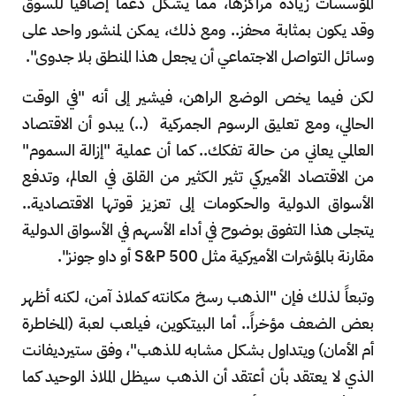
المؤسسات زيادة مراكزها، مما يشكل دعماً إضافياً للسوق
وقد يكون بمثابة محفز.. ومع ذلك، يمكن لمنشور واحد على
وسائل التواصل الاجتماعي أن يجعل هذا المنطق بلا جدوى".
لكن فيما يخص الوضع الراهن، فيشير إلى أنه "في الوقت
الحالي، ومع تعليق الرسوم الجمركية (..) يبدو أن الاقتصاد
العالمي يعاني من حالة تفكك.. كما أن عملية "إزالة السموم"
من الاقتصاد الأميركي تثير الكثير من القلق في العالم، وتدفع
الأسواق الدولية والحكومات إلى تعزيز قوتها الاقتصادية..
يتجلى هذا التفوق بوضوح في أداء الأسهم في الأسواق الدولية
مقارنة بالمؤشرات الأميركية مثل S&P 500 أو داو جونز".
وتبعاً لذلك فإن "الذهب رسخ مكانته كملاذ آمن، لكنه أظهر
بعض الضعف مؤخراً.. أما البيتكوين، فيلعب لعبة (المخاطرة
أم الأمان) ويتداول بشكل مشابه للذهب"، وفق ستيرديفانت
الذي لا يعتقد بأن أعتقد أن الذهب سيظل الملاذ الوحيد كما