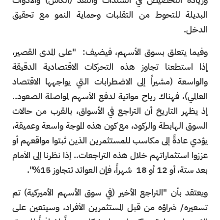
البديلة للتحوط من التقلبات وحماية النمو مع تحقيق
الدخل.
وفيما يتعلق بسوق الأسهم، فيضيف: "على المدى القصير،
إذا استطعنا تجاوز هذه التحركات الاقتصادية الدقيقة
والواسعة (مشيراً إلى الاضطرابات التي يواجهها الاقتصاد
العالمي)، فهناك رياح مواتية لدفع الأسهم لمواصلة الصعود..
إذ يظهر التاريخ أن التراجع في الأسواق، بالقرب من حالات
السوق الهابطة والركود، مع كون هذه الموجة واسعة وعميقة،
يؤدي عادةً إلى مكاسب للمستثمرين الذين ثبتوا مواقعهم أو
عززوا استثماراتهم خلال هذه التراجعات.. إذا نظرنا إلى الأمام
بعد ستة، أو 12 أو 18 شهراً، فإن العوائد تتجاوز 15%".
ويعتقد بأن "التراجع الأخير (في سوق الأسهم الأميركية) تم
تسعيره/ شراؤه من قبل المستثمرين الأفراد، وسيتعين على