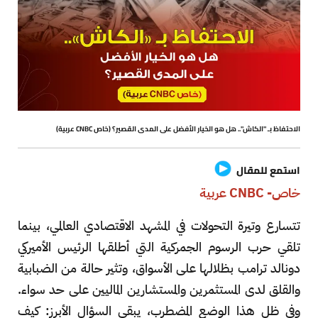
الاحتفاظ بـ "الكاش".. هل هو الخيار الأفضل على المدى القصير؟ (خاص CNBC عربية)
استمع للمقال
خاص- CNBC عربية
تتسارع وتيرة التحولات في المشهد الاقتصادي العالمي، بينما
تلقي حرب الرسوم الجمركية التي أطلقها الرئيس الأميركي
دونالد ترامب بظلالها على الأسواق، وتثير حالة من الضبابية
والقلق لدى المستثمرين والمستشارين الماليين على حد سواء.
وفي ظل هذا الوضع المضطرب، يبقى السؤال الأبرز: كيف