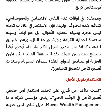
كونستانس كريغ.
وتضيف: "في أوقات عدم اليقين الاقتصادي والجيوسياسي،
تتفاقم هذه المخاوف. ولهذا، فإن الاستثمار في الملاذات الآمنة
ليس مجرد وسيلة لحماية الأموال، بل هو أيضاً وسيلة
متعمدة لحماية الكرامة والإرث وراحة البال. ورغم اختياري
للذهب كملاذ آمن قصير الأجل الأكثر ملاءمة، أوصي أيضاً
بالجمع بينه وبين أدوات نقدية مرتفعة العائد (مثل أذون
الخزانة أو صناديق أسواق النقد) لضمان السيولة، وسندات
قصيرة الأجل لتحقيق الاستقرار".
الاستثمار طويل الأجل
"لست متأكداً من قدرتي على تحديد استثمار آمن حقيقي
قصير الأجل في الوقت الحالي".. يتبنى مؤسس شركة Life
Moves Wealth Management، دايل شافر، لدى حديثه