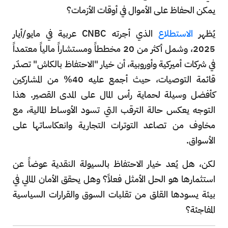
يمكن الحفاظ على الأموال في أوقات الأزمات؟
يُظهر
الاستطلاع
الذي أجرته CNBC عربية في مايو/أيار
2025، وشمل أكثر من 20 مخططاً ومستشاراً مالياً معتمداً
في شركات أميركية وأوروبية، أن خيار "الاحتفاظ بالكاش" تصدّر
قائمة التوصيات، حيث أجمع عليه 40% من المشاركين
كأفضل وسيلة لحماية رأس المال على المدى القصير. هذا
التوجه يعكس حالة الترقب التي تسود الأوساط المالية، مع
مخاوف من تصاعد التوترات التجارية وانعكاساتها على
الأسواق.
لكن، هل يُعد خيار الاحتفاظ بالسيولة النقدية عوضاً عن
استثمارها هو الحل الأمثل فعلاً؟ وهل يحقق الأمان المالي في
بيئة يسودها القلق من تقلبات السوق والقرارات السياسية
المفاجئة؟