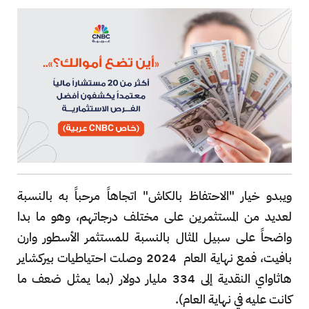
ويبدو خيار "الاحتفاظ بالكاش" اتجاهاً مرحباً به بالنسبة
لعديد من المستثمرين على مختلف درجاتهم، وهو ما بدا
واضحاً على سبيل المثال بالنسبة للمستثمر الأسطور وارن
بافيت، فمع نهاية العام 2024 وصلت احتياطيات بيركشاير
هاثاواي النقدية إلى 334 مليار دولار (بما يمثل ضعف ما
كانت عليه في نهاية العام).