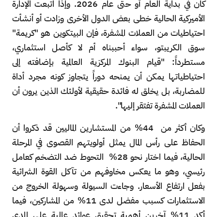
كان في بداية العام أو حتى عام 2026. وإذا اتبعت الإدارة
الأميركية الحالية خطى بعض الدول الأخرى وزادت أو أنشأت
احتياطيات من العملات المشفرة، فإن البيتكوين هو "كريمة"
سوق الكريبتو، سواء أحببناه أم لا كأصل استثماري،
مستطرداً: "قيام البنوك المركزية العالمية بإضافته إلى
احتياطياتها يمكن أن يمنحه دوراً يتجاوز كونه مجرد أداة
للمضاربة، بل يخلق له فائدة حقيقية لأولئك الذين يرون أن
العملات المشفرة تفتقر إليها".
وكان أكثر من 44% من المستشارين الماليين قد ذكروا أن
الحفاظ على رأس المال يمثل أولويتهم القصوى في المرحلة
الحالية، فيما اختار نحو 28% التحوط ضد التضخم كعامل
رئيسي، وهو ما يعكس مخاوفهم من تآكل القوة الشرائية
بفعل ارتفاع الأسعار. وجاءت السيولة وسهولة الخروج من
الاستثمارات كسبب مفضل لدى 11% من المشاركين، فيما
أكد 11% آخرين أهمية تحقيق عوائد عالية على المدى