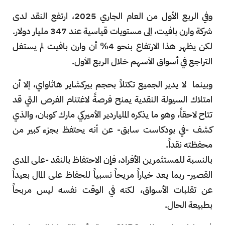
وفي الربع الأول من العام الجاري 2025، ارتفع النقد لدى
شركة وارن بافيت، إلى مستويات قياسية عند 347 مليار دولار.
لكن يظهر هذا الارتفاع بنحو 4% أن وارن بافيت لم يستغل
التراجع في أسواق الأسهم خلال الربع الأول.
وبينما لا يدير الجميع تكتلاً بحجم بيركشاير هاثاواي، إلا أن
امتلاك السيولة النقدية يمنح فرصةً لاغتنام الفرص التي قد
تتاح لاحقاً، وهو ما يذكره الملياردير الأميركي مارك كوبان، والذي
كشف -في بودكاست سابق- عن أنه يحتفظ بجزء كبير من
محفظته نقداً.
بالنسبة للمستثمرين الأفراد، فإن الاحتفاظ بالنقد -على المدى
القصير- ربما يعد خياراً مريحاً نسبياً للحفاظ على المال بعيداً
عن تقلبات الأسواق، لكنه في الوقت نفسه ليس مربحاً
بطبيعة الحال.