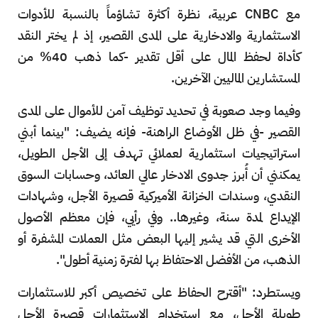
مع CNBC عربية، نظرة أكثرة تشاؤماً بالنسبة للأدوات
الاستثمارية والادخارية على المدى القصير، إذ لم يختر النقد
كأداة لحفظ المال على أقل تقدير -كما ذهب 40% من
المستشارين الماليين الآخرين.
وفيما وجد صعوبة في تحديد توظيف آمن للأموال على المدى
القصير -في ظل الأوضاع الراهنة- فإنه يضيف: "بينما أبني
استراتيجيات استثمارية لعملائي تهدف إلى الأجل الطويل،
يمكنني أن أُبرز جدوى الادخار عالي العائد، وحسابات السوق
النقدي، وسندات الخزانة الأميركية قصيرة الأجل، وشهادات
الإيداع لمدة سنة، وغيرها.. وفي رأيي، فإن معظم الأصول
الأخرى التي قد يشير إليها البعض مثل العملات المشفرة أو
الذهب، من الأفضل الاحتفاظ بها لفترة زمنية أطول".
ويستطرد: "أقترح الحفاظ على تخصيص أكبر للاستثمارات
طويلة الأجل، مع استخدام الاستثمارات قصيرة الأجل