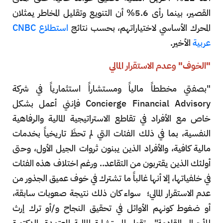
القصير، بينما رأى 5.6% أن التنويع وتقليل المخاطر يمثلان
المحرك الأساسي لاختياراتهم، بحسب نتائج
استطلاع CNBC
عربية
الأخير.
"الخوف" وعدم الاستقرار المالي
"بصفتي مخططاً مالياً ومستشاراً استثمارياً في شركة
Concierge Financial Advisory فإنني أعمل بشكل
خاص مع الأفراد في تقاطع الاستراتيجية المالية والرفاهية
النفسية، بما في ذلك الفئات التي لم تحظَ تاريخياً بخدمات
مالية كافية، والأفراد الذين يبنون ثروات الجيل الأول، وحتى
أولئك الذين يقتربون من التقاعد.. ورغم اختلاف هذه الفئات
في خلفياتها، إلا أنها غالباً ما تشترك في خوف عميق الجذور من
عدم الاستقرار المالي؛ سواء كان ذلك نتيجة صعوبات سابقة،
أو ضغوط كونهم الأوائل في تحقيق النجاح و/أو ترك إرث
للأجيال القادمة".. تقول المستشارة المالية المعتمدة، الدكتورة