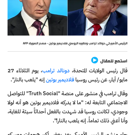
الرئيس الأميركي دونالد ترامب ونظيره الروسي فلاديمير بوتين - مصدر الصورة: AFP
استمع للمقال
قال رئيس الولايات المتحدة،
دونالد ترامب
، يوم الثلاثاء 27
مايو/ أيار، عن رئيس روسيا
فلاديمير بوتين
إنه "يلعب بالنار".
وقال ترامب في منشور على منصة "Truth Social" للتواصل
الاجتماعي التابعة له: "ما لا يدركه فلاديمير بوتين هو أنه لولا
وجودي، لكانت روسيا قد شهدت بالفعل أحداثاً سيئة للغاية،
وأنا أعني ذلك تماماً. إنه يلعب بالنار!".
جاء منشور الرئيس الأميركي بعد بعض أكبر هجمات موسكو