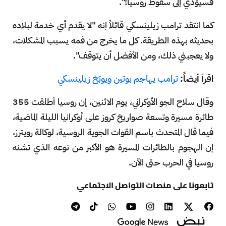
فسيؤدي إلى سقوط روسيا!".
كما انتقد ترامب زيلينسكي قائلاً إنه "لا يقدم أي خدمة لبلاده
بحديثه بهذه الطريقة. كل ما يخرج من فمه يسبب المشكلات،
ولا يعجبني ذلك، ومن الأفضل أن يتوقف".
اقرأ أيضاً:
ترامب يهاجم بوتين ويوبّخ زيلينسكي
وقال سلاح الجو الأوكراني، يوم الاثنين، إن روسيا أطلقت 355
طائرة مسيرة وتسعة صواريخ كروز على أوكرانيا الليلة الماضية،
فيما قال المتحدث باسم القوات الجوية الروسية، لوكالة رويترز،
إن الهجوم بالطائرات المسيرة هو الأكبر من نوعه الذي تشنه
روسيا في الحرب حتى الآن.
تابعونا على منصات التواصل الاجتماعي