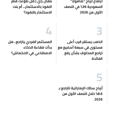
ارتفاع أرباح "صافولا"
مقال رأي | هل طوّعت قطر
السعودية 36% في النصف
النفوذ بالاستثمار... أم بنت
الأول من 2026
الاستثمار بالنفوذ؟
الذهب يستقر قرب أعلى
المستثمر الفردي يتراجع.. هل
مستوى في سبعة أسابيع مع
بدأت فقاعة الذكاء
تراجع المخاوف بشأن رفع
الاصطناعي في الانكماش؟
الفائدة
أرباح سالك الإماراتية تتراجع بـ
8.6% خلال النصف الأول من
2026