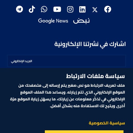
اشترك في نشرتنا الإلكترونية
سياسة ملفات الارتباط
اشترك
ملف تعريف الارتباط هو نص صغير يتم إرساله إلى متصفحك من
الموقع الإلكتروني الذي تتم زيارته. ويساعد هذا الملف الموقع
الإلكتروني في تذكّر معلومات عن زيارتك، ما يسهّل زيارة الموقع مرّة
أخرى ويتيح لك الاستفادة منه بشكل أفضل.
MARKET TECHNOLOGY POWERED BY ZAGTRADER
CNBCARABIA.COM. ALL RIGHTS RESERVED
2026
©
سياسية الخصوصية