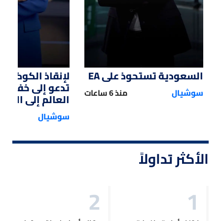
السعودية تستحوذ على EA
لإنقاذ الكوكب.. 
تدعو إلى خفض 
سوشيال
منذ 6 ساعات
العالم إلى النصف
سوشيال
الأكثر تداولاً