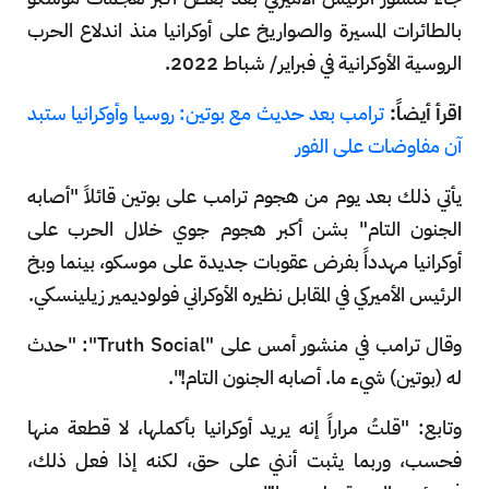
بالطائرات المسيرة والصواريخ على أوكرانيا منذ اندلاع الحرب
الروسية الأوكرانية في فبراير/ شباط 2022.
اقرأ أيضاً:
ترامب بعد حديث مع بوتين: روسيا وأوكرانيا ستبد
آن مفاوضات على الفور
يأتي ذلك بعد يوم من هجوم ترامب على بوتين قائلاً "أصابه
الجنون التام" بشن أكبر هجوم جوي خلال الحرب على
أوكرانيا مهدداً بفرض عقوبات جديدة على موسكو، بينما وبخ
الرئيس الأميركي في المقابل نظيره الأوكراني فولوديمير زيلينسكي.
وقال ترامب في منشور أمس على "Truth Social": "حدث
له (بوتين) شيء ما. أصابه الجنون التام!".
وتابع: "قلتُ مراراً إنه يريد أوكرانيا بأكملها، لا قطعة منها
فحسب، وربما يثبت أنني على حق، لكنه إذا فعل ذلك،