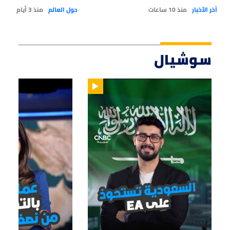
آخر الأخبار
منذ 10 ساعات
حول العالم
منذ 3 أيام
سوشيال
01:47
01:12