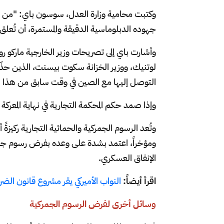
وكتبت محامية وزارة العدل، سوسون باي: "من ال
جهوده الدبلوماسية الدقيقة والمستمرة، أن تُعلق
وأشارت باي إلى تصريحات وزير الخارجية ماركو روب
لوتنيك، ووزير الخزانة سكوت بيسنت، الذين حذّرو
التوصل إليها مع الصين في وقت سابق من هذا الش
وإذا صمد حكم المحكمة التجارية في نهاية المعركة
وتُعد الرسوم الجمركية والحمائية التجارية ركيزةً أ
ومؤخراً، اعتمد بشدة على وعده بفرض رسوم جمرك
الإنفاق العسكري.
اقرأ أيضاً:
النواب الأميركي يقر مشروع قانون الض
وسائل أخرى لفرض الرسوم الجمركية