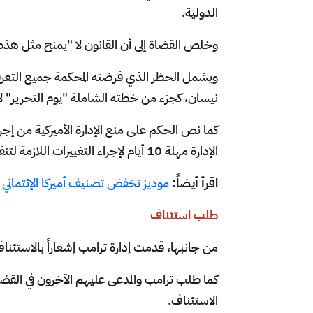
الدولية.
وخلص القضاة إلى أن القانون لا "يمنح مثل هذه 
ويشمل الحظر الذي فرضته المحكمة جميع التعرفات
نيسان، كجزء من خطته الشاملة "يوم التحرير" لإعا
كما نص الحكم على منع الإدارة الأميركية من إجر
الإدارة مهلة 10 أيام لإجراء التغييرات اللازمة لتنفيذ الأوامر.
اقرأ أيضاً:
موديز تخفض تصنيف أميركا الإئتماني وت
طلب استئناف
من جانبها، قدمت إدارة ترامب إشعاراً بالاستئ
كما طلب ترامب والمدعى عليهم الآخرون في القضي
الاستئناف.