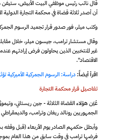
قال نائب رئيس موظفي البيت الأبيض، ستيفن م
أن أصدر ثلاثة قضاة في محكمة التجارة الدولية الأ
وكتب ميلر، فور صدور قرار تجميد الرسوم الجمركي
غير المنتخبين الذين يحاولون فرض إرادتهم عندم
الاقتصاد".
اقرأ أيضاً:
دراسة: الرسوم الجمركية الأميركية تؤثر
تفاصيل قرار محكمة التجارة
عُيّن هؤلاء القضاة الثلاثة - جين ريستاني، وتيمو
الجمهوريين رونالد ريغان وترامب، والديمقراطي بار
وأبطل حكمهم الصادر يوم الأربعاء (قبل وقفه ب
فرضها ترامب في وقت سابق من هذا العام بموجب 