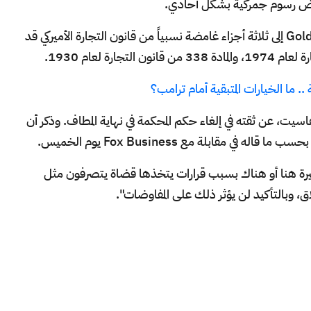
ض رسوم جمركية بشكل أحادي.
وأشار اقتصاديو غولدمان ساكس Goldman Sachs إلى ثلاثة أجزاء غامضة نسبياً من قانون التجارة الأميركي قد
.. ما الخيارات المتبقية أمام ترامب؟
سيت، عن ثقته في إلغاء حكم المحكمة في نهاية المطاف. وذكر أن
 مقابلة مع Fox Business يوم الخميس.
رة هنا أو هناك بسبب قرارات يتخذها قضاة يتصرفون مثل
ق، وبالتأكيد لن يؤثر ذلك على المفاوضات".