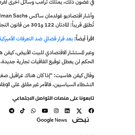
في غضون ذلك، يمتلك ترامب وسائل أخرى لفر
تُطبّق قريباً: المادتان 122 و301 من قانون التجارة لعام 1974، والمادة 338 من قانون التجارة لعام 1930.
اقرأ أيضاً:
بعد قرار قضائي ضد التعرفات الأميركية 
وعبر المستشار الاقتصادي للبيت الأبيض، كيفن ها
الحكم لن يعطل توقيع اتفاقيات تجارية جديدة، بحسب ما قاله في
وقال كيفن هاسيت: "إذا كان هناك عراقيل صغي
النشطاء السياسيين، فالأمر غير مقلق على الإطلا
تابعونا على منصات التواصل الاجتماعي