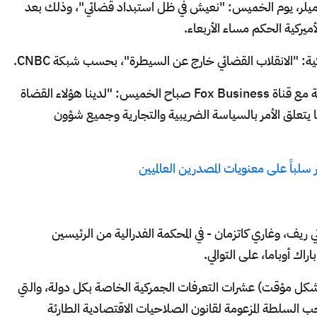
يلر، يوم الخميس: "نعيش في ظل استبداد قضائي"، وذلك بعد
ميركية الحكم مساء الأربعاء.
ة: "الانقلاب القضائي خارج عن السيطرة"، بحسب شبكة CNBC.
وقال مستشار ترامب، جيسون ميلر، خلال مقابلة مع قناة Fox Business صباح الخميس: "لدينا هؤلاء القضاة
ا يتعلق الأمر بالسياسة الضريبية والتجارية وجميع شؤون
 سلباً على معنويات المصدرين العالميين
ثي ريف، وغاري كاتزمان - في المحكمة الفدرالية من الرئيسين
اك أوباما، على التوالي.
شكل مؤقت) عشرات التعرفات الجمركية الخاصة بكل دولة، والتي
السلطة المزعومة لقانون الصلاحيات الاقتصادية الطارئة