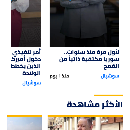
لأول مرة منذ سنوات..
أمر تنفيذي من ت
سوريا مكتفية ذاتياً من
دخول أميركا لل
القمح
الذين يخططون ل
الولادة
سوشيال
منذ 1 يوم
سوشيال
الأكثر مشاهدة