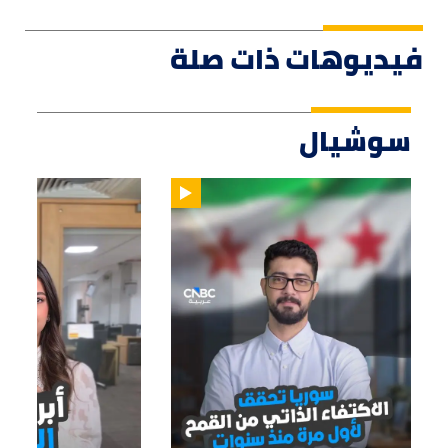
فيديوهات ذات صلة
سوشيال
01:14
01:33