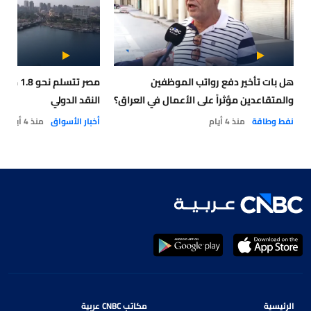
هل بات تأخير دفع رواتب الموظفين
مصر تتسلم
والمتقاعدين مؤثراً على الأعمال في العراق؟
النقد الدولي
نفط وطاقة
منذ 4 أيام
أخبار الأسواق
منذ 4 أيام
الرئيسية
مكاتب CNBC عربية