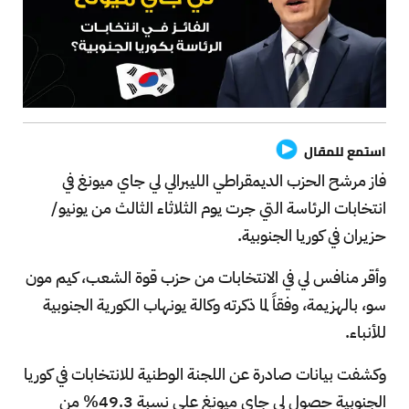
استمع للمقال
فاز مرشح الحزب الديمقراطي الليبرالي لي جاي ميونغ في
انتخابات الرئاسة التي جرت يوم الثلاثاء الثالث من يونيو/
حزيران في كوريا الجنوبية.
وأقر منافس لي في الانتخابات من حزب قوة الشعب، كيم مون
سو، بالهزيمة، وفقاً لما ذكرته وكالة يونهاب الكورية الجنوبية
للأنباء.
وكشفت بيانات صادرة عن اللجنة الوطنية للانتخابات في كوريا
الجنوبية حصول لي جاي ميونغ على نسبة 49.3% من