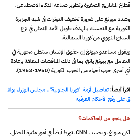
قطاع المشاريع الصغيرة وتطوير صناعة الذكاء الاصطناعي.
وشدد ميونغ على ضرورة تخفيف التوترات في شبه الجزيرة
الكورية مع التمسك بالهدف طويل الأمد المتمثل في نزع
السلاح النووي من كوريا الشمالية.
ويقول مساعدو ميونغ إن حقوق الإنسان ستظل محورية في
التعامل مع بيونغ يانغ، بما في ذلك المناقشات المتعلقة بإعادة
أي أسرى حرب أحياء من الحرب الكورية (1950-1953).
اقرأ أيضاً:
تفاصيل أزمة "كوريا الجنوبية".. مجلس الوزراء يواف
ق على رفع الأحكام العرفية
هل ينجو من المحاكمات؟
لكن ميونغ، وبحسب CNN، تورط أيضاً في أمور مثيرة للجدل،