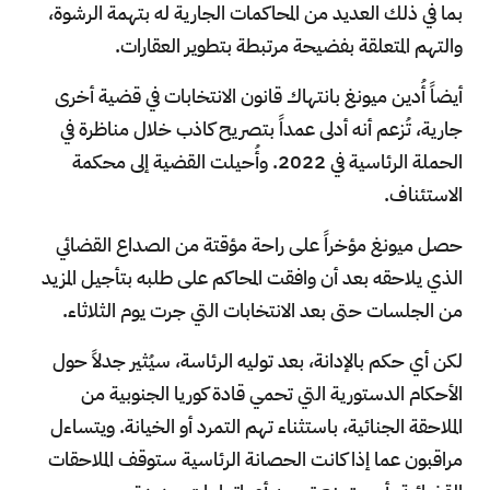
بما في ذلك العديد من المحاكمات الجارية له بتهمة الرشوة،
والتهم المتعلقة بفضيحة مرتبطة بتطوير العقارات.
أيضاً أُدين ميونغ بانتهاك قانون الانتخابات في قضية أخرى
جارية، تُزعم أنه أدلى عمداً بتصريح كاذب خلال مناظرة في
الحملة الرئاسية في 2022. وأُحيلت القضية إلى محكمة
الاستئناف.
حصل ميونغ مؤخراً على راحة مؤقتة من الصداع القضائي
الذي يلاحقه بعد أن وافقت المحاكم على طلبه بتأجيل المزيد
من الجلسات حتى بعد الانتخابات التي جرت يوم الثلاثاء.
لكن أي حكم بالإدانة، بعد توليه الرئاسة، سيُثير جدلاً حول
الأحكام الدستورية التي تحمي قادة كوريا الجنوبية من
الملاحقة الجنائية، باستثناء تهم التمرد أو الخيانة. ويتساءل
مراقبون عما إذا كانت الحصانة الرئاسية ستوقف الملاحقات