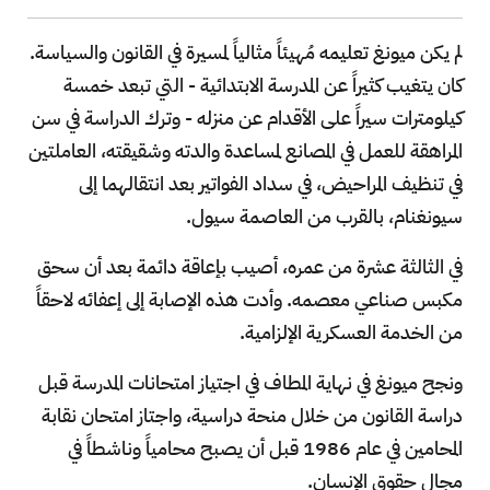
لم يكن ميونغ تعليمه مُهيئاً مثالياً لمسيرة في القانون والسياسة.
كان يتغيب كثيراً عن المدرسة الابتدائية - التي تبعد خمسة
كيلومترات سيراً على الأقدام عن منزله - وترك الدراسة في سن
المراهقة للعمل في المصانع لمساعدة والدته وشقيقته، العاملتين
في تنظيف المراحيض، في سداد الفواتير بعد انتقالهما إلى
سيونغنام، بالقرب من العاصمة سيول.
في الثالثة عشرة من عمره، أصيب بإعاقة دائمة بعد أن سحق
مكبس صناعي معصمه. وأدت هذه الإصابة إلى إعفائه لاحقاً
من الخدمة العسكرية الإلزامية.
ونجح ميونغ في نهاية المطاف في اجتياز امتحانات المدرسة قبل
دراسة القانون من خلال منحة دراسية، واجتاز امتحان نقابة
المحامين في عام 1986 قبل أن يصبح محامياً وناشطاً في
مجال حقوق الإنسان.