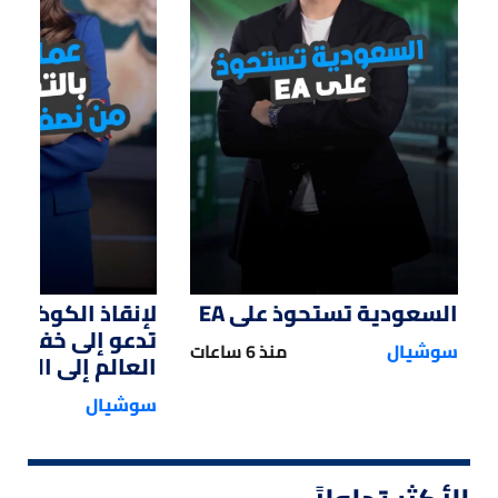
01:47
01:12
السعودية تستحوذ على EA
لإنقاذ الكوكب.. 
تدعو إلى خفض 
سوشيال
منذ 6 ساعات
العالم إلى النصف
سوشيال