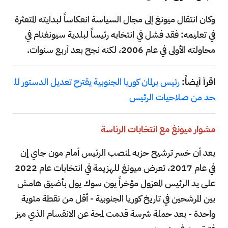
وكان انتقال ميونغ إلى مجال السياسة انعكاساً لبدايته المتعثرة
في تعليمه: فقد فشل في انتخابه رئيساً لبلدية سيونغنام في
محاولته الأولى في عام 2006، لكنه نجح بعد أربع سنوات.
اقرأ أيضاً:
رئيس برلمان كوريا الجنوبية يقترح تعديل الدستور لل
حد من صلاحيات الرئيس
مشوار ميونغ مع انتخابات الرئاسة
بعد أن خسر ترشيح حزبه لمنصب الرئيس أمام مون جاي إن
في عام 2017، تعرض ميونغ للهزيمة في انتخابات عام 2022
على يد الرئيس المعزول مؤخراً يون سوك يول بأضيق هامش
بين المرشحين في تاريخ كوريا الجنوبية - أقل من نقطة مئوية
واحدة - بعد حملة شرسة قدمت لمحة عن الانقسام الذي ميز