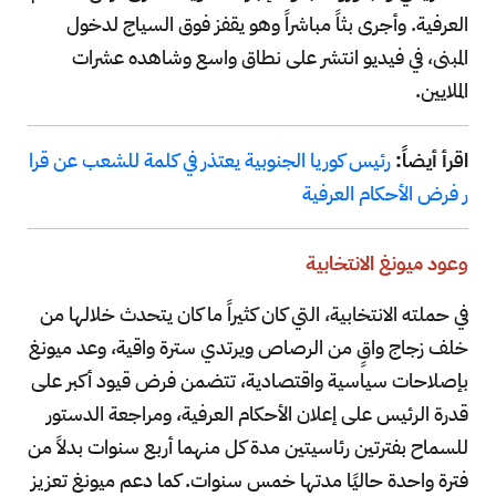
العرفية. وأجرى بثاً مباشراً وهو يقفز فوق السياج لدخول
المبنى، في فيديو انتشر على نطاق واسع وشاهده عشرات
الملايين.
اقرأ أيضاً:
رئيس كوريا الجنوبية يعتذر في كلمة للشعب عن قرا
ر فرض الأحكام العرفية
وعود ميونغ الانتخابية
في حملته الانتخابية، التي كان كثيراً ما كان يتحدث خلالها من
خلف زجاج واقٍ من الرصاص ويرتدي سترة واقية، وعد ميونغ
بإصلاحات سياسية واقتصادية، تتضمن فرض قيود أكبر على
قدرة الرئيس على إعلان الأحكام العرفية، ومراجعة الدستور
للسماح بفترتين رئاسيتين مدة كل منهما أربع سنوات بدلاً من
فترة واحدة حاليًا مدتها خمس سنوات. كما دعم ميونغ تعزيز