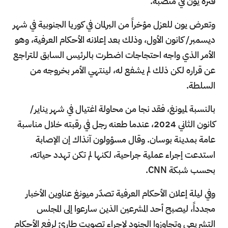
فترة يون في منصبه.
وتعرض يون للعزل مؤخراً من البرلمان في كوريا الجنوبية في شهر
ديسمبر/ كانون الأول، وذلك بعد إعلانه الأحكام العرفية، وهو
الأمر الذي واجه احتجاجات اضطرت بالرئيس السابق للتراجع
عن قراره لكن ذلك لم يشفع له، لينتهي الأمر بخروجه من
السلطة.
بالنسبة لميونغ، فقد نجا من محاولة اغتيال في شهر يناير/
كانون الثاني 2024، عندما طعنه رجل في رقبته خلال مناسبة
عامة بمدينة بوسان. وقال مسؤولون آنذاك إن الإصابة
استدعت إجراء عملية جراحية، لكنها لم تكن تهدد حياته،
بحسب شبكة CNN.
وفي ليلة إعلان الأحكام العرفية تصدّر ميونغ عناوين الأخبار
مجدداً، ليصبح أحد المشرعين الذين سارعوا إلى المجلس
التشريعي وتجاوزوا الجنود لإجراء تصويت طارئ لرفع الأحكام