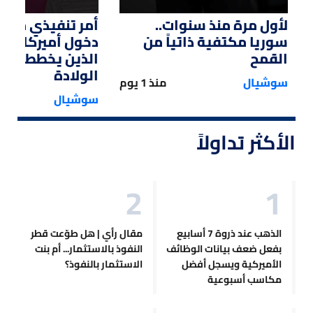
لأول مرة منذ سنوات..
أمر تنفيذي من ت
سوريا مكتفية ذاتياً من
دخول أميركا لل
القمح
الذين يخططون ل
الولادة
سوشيال
منذ 1 يوم
سوشيال
الأكثر تداولاً
الذهب عند ذروة 7 أسابيع
مقال رأي | هل طوّعت قطر
بفعل ضعف بيانات الوظائف
النفوذ بالاستثمار... أم بنت
الأميركية ويسجل أفضل
الاستثمار بالنفوذ؟
مكاسب أسبوعية