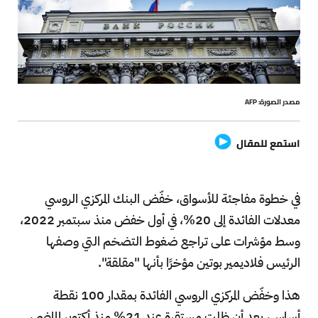
مصدر الصورة: AFP
استمع للمقال
في خطوة مفاجئة للأسواق، خفّض البنك المركزي الروسي
معدلات الفائدة إلى 20%، في أول خفض منذ سبتمبر 2022،
وسط مؤشرات على تراجع ضغوط التضخم التي وصفها
الرئيس فلاديمير بوتين مؤخرًا بأنها "مقلقة".
هذا وخفّض المركزي الروسي الفائدة بمقدار 100 نقطة
أساس، بعد أن ظلت مستقرة عند 21% منذ أكتوبر الماضي،