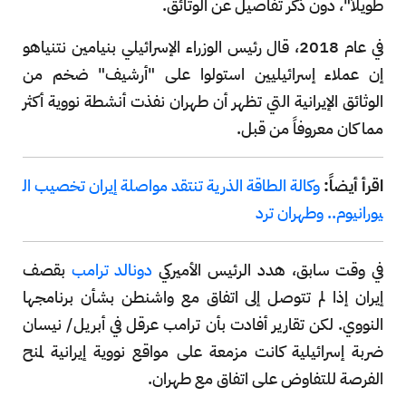
طويلاً"، دون ذكر تفاصيل عن الوثائق.
في عام 2018، قال رئيس الوزراء الإسرائيلي بنيامين نتنياهو
إن عملاء إسرائيليين استولوا على "أرشيف" ضخم من
الوثائق الإيرانية التي تظهر أن طهران نفذت أنشطة نووية أكثر
مما كان معروفاً من قبل.
اقرأ أيضاً:
وكالة الطاقة الذرية تنتقد مواصلة إيران تخصيب ال
يورانيوم.. وطهران ترد
في وقت سابق، هدد الرئيس الأميركي
دونالد ترامب
بقصف
إيران إذا لم تتوصل إلى اتفاق مع واشنطن بشأن برنامجها
النووي. لكن تقارير أفادت بأن ترامب عرقل في أبريل/ نيسان
ضربة إسرائيلية كانت مزمعة على مواقع نووية إيرانية لمنح
الفرصة للتفاوض على اتفاق مع طهران.