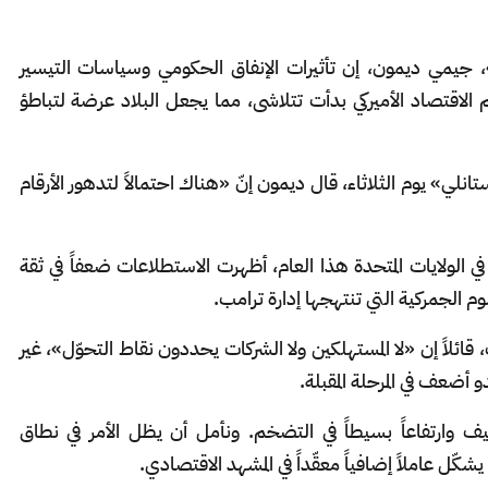
، جيمي ديمون، إن تأثيرات الإنفاق الحكومي وسياسات التيسير
م الاقتصاد الأميركي بدأت تتلاشى، مما يجعل البلاد عرضة لتباطؤ
لي» يوم الثلاثاء، قال ديمون إنّ «هناك احتمالاً لتدهور الأرقام
في الولايات المتحدة هذا العام، أظهرت الاستطلاعات ضعفاً في ثقة
 الجمركية التي تنتهجها إدارة ترامب.
ائلاً إن «لا المستهلكين ولا الشركات يحددون نقاط التحوّل»، غير
و أضعف في المرحلة المقبلة.
ف وارتفاعاً بسيطاً في التضخم. ونأمل أن يظل الأمر في نطاق
ّل عاملاً إضافياً معقّداً في المشهد الاقتصادي.