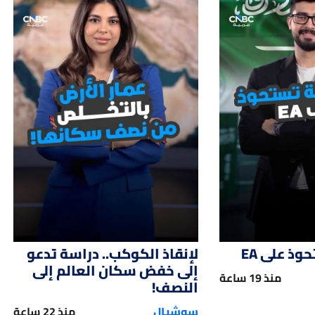
01:47
01:
ذ على EA
لإنقاذ الكوكب.. دراسة تدعو
إلى خفض سكان العالم إلى
منذ 19 ساعة
النصف!
سوشيال
منذ 22 ساعة