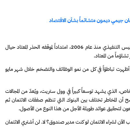
ان جيمي ديمون متشائماً بشأن الاقتصاد
وتُعد تصريحات ديمون، الذي يتولى منصب الرئيس التنفيذي منذ عام 2006، امتداداً لموقفه الحذر المعتاد حيال
تشاؤماً من المعتاد.
يرة أظهرت تباطؤاً في كل من نمو الوظائف والتضخم خلال شهر مايو
ص، الذي يشهد توسعاً كبيراً في وول ستريت، ويُعدّ من المجالات
أن المخاطر تختلف بين البنوك التي تنظم صفقات الائتمان ثم
عون لتحقيق عوائد طويلة الأجل من هذا النوع من الأصول.
الآن لشراء الائتمان لو كنت مدير صندوق؟ لا. لن أشتري الائتمان