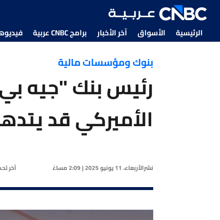
الرئيسية
الأسواق
آخر الأخبار
برامج CNBC عربية
فيديوهات CNBC
بنوك ومؤسسات مالية
رئيس بنك "جيه بي 
الأميركي قد يتدهور
نشر
الأربعاء، 11 يونيو 2025 | 2:09 مساءً
آخر تح