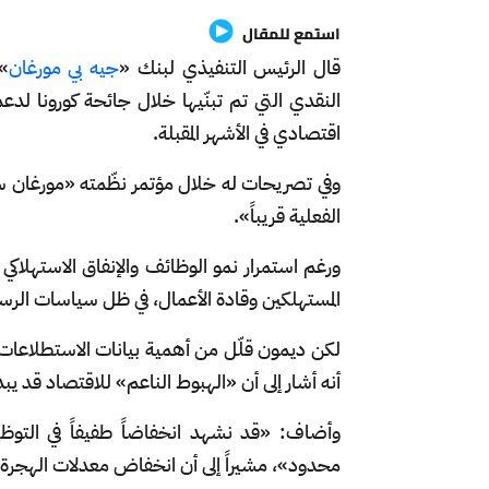
استمع للمقال
قال الرئيس التنفيذي لبنك «
جيه بي مورغان
»
النقدي التي تم تبنّيها خلال جائحة كورونا لدع
اقتصادي في الأشهر المقبلة.
وفي تصريحات له خلال مؤتمر نظّمته «مورغان ستان
الفعلية قريباً».
ورغم استمرار نمو الوظائف والإنفاق الاستهلاكي 
المستهلكين وقادة الأعمال، في ظل سياسات الرسوم
لكن ديمون قلّل من أهمية بيانات الاستطلاعات، ق
أنه أشار إلى أن «الهبوط الناعم» للاقتصاد قد يبد
وأضاف: «قد نشهد انخفاضاً طفيفاً في التوظي
محدود»، مشيراً إلى أن انخفاض معدلات الهجرة يشك