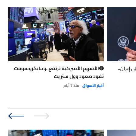
 إيران..
🔴الأسهم الأميركية ترتفع..ومايكروسوفت
تقود صعود وول ستريت
الر
أخبار الأسواق
منذ 7 أيام
آخر 