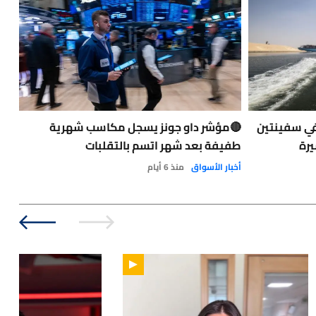
في سفينتين
🔴مؤشر داو جونز يسجل مكاسب شهرية
حاد
يرة
طفيفة بعد شهر اتسم بالتقلبات
الت
الو
أخبار الأسواق
منذ 6 أيام
نفط