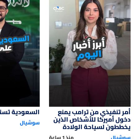
12
01:14
أمر تنفيذي من ترامب يمنع
السعودية تستحو
دخول أميركا للأشخاص الذين
سوشيال
يخططون لسياحة الولادة
سوشيال
منذ 1 ساعة