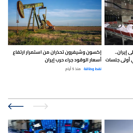
 إيران..
إكسون وشيفرون تحذران من استمرار ارتفاع
الب
ي أولى جلسات
أسعار الوقود جراء حرب إيران
في 
نفط وطاقة
منذ 5 أيام
نفط