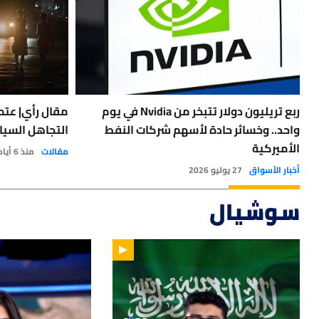
ربع تريليون دولار تتبخر من Nvidia في يوم
مقال رأي| عتمة
واحد.. وخسائر حادة لأسهم شركات النفط
التجاهل السيا
الأميركية
مقالات
منذ 6 أيام
أخبار الأسواق
27 يوليو 2026
سوشيال