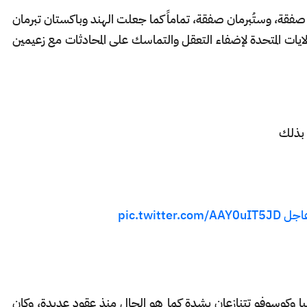
 صفقة، وستُبرمان صفقة، تماماً كما جعلت الهند وباكستان تبرمان
ولايات المتحدة لإضفاء التعقل والتماسك على المحادثات مع زعيمين
 بذلك
اجل
pic.twitter.com/AAY0uIT5JD
ربيا وكوسوفو تتنازعان بشدة كما هو الحال منذ عقود عديدة، وكان