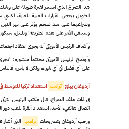
هذا الصراع الذي استمر لفترة طويلة على وشك أن
الطويل ببعض القرارات الغبية للغاية، لكنني 
وصراعهما على سد ضخم يؤثر على نهر النيل ال
وسيبقى الأمر على هذه الطريقة! وبالمثل، سيكون لد
وأضاف الرئيس الأميركي أنه يجري انعقاد اجتماعات
وأوضح الرئيس الأميركي مختتماً منشوره: "تجري ال
على أي فضل في أي شيء، ولكن لا بأس، فالناس 
أردوغان يبلغ
ترامب
استعداد تركيا للتوسط في ح
في ذات ملف الصراع، قال مكتب الرئيس التركي ر
اتصال هاتفي، الأحد، استعداد أنقرة للعب دور ال
ورحب أردوغان بتصريحات
ترامب
التي أشار في