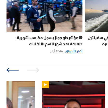
في سفينتين
🔴مؤشر داو جونز يسجل مكاسب شهرية
حاد
يرة
طفيفة بعد شهر اتسم بالتقلبات
الت
الو
أخبار الأسواق
منذ 6 أيام
نفط