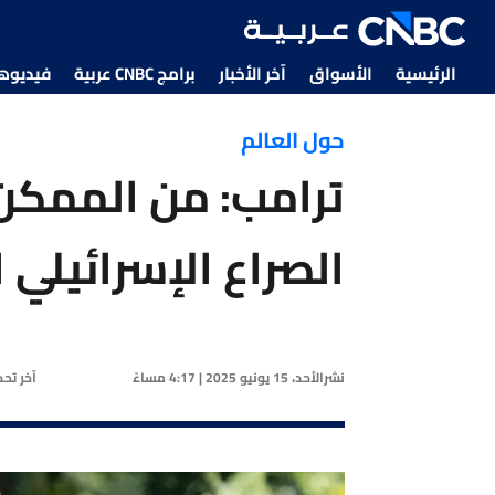
الرئيسية
الأسواق
آخر الأخبار
برامج CNBC عربية
فيديوهات CNBC
حول العالم
ترامب: من الممكن 
الصراع الإسرائيلي ا
نشر
الأحد، 15 يونيو 2025 | 4:17 مساءً
آخر تح