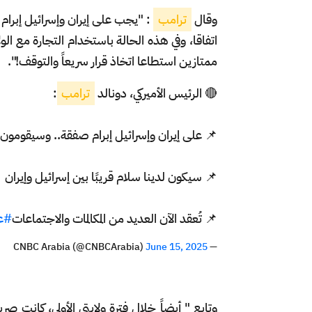
وقال
ترامب
: "يجب على إيران وإسرائيل إبرام
اتفاقا، وفي هذه الحالة باستخدام التجارة مع ال
ممتازين استطاعا اتخاذ قرار سريعاً والتوقف!".
🔴 الرئيس الأميركي، دونالد
ترامب
:
📌 على إيران وإسرائيل إبرام صفقة.. وسيقومون
📌 سيكون لدينا سلام قريبًا بين إسرائيل وإيران
📌 تُعقد الآن العديد من المكالمات والاجتماعات
#ع
June 15, 2025
— CNBC Arabia (@CNBCArabia)
وتابع " أيضاً خلال فترة ولايتي الأولى، كانت ص