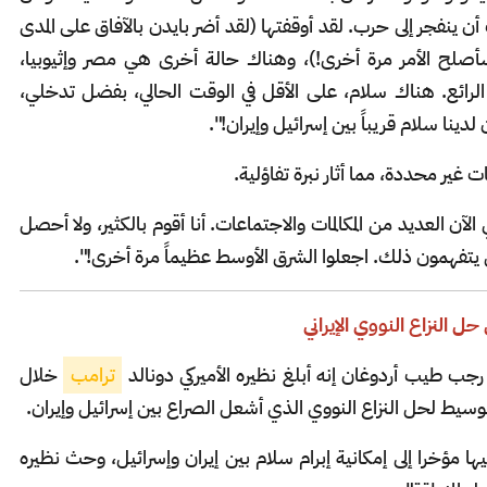
 ينفجر إلى حرب. لقد أوقفتها (لقد أضر بايدن بالآفاق على المدى
سأصلح الأمر مرة أخرى!)، وهناك حالة أخرى هي مصر وإثيوبيا،
رائع. هناك سلام، على الأقل في الوقت الحالي، بفضل تدخلي،
ينا سلام قريباً بين إسرائيل وإيران!".
 غير محددة، مما أثار نبرة تفاؤلية.
آن العديد من المكالمات والاجتماعات. أنا أقوم بالكثير، ولا أحصل
يتفهمون ذلك. اجعلوا الشرق الأوسط عظيماً مرة أخرى!".
ل النزاع النووي الإيراني
جب طيب أردوغان إنه أبلغ نظيره الأميركي دونالد
ترامب
خلال
وسيط لحل النزاع النووي الذي أشعل الصراع بين إسرائيل وإيران.
ها مؤخرا إلى إمكانية إبرام سلام بين إيران وإسرائيل، وحث نظيره