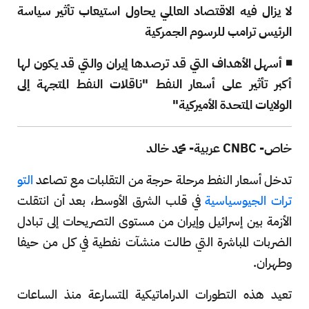
لا يزال فيه الاقتصاد العالمي يحاول استيعاب تأثير سياسة
الرئيس ترامب للرسوم الجمركية
◾ أسهل الأهداف التي قد ترصدها إيران والتي قد يكون لها
أكبر تأثير على أسعار النفط "ناقلات النفط المتجهة إلى
الولايات المتحدة الأميركية"
خاص- CNBC عربية- محمد خالد
تدخل أسعار النفط مرحلة حرجة من التقلبات مع تصاعد
التو
ترات الجيوسياسية
في قلب الشرق الأوسط، بعد أن انتقلت
الأزمة بين إسرائيل وإيران من مستوى التصريحات إلى تبادل
الضربات المباشرة التي طالت منشآت نفطية في كل من حيفا
وطهران.
تعيد هذه التطورات الدراماتيكية المتسارعة منذ الساعات