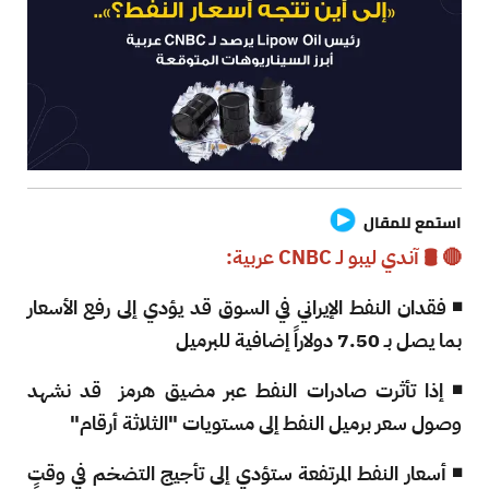
استمع للمقال
🔴 🛢️ آندي ليبو لـ CNBC عربية:
◾ فقدان النفط الإيراني في السوق قد يؤدي إلى رفع الأسعار
بما يصل بـ 7.50 دولاراً إضافية للبرميل
◾ إذا تأثرت صادرات النفط عبر مضيق هرمز قد نشهد
وصول سعر برميل النفط إلى مستويات "الثلاثة أرقام"
◾ أسعار النفط المرتفعة ستؤدي إلى تأجيج التضخم في وقتٍ