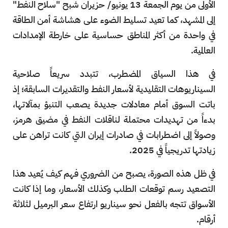
الأولى من يوم الجمعة 13 يونيو/ حزيران شبح "سلاح النفط"
إلى المشهد، كما تعيد تسليط الضوء على هشاشة أمن الطاقة
في واحدة من أكثر المناطق حساسية على خارطة الإمدادات
العالمية.
في هذا السياق المضطرب، تتبدد سريعاً صلاحية
السيناريوهات التقليدية لأسعار النفط والتقديرات السابقة؛ إذ
باتت السوق أمام معادلات جديدة يصعب التنبؤ بمآلاتها،
بدءاً من تهديدات محتملة لناقلات النفط في مضيق هرمز،
وصولاً إلى اضطرابات في صادرات إيران التي كانت تراهن على
زيادتها تدريجياً في 2025.
في ظل هذه الصورة، يصبح من الضروري فهم كيف يُعيد هذا
التصعيد رسم توقعات الطلب وكذلك الأسعار، وما إذا كانت
الأسواق تتجه بالفعل نحو سيناريو ارتفاع سعر البرميل لثلاثة
أرقام.