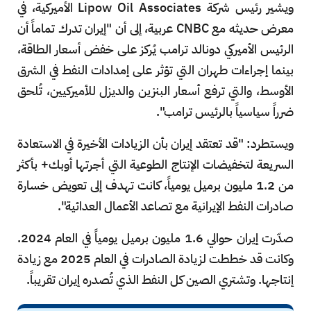
ويشير رئيس شركة Lipow Oil Associates الأميركية، في
معرض حديثه مع CNBC عربية، إلى أن "إيران تدرك تماماً أن
الرئيس الأميركي دونالد ترامب يُركز على خفض أسعار الطاقة،
بينما إجراءات طهران التي تؤثر على إمدادات النفط في الشرق
الأوسط، والتي ترفع أسعار البنزين والديزل للأميركيين، تُلحق
ضرراً سياسياً بالرئيس ترامب".
ويستطرد: "قد تعتقد إيران بأن الزيادات الأخيرة في الاستعادة
السريعة لتخفيضات الإنتاج الطوعية التي أجرتها أوبك+ بأكثر
من 1.2 مليون برميل يومياً، كانت تهدف إلى تعويض خسارة
صادرات النفط الإيرانية مع تصاعد الأعمال العدائية".
صدّرت إيران حوالي 1.6 مليون برميل يومياً في العام 2024.
وكانت قد خططت لزيادة الصادرات في العام 2025 مع زيادة
إنتاجها. وتشتري الصين كل النفط الذي تُصدره إيران تقريباً.