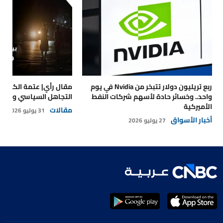
ربع تريليون دولار تتبخر من Nvidia في يوم
مقال رأي| عتمة الكهرباء
واحد.. وخسائر حادة لأسهم شركات النفط
التجاهل السياسي والتداع
الأميركية
مقالات
31 يوليو 2026
أخبار الأسواق
27 يوليو 2026