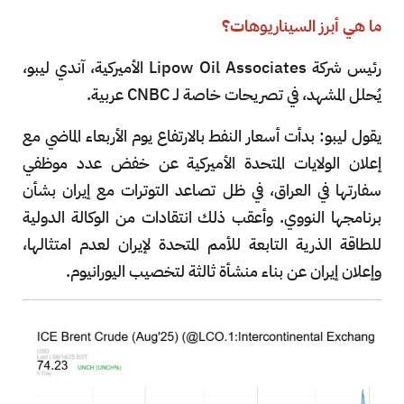
ما هي أبرز السيناريوهات؟
رئيس شركة Lipow Oil Associates الأميركية، آندي ليبو،
يُحلل المشهد، في تصريحات خاصة لـ CNBC عربية.
يقول ليبو: بدأت أسعار النفط بالارتفاع يوم الأربعاء الماضي مع
إعلان الولايات المتحدة الأميركية عن خفض عدد موظفي
سفارتها في العراق، في ظل تصاعد التوترات مع إيران بشأن
برنامجها النووي. وأعقب ذلك انتقادات من الوكالة الدولية
للطاقة الذرية التابعة للأمم المتحدة لإيران لعدم امتثالها،
وإعلان إيران عن بناء منشأة ثالثة لتخصيب اليورانيوم.