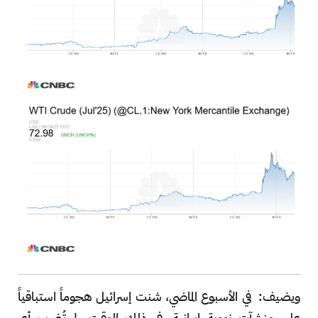
ويضيف: في الأسبوع الماضي، شنت إسرائيل هجوماً استباقياً
على منشآت نووية إيرانية. في ذلك الوقت، لم تُضرب أي