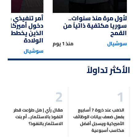
لأول مرة منذ سنوات..
أمر تنفيذي من ت
سوريا مكتفية ذاتياً من
دخول أميركا لل
القمح
الذين يخططون ل
الولادة
سوشيال
منذ 1 يوم
سوشيال
الأكثر تداولاً
الذهب عند ذروة 7 أسابيع
مقال رأي | هل طوّعت قطر
بفعل ضعف بيانات الوظائف
النفوذ بالاستثمار... أم بنت
الأميركية ويسجل أفضل
الاستثمار بالنفوذ؟
مكاسب أسبوعية