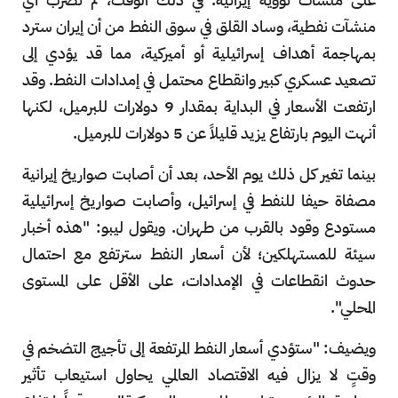
منشآت نفطية، وساد القلق في سوق النفط من أن إيران سترد
بمهاجمة أهداف إسرائيلية أو أميركية، مما قد يؤدي إلى
تصعيد عسكري كبير وانقطاع محتمل في إمدادات النفط. وقد
ارتفعت الأسعار في البداية بمقدار 9 دولارات للبرميل، لكنها
أنهت اليوم بارتفاع يزيد قليلاً عن 5 دولارات للبرميل.
بينما تغير كل ذلك يوم الأحد، بعد أن أصابت صواريخ إيرانية
مصفاة حيفا للنفط في إسرائيل، وأصابت صواريخ إسرائيلية
مستودع وقود بالقرب من طهران. ويقول ليبو: "هذه أخبار
سيئة للمستهلكين؛ لأن أسعار النفط سترتفع مع احتمال
حدوث انقطاعات في الإمدادات، على الأقل على المستوى
المحلي".
ويضيف: "ستؤدي أسعار النفط المرتفعة إلى تأجيج التضخم في
وقتٍ لا يزال فيه الاقتصاد العالمي يحاول استيعاب تأثير