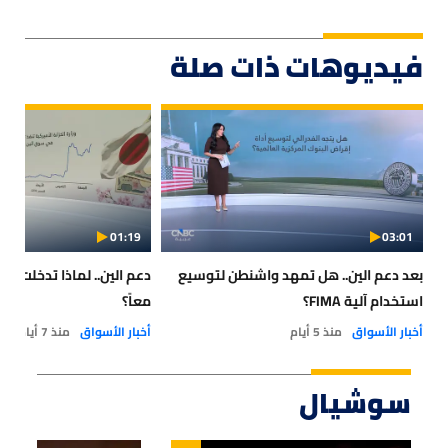
فيديوهات ذات صلة
01:19
03:01
بعد دعم الين.. هل تمهد واشنطن لتوسيع
دعم الين.. لماذا تدخلت 
استخدام آلية FIMA؟
معاً؟
أخبار الأسواق
منذ 5 أيام
أخبار الأسواق
منذ 7 أيام
سوشيال