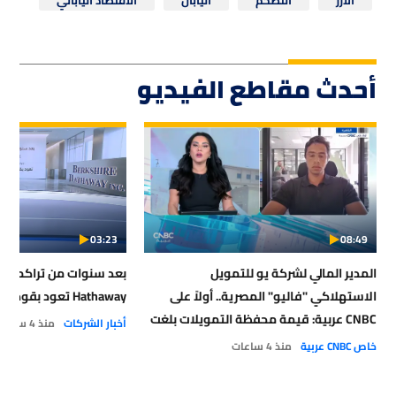
أحدث مقاطع الفيديو
03:23
08:49
المدير المالي لشركة يو للتمويل
الاستهلاكي "فاليو" المصرية.. أولاً على
Hathaway تعود بقوة إلى شراء الأسهم!
CNBC عربية: قيمة محفظة التمويلات بلغت
أخبار الشركات
منذ 4 ساعات
16 مليار جنيه بالنصف الأول 2026
خاص CNBC عربية
منذ 4 ساعات