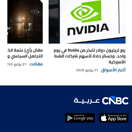
ربع تريليون دولار تتبخر من Nvidia في يوم
مقال رأي| عتمة الكهرباء
واحد.. وخسائر حادة لأسهم شركات النفط
التجاهل السياسي والتداع
الأميركية
مقالات
31 يوليو 2026
أخبار الأسواق
27 يوليو 2026