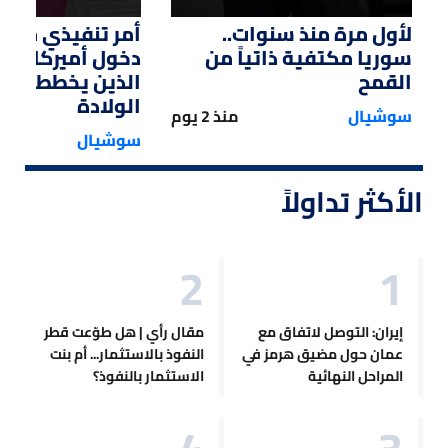
لأول مرة منذ سنوات..
أمر تنفيذي من ت
سوريا مكتفية ذاتياً من
دخول أميركا لل
القمح
الذين يخططون ل
الولادة
سوشيال
منذ 2 يوم
سوشيال
الأكثر تداولاً
إيران: التوصل لاتفاق مع
مقال رأي | هل طوّعت قطر
عمان حول مضيق هرمز في
النفوذ بالاستثمار... أم بنت
المراحل النهائية
الاستثمار بالنفوذ؟