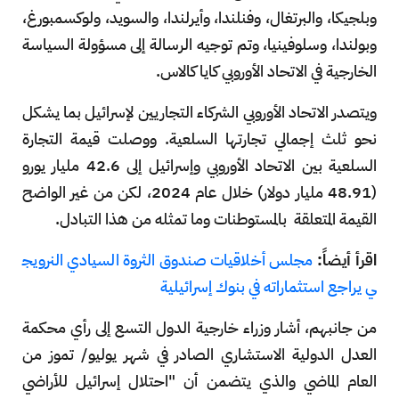
وبلجيكا، والبرتغال، وفنلندا، وأيرلندا، والسويد، ولوكسمبورغ،
وبولندا، وسلوفينيا، وتم توجيه الرسالة إلى مسؤولة السياسة
الخارجية في الاتحاد الأوروبي كايا كالاس.
ويتصدر الاتحاد الأوروبي الشركاء التجاريين لإسرائيل بما يشكل
نحو ثلث إجمالي تجارتها السلعية. ووصلت قيمة التجارة
السلعية بين الاتحاد الأوروبي وإسرائيل إلى 42.6 مليار يورو
(48.91 مليار دولار) خلال عام 2024، لكن من غير الواضح
القيمة المتعلقة بالمستوطنات وما تمثله من هذا التبادل.
اقرأ أيضاً:
مجلس أخلاقيات صندوق الثروة السيادي النرويج
ي يراجع استثماراته في بنوك إسرائيلية
من جانبهم، أشار وزراء خارجية الدول التسع إلى رأي محكمة
العدل الدولية الاستشاري الصادر في شهر يوليو/ تموز من
العام الماضي والذي يتضمن أن "احتلال إسرائيل للأراضي