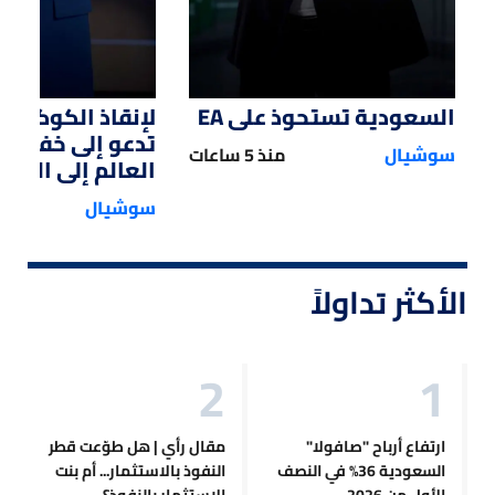
السعودية تستحوذ على EA
لإنقاذ الكوكب.. 
تدعو إلى خفض 
سوشيال
منذ 5 ساعات
العالم إلى النصف
سوشيال
الأكثر تداولاً
ارتفاع أرباح "صافولا"
مقال رأي | هل طوّعت قطر
السعودية 36% في النصف
النفوذ بالاستثمار... أم بنت
الأول من 2026
الاستثمار بالنفوذ؟