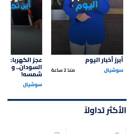
أبرز أخبار اليوم
عجز الكهرباء يؤ
السودان.. والحل
سوشيال
منذ 2 ساعة
شمسه!
سوشيال
الأكثر تداولاً