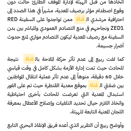
اتخاذها من قبل الهيئة لإدارة الموقف الطارئ حالت دون
وقوع اصطدام مؤثر برصيف المعدية، مشيراً في هذا الصدد إلى
احترافية مرشدي ال
قناة
ممن تواجدوا على السفينة RED
ZED1 ونجاحهم في منع التصادم العمودي والمباشر بين بدن
السفينة مع رصيف المعدية ليكون التصادم موازي لمنع حدوث
أضرار جسيمة.
كما لفت ربيع إلى عدم تأثر حركة الملاحة بال
قناة
نتيجة
للحادث حيث تمت إدارة الأزمة بشكل كامل في وقت قياسي
خلال 60 دقيقة، منوهاً إلى عدم تأثر عملية انتقال المواطنين
بين ضفتي ال
قناة
بموقع معدية القنطرة حيث تم على الفور
استبدال المعدية التي تعرضت للحادث بأخرى احتياطية
واتخاذ اللازم حيال تحديد التلفيات وإصلاح الأعطال بمعرفة
اللجان المعنية التابعة للهيئة.
وأوضح ربيع أن التقرير الذي أعده فريق الإنقاذ البحري التابع