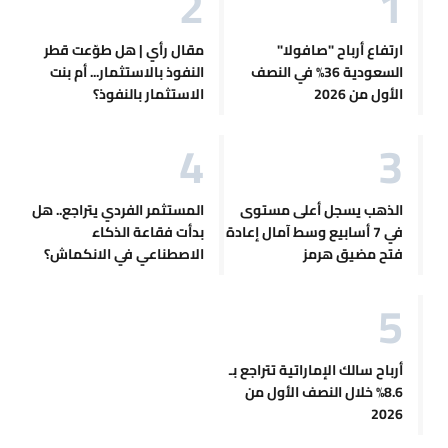
ارتفاع أرباح "صافولا"
مقال رأي | هل طوّعت قطر
السعودية 36% في النصف
النفوذ بالاستثمار... أم بنت
الأول من 2026
الاستثمار بالنفوذ؟
الذهب يسجل أعلى مستوى
المستثمر الفردي يتراجع.. هل
في 7 أسابيع وسط آمال إعادة
بدأت فقاعة الذكاء
فتح مضيق هرمز
الاصطناعي في الانكماش؟
أرباح سالك الإماراتية تتراجع بـ
8.6% خلال النصف الأول من
2026