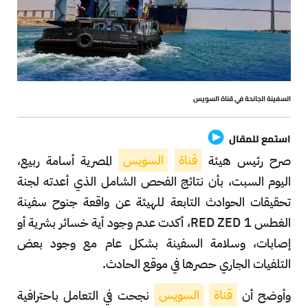
السفينة الجانحة في قناة السويس
استمع للمقال
صرح
رئيس هيئة
قناة
السويس
المصرية أسامة ربيع،
اليوم السبت، بأن نتائج الفحص الشامل الذي أعدته لجنة
تحقيقات الحوادث التابعة للهيئة عن واقعة جنوح سفينة
الغطس RED ZED 1، أكدت عدم وجود أية خسائر بشرية أو
إصابات، وسلامة السفينة بشكل عام مع وجود بعض
التلفيات الجاري حصرها في موقع الحادث.
وأوضح أن
قناة
السويس
نجحت في التعامل باحترافية