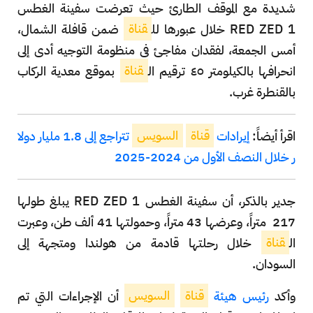
شديدة مع الموقف الطارئ حيث تعرضت سفينة الغطس
RED ZED 1 خلال عبورها لل
قناة
ضمن قافلة الشمال،
أمس الجمعة، لفقدان مفاجئ في منظومة التوجيه أدى إلى
انحرافها بالكيلومتر ٤٥ ترقيم ال
قناة
بموقع معدية الركاب
بالقنطرة غرب.
اقرأ أيضاً:
إيرادات
قناة
السويس
تتراجع إلى 1.8 مليار دولا
ر خلال النصف الأول من 2024-2025
جدير بالذكر، أن سفينة الغطس RED ZED 1 يبلغ طولها
217
متراً، وعرضها 43 متراً، وحمولتها 41 ألف طن، وعبرت
ال
قناة
خلال رحلتها قادمة من هولندا ومتجهة إلى
السودان.
وأكد
رئيس هيئة
قناة
السويس
أن الإجراءات التي تم