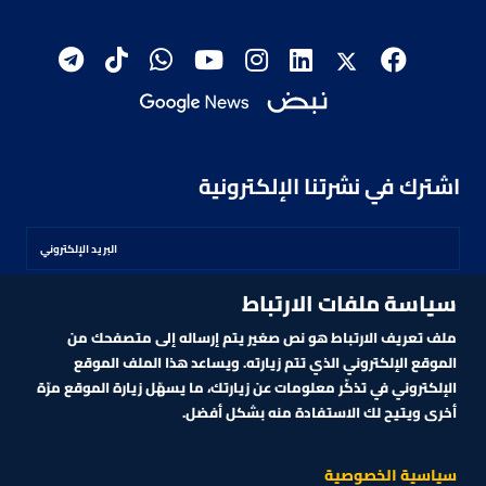
اشترك في نشرتنا الإلكترونية
سياسة ملفات الارتباط
اشترك
ملف تعريف الارتباط هو نص صغير يتم إرساله إلى متصفحك من
الموقع الإلكتروني الذي تتم زيارته. ويساعد هذا الملف الموقع
الإلكتروني في تذكّر معلومات عن زيارتك، ما يسهّل زيارة الموقع مرّة
أخرى ويتيح لك الاستفادة منه بشكل أفضل.
MARKET TECHNOLOGY POWERED BY ZAGTRADER
CNBCARABIA.COM. ALL RIGHTS RESERVED
2026
©
سياسية الخصوصية